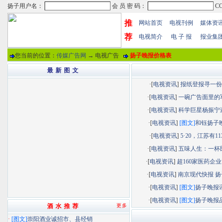
推
网站首页
电视刊例
媒体资
荐
电视简介
电 子 报
报业集
您当前的位置：
传媒广告网
→ 电视广告
扬子晚报价格表
最 新 图 文
·[
电视资讯
]
报纸登报寻一份“.
·[
电视资讯
]
一碗广告面里的军.
·[
电视资讯
]
科学巨星杨振宁逝.
·[
电视资讯
]
[图文]
和钰扬子晚.
·[
电视资讯
]
5·20，江苏有113.
·[
电视资讯
]
五味人生：一杯民.
·[
电视资讯
]
超160家医药企业以
·[
电视资讯
]
南京现代快报 扬子
·[
电视资讯
]
[图文]
扬子晚报讯.
·[
电视资讯
]
[图文]
扬子晚报品.
酒 水 推 荐
更多
·
[图文]
崇阳酒业诚招市、县经销