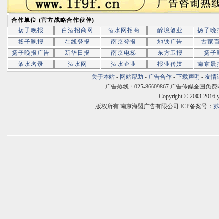
合作单位 (官方战略合作伙伴)
扬子晚报
白酒招商网
酒水网招商
醉境酒业
扬子晚
扬子晚报
在线登报
南京登报
地铁广告
古家
扬子晚报广告
新华日报
南京电梯
东方卫报
扬子
酒水名录
酒水网
酒水企业
报业传媒
南京晨
关于本站
-
网站帮助
-
广告合作
-
下载声明
-
友情
广告热线：025-86609867 广告传媒全国免费电话:400
Copyright © 2003-2016 
版权所有 南京海盟广告有限公司 ICP备案号：
苏