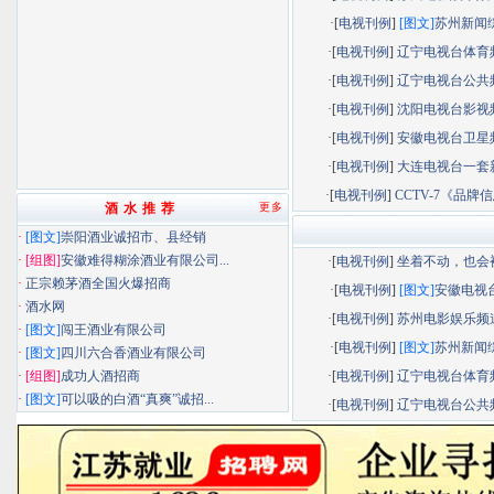
·[
电视刊例
]
[图文]
苏州新闻综.
·[
电视刊例
]
辽宁电视台体育频.
·[
电视刊例
]
辽宁电视台公共频.
·[
电视刊例
]
沈阳电视台影视频.
·[
电视刊例
]
安徽电视台卫星频.
·[
电视刊例
]
大连电视台一套新.
·[
电视刊例
]
CCTV-7《品牌信息
酒 水 推 荐
更多
·
[图文]
崇阳酒业诚招市、县经销
·
[组图]
安徽难得糊涂酒业有限公司...
·[
电视刊例
]
坐着不动，也会被.
·
正宗赖茅酒全国火爆招商
·[
电视刊例
]
[图文]
安徽电视台.
·
酒水网
·[
电视刊例
]
苏州电影娱乐频道.
·
[图文]
闯王酒业有限公司
·[
电视刊例
]
[图文]
苏州新闻综.
·
[图文]
四川六合香酒业有限公司
·
[组图]
成功人酒招商
·[
电视刊例
]
辽宁电视台体育频.
·
[图文]
可以吸的白酒“真爽”诚招...
·[
电视刊例
]
辽宁电视台公共频.