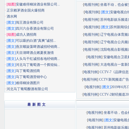
·
[组图]
安徽难得糊涂酒业有限公司...
·[
电视刊例
]
坐着不动，也会被安静
·
正宗赖茅酒全国火爆招商
·[
电视刊例
]
[图文]
安徽电视台经济
·
酒水网
·[
电视刊例
]
苏州电影娱乐频道广告
·
[图文]
闯王酒业有限公司
·[
电视刊例
]
[图文]
苏州新闻综合频
·
[图文]
四川六合香酒业有限公司
·
[组图]
成功人酒招商
·[
电视刊例
]
辽宁电视台体育频道广
·
[图文]
可以吸的白酒“真爽”诚招...
·[
电视刊例
]
辽宁电视台公共频道广
·
[图文]
燕京螺旋藻啤酒诚招经销商...
·[
电视刊例
]
沈阳电视台影视频道广
·
[图文]
天目湖啤酒点燃夏夜激情
·[
电视刊例
]
安徽电视台卫星
·
[图文]
人头马干红诚招各地经销商...
·[
电视刊例
]
大连电视台一套新闻综
·
[图文]
河北马丁葡萄酒一个辉煌灿...
·
[图文]
马丁葡萄酒招商
·[
电视刊例
]
CCTV-7《品牌信息》
·
[图文]
马丁葡萄酒营销中心
·[
电视刊例
]
CCTV新闻频道广告部
·
[图文]
难得糊涂酒图片
·[
电视刊例
]
[图文]
2019年6月27
·
河北马丁葡萄酿酒有限公司
·[
电视刊例
]
CCTV-2财经频道201
最 新 图 文
·[
电视刊例
]
坐着不动，也会被.
·[
电视刊例
]
[图文]
安徽电视台.
·[
电视刊例
]
苏州电影娱乐频道.