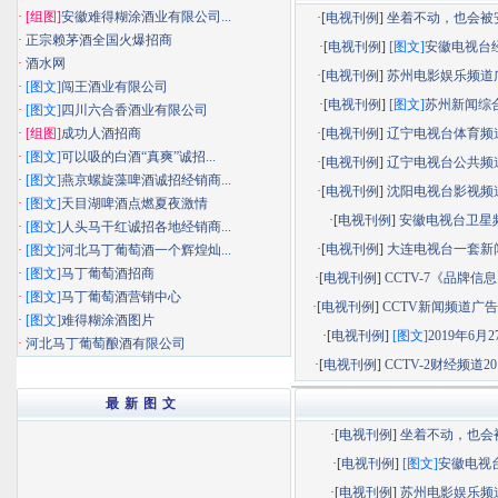
·
[组图]
安徽难得糊涂酒业有限公司...
·[
电视刊例
]
坐着不动，也会被安静
·
正宗赖茅酒全国火爆招商
·[
电视刊例
]
[图文]
安徽电视台经济
·
酒水网
·[
电视刊例
]
苏州电影娱乐频道广告
·
[图文]
闯王酒业有限公司
·[
电视刊例
]
[图文]
苏州新闻综合频
·
[图文]
四川六合香酒业有限公司
·
[组图]
成功人酒招商
·[
电视刊例
]
辽宁电视台体育频道广
·
[图文]
可以吸的白酒“真爽”诚招...
·[
电视刊例
]
辽宁电视台公共频道广
·
[图文]
燕京螺旋藻啤酒诚招经销商...
·[
电视刊例
]
沈阳电视台影视频道广
·
[图文]
天目湖啤酒点燃夏夜激情
·[
电视刊例
]
安徽电视台卫星
·
[图文]
人头马干红诚招各地经销商...
·[
电视刊例
]
大连电视台一套新闻综
·
[图文]
河北马丁葡萄酒一个辉煌灿...
·
[图文]
马丁葡萄酒招商
·[
电视刊例
]
CCTV-7《品牌信息》
·
[图文]
马丁葡萄酒营销中心
·[
电视刊例
]
CCTV新闻频道广告部
·
[图文]
难得糊涂酒图片
·[
电视刊例
]
[图文]
2019年6月27
·
河北马丁葡萄酿酒有限公司
·[
电视刊例
]
CCTV-2财经频道201
最 新 图 文
·[
电视刊例
]
坐着不动，也会被.
·[
电视刊例
]
[图文]
安徽电视台.
·[
电视刊例
]
苏州电影娱乐频道.