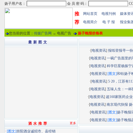
推
网站首页
电视刊例
媒体资
荐
电视简介
电 子 报
报业集
您当前的位置：
传媒广告网
→ 电视广告
扬子晚报价格表
最 新 图 文
·[
电视资讯
]
报纸登报寻一份“.
·[
电视资讯
]
一碗广告面里的军.
·[
电视资讯
]
科学巨星杨振宁逝.
·[
电视资讯
]
[图文]
和钰扬子晚.
·[
电视资讯
]
5·20，江苏有113.
·[
电视资讯
]
五味人生：一杯民.
·[
电视资讯
]
超160家医药企业以
·[
电视资讯
]
南京现代快报 扬子
·[
电视资讯
]
[图文]
扬子晚报讯.
·[
电视资讯
]
[图文]
扬子晚报品.
酒 水 推 荐
更多
·
[图文]
崇阳酒业诚招市、县经销