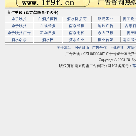
合作单位 (官方战略合作伙伴)
扬子晚报
白酒招商网
酒水网招商
醉境酒业
扬子晚
扬子晚报
在线登报
南京登报
地铁广告
古家
扬子晚报广告
新华日报
南京电梯
东方卫报
扬子
酒水名录
酒水网
酒水企业
报业传媒
南京晨
关于本站
-
网站帮助
-
广告合作
-
下载声明
-
友情
广告热线：025-86609867 广告传媒全国免费电话:400
Copyright © 2003-2016 
版权所有 南京海盟广告有限公司 ICP备案号：
苏