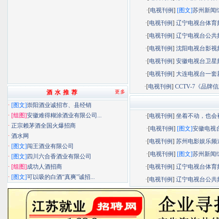
·[
电视刊例
]
[图文]
苏州新闻综.
·[
电视刊例
]
辽宁电视台体育频.
·[
电视刊例
]
辽宁电视台公共频.
·[
电视刊例
]
沈阳电视台影视频.
·[
电视刊例
]
安徽电视台卫星频.
·[
电视刊例
]
大连电视台一套新.
·[
电视刊例
]
CCTV-7《品牌信息
酒 水 推 荐
更多
·
[图文]
崇阳酒业诚招市、县经销
·
[组图]
安徽难得糊涂酒业有限公司...
·[
电视刊例
]
坐着不动，也会被.
·
正宗赖茅酒全国火爆招商
·[
电视刊例
]
[图文]
安徽电视台.
·
酒水网
·[
电视刊例
]
苏州电影娱乐频道.
·
[图文]
闯王酒业有限公司
·[
电视刊例
]
[图文]
苏州新闻综.
·
[图文]
四川六合香酒业有限公司
·
[组图]
成功人酒招商
·[
电视刊例
]
辽宁电视台体育频.
·
[图文]
可以吸的白酒“真爽”诚招...
·[
电视刊例
]
辽宁电视台公共频.