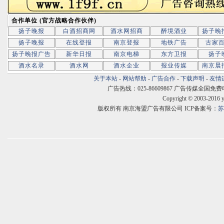
合作单位 (官方战略合作伙伴)
扬子晚报
白酒招商网
酒水网招商
醉境酒业
扬子晚
扬子晚报
在线登报
南京登报
地铁广告
古家
扬子晚报广告
新华日报
南京电梯
东方卫报
扬子
酒水名录
酒水网
酒水企业
报业传媒
南京晨
关于本站
-
网站帮助
-
广告合作
-
下载声明
-
友情
广告热线：025-86609867 广告传媒全国免费电话:400
Copyright © 2003-2016 
版权所有 南京海盟广告有限公司 ICP备案号：
苏