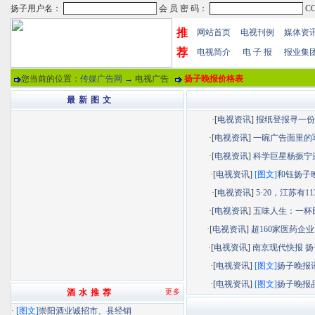
推
网站首页
电视刊例
媒体资
荐
电视简介
电 子 报
报业集
您当前的位置：
传媒广告网
→ 电视广告
扬子晚报价格表
最 新 图 文
·[
电视资讯
]
报纸登报寻一份“.
·[
电视资讯
]
一碗广告面里的军.
·[
电视资讯
]
科学巨星杨振宁逝.
·[
电视资讯
]
[图文]
和钰扬子晚.
·[
电视资讯
]
5·20，江苏有113.
·[
电视资讯
]
五味人生：一杯民.
·[
电视资讯
]
超160家医药企业以
·[
电视资讯
]
南京现代快报 扬子
·[
电视资讯
]
[图文]
扬子晚报讯.
·[
电视资讯
]
[图文]
扬子晚报品.
酒 水 推 荐
更多
·
[图文]
崇阳酒业诚招市、县经销