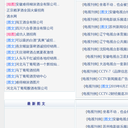
·
[组图]
安徽难得糊涂酒业有限公司...
·[
电视刊例
]
坐着不动，也会被安静
·
正宗赖茅酒全国火爆招商
·[
电视刊例
]
[图文]
安徽电视台经济
·
酒水网
·[
电视刊例
]
苏州电影娱乐频道广告
·
[图文]
闯王酒业有限公司
·[
电视刊例
]
[图文]
苏州新闻综合频
·
[图文]
四川六合香酒业有限公司
·
[组图]
成功人酒招商
·[
电视刊例
]
辽宁电视台体育频道广
·
[图文]
可以吸的白酒“真爽”诚招...
·[
电视刊例
]
辽宁电视台公共频道广
·
[图文]
燕京螺旋藻啤酒诚招经销商...
·[
电视刊例
]
沈阳电视台影视频道广
·
[图文]
天目湖啤酒点燃夏夜激情
·[
电视刊例
]
安徽电视台卫星
·
[图文]
人头马干红诚招各地经销商...
·[
电视刊例
]
大连电视台一套新闻综
·
[图文]
河北马丁葡萄酒一个辉煌灿...
·
[图文]
马丁葡萄酒招商
·[
电视刊例
]
CCTV-7《品牌信息》
·
[图文]
马丁葡萄酒营销中心
·[
电视刊例
]
CCTV新闻频道广告部
·
[图文]
难得糊涂酒图片
·[
电视刊例
]
[图文]
2019年6月27
·
河北马丁葡萄酿酒有限公司
·[
电视刊例
]
CCTV-2财经频道201
最 新 图 文
·[
电视刊例
]
坐着不动，也会被.
·[
电视刊例
]
[图文]
安徽电视台.
·[
电视刊例
]
苏州电影娱乐频道.