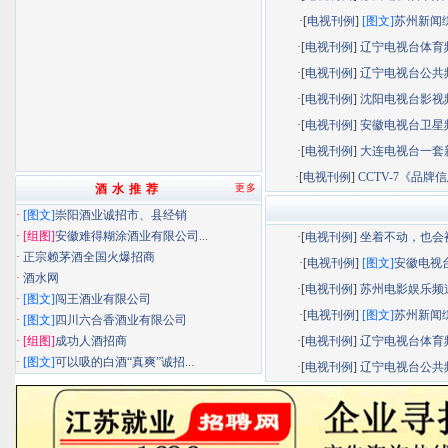
·[
电视刊例
]
[图文]
苏州新闻综.
·[
电视刊例
]
辽宁电视台体育频.
·[
电视刊例
]
辽宁电视台公共频.
·[
电视刊例
]
沈阳电视台影视频.
·[
电视刊例
]
安徽电视台卫星频.
·[
电视刊例
]
大连电视台一套新.
·[
电视刊例
]
CCTV-7《品牌信息
酒 水 推 荐
更多
·
[图文]
崇阳酒业诚招市、县经销
·
[组图]
安徽难得糊涂酒业有限公司...
·[
电视刊例
]
坐着不动，也会被.
·
正宗赖茅酒全国火爆招商
·[
电视刊例
]
[图文]
安徽电视台.
·
酒水网
·[
电视刊例
]
苏州电影娱乐频道.
·
[图文]
闯王酒业有限公司
·[
电视刊例
]
[图文]
苏州新闻综.
·
[图文]
四川六合香酒业有限公司
·
[组图]
成功人酒招商
·[
电视刊例
]
辽宁电视台体育频.
·
[图文]
可以吸的白酒“真爽”诚招...
·[
电视刊例
]
辽宁电视台公共频.