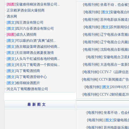
·
[组图]
安徽难得糊涂酒业有限公司...
·[
电视刊例
]
坐着不动，也会被安静
·
正宗赖茅酒全国火爆招商
·[
电视刊例
]
[图文]
安徽电视台经济
·
酒水网
·[
电视刊例
]
苏州电影娱乐频道广告
·
[图文]
闯王酒业有限公司
·[
电视刊例
]
[图文]
苏州新闻综合频
·
[图文]
四川六合香酒业有限公司
·
[组图]
成功人酒招商
·[
电视刊例
]
辽宁电视台体育频道广
·
[图文]
可以吸的白酒“真爽”诚招...
·[
电视刊例
]
辽宁电视台公共频道广
·
[图文]
燕京螺旋藻啤酒诚招经销商...
·[
电视刊例
]
沈阳电视台影视频道广
·
[图文]
天目湖啤酒点燃夏夜激情
·[
电视刊例
]
安徽电视台卫星
·
[图文]
人头马干红诚招各地经销商...
·[
电视刊例
]
大连电视台一套新闻综
·
[图文]
河北马丁葡萄酒一个辉煌灿...
·
[图文]
马丁葡萄酒招商
·[
电视刊例
]
CCTV-7《品牌信息》
·
[图文]
马丁葡萄酒营销中心
·[
电视刊例
]
CCTV新闻频道广告部
·
[图文]
难得糊涂酒图片
·[
电视刊例
]
[图文]
2019年6月27
·
河北马丁葡萄酿酒有限公司
·[
电视刊例
]
CCTV-2财经频道201
最 新 图 文
·[
电视刊例
]
坐着不动，也会被.
·[
电视刊例
]
[图文]
安徽电视台.
·[
电视刊例
]
苏州电影娱乐频道.