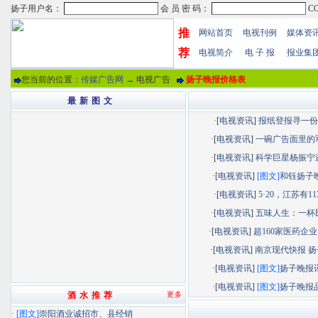
推
网站首页
电视刊例
媒体资
荐
电视简介
电 子 报
报业集
您当前的位置：
传媒广告网
→ 电视广告
扬子晚报价格表
最 新 图 文
·[
电视资讯
]
报纸登报寻一份“.
·[
电视资讯
]
一碗广告面里的军.
·[
电视资讯
]
科学巨星杨振宁逝.
·[
电视资讯
]
[图文]
和钰扬子晚.
·[
电视资讯
]
5·20，江苏有113.
·[
电视资讯
]
五味人生：一杯民.
·[
电视资讯
]
超160家医药企业以
·[
电视资讯
]
南京现代快报 扬子
·[
电视资讯
]
[图文]
扬子晚报讯.
·[
电视资讯
]
[图文]
扬子晚报品.
酒 水 推 荐
更多
·
[图文]
崇阳酒业诚招市、县经销