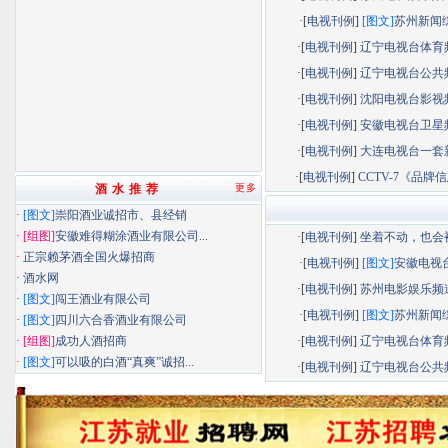
·[
电视刊例
]
[图文]
苏州新闻综.
·[
电视刊例
]
辽宁电视台体育频.
·[
电视刊例
]
辽宁电视台公共频.
·[
电视刊例
]
沈阳电视台影视频.
·[
电视刊例
]
安徽电视台卫星频.
·[
电视刊例
]
大连电视台一套新.
·[
电视刊例
]
CCTV-7《品牌信息
酒 水 推 荐
更多
·
[图文]
崇阳酒业诚招市、县经销
·
[组图]
安徽难得糊涂酒业有限公司...
·[
电视刊例
]
坐着不动，也会被.
·
正宗赖茅酒全国火爆招商
·[
电视刊例
]
[图文]
安徽电视台.
·
酒水网
·[
电视刊例
]
苏州电影娱乐频道.
·
[图文]
闯王酒业有限公司
·[
电视刊例
]
[图文]
苏州新闻综.
·
[图文]
四川六合香酒业有限公司
·
[组图]
成功人酒招商
·[
电视刊例
]
辽宁电视台体育频.
·
[图文]
可以吸的白酒“真爽”诚招...
·[
电视刊例
]
辽宁电视台公共频.