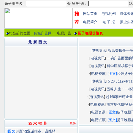
推
网站首页
电视刊例
媒体资
荐
电视简介
电 子 报
报业集
您当前的位置：
传媒广告网
→ 电视广告
扬子晚报价格表
最 新 图 文
·[
电视资讯
]
报纸登报寻一份“.
·[
电视资讯
]
一碗广告面里的军.
·[
电视资讯
]
科学巨星杨振宁逝.
·[
电视资讯
]
[图文]
和钰扬子晚.
·[
电视资讯
]
5·20，江苏有113.
·[
电视资讯
]
五味人生：一杯民.
·[
电视资讯
]
超160家医药企业以
·[
电视资讯
]
南京现代快报 扬子
·[
电视资讯
]
[图文]
扬子晚报讯.
·[
电视资讯
]
[图文]
扬子晚报品.
酒 水 推 荐
更多
·
[图文]
崇阳酒业诚招市、县经销