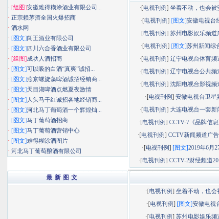
·
[组图]
安徽难得糊涂酒业有限公司...
·[
电视刊例
]
坐着不动，也会被安静
·
正宗赖茅酒全国火爆招商
·[
电视刊例
]
[图文]
安徽电视台经济
·
酒水网
·[
电视刊例
]
苏州电影娱乐频道广告
·
[图文]
闯王酒业有限公司
·[
电视刊例
]
[图文]
苏州新闻综合频
·
[图文]
四川六合香酒业有限公司
·
[组图]
成功人酒招商
·[
电视刊例
]
辽宁电视台体育频道广
·
[图文]
可以吸的白酒“真爽”诚招...
·[
电视刊例
]
辽宁电视台公共频道广
·
[图文]
燕京螺旋藻啤酒诚招经销商...
·[
电视刊例
]
沈阳电视台影视频道广
·
[图文]
天目湖啤酒点燃夏夜激情
·[
电视刊例
]
安徽电视台卫星
·
[图文]
人头马干红诚招各地经销商...
·[
电视刊例
]
大连电视台一套新闻综
·
[图文]
河北马丁葡萄酒一个辉煌灿...
·
[图文]
马丁葡萄酒招商
·[
电视刊例
]
CCTV-7《品牌信息》
·
[图文]
马丁葡萄酒营销中心
·[
电视刊例
]
CCTV新闻频道广告部
·
[图文]
难得糊涂酒图片
·[
电视刊例
]
[图文]
2019年6月27
·
河北马丁葡萄酿酒有限公司
·[
电视刊例
]
CCTV-2财经频道201
最 新 图 文
·[
电视刊例
]
坐着不动，也会被.
·[
电视刊例
]
[图文]
安徽电视台.
·[
电视刊例
]
苏州电影娱乐频道.