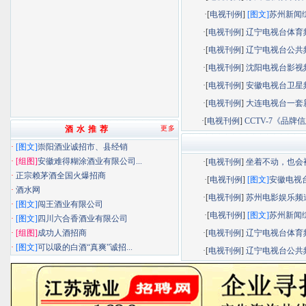
·[
电视刊例
]
[图文]
苏州新闻综.
·[
电视刊例
]
辽宁电视台体育频.
·[
电视刊例
]
辽宁电视台公共频.
·[
电视刊例
]
沈阳电视台影视频.
·[
电视刊例
]
安徽电视台卫星频.
·[
电视刊例
]
大连电视台一套新.
·[
电视刊例
]
CCTV-7《品牌信息
酒 水 推 荐
更多
·
[图文]
崇阳酒业诚招市、县经销
·
[组图]
安徽难得糊涂酒业有限公司...
·[
电视刊例
]
坐着不动，也会被.
·
正宗赖茅酒全国火爆招商
·[
电视刊例
]
[图文]
安徽电视台.
·
酒水网
·[
电视刊例
]
苏州电影娱乐频道.
·
[图文]
闯王酒业有限公司
·[
电视刊例
]
[图文]
苏州新闻综.
·
[图文]
四川六合香酒业有限公司
·
[组图]
成功人酒招商
·[
电视刊例
]
辽宁电视台体育频.
·
[图文]
可以吸的白酒“真爽”诚招...
·[
电视刊例
]
辽宁电视台公共频.