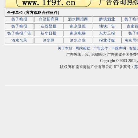
合作单位 (官方战略合作伙伴)
扬子晚报
白酒招商网
酒水网招商
醉境酒业
扬子晚
扬子晚报
在线登报
南京登报
地铁广告
古家
扬子晚报广告
新华日报
南京电梯
东方卫报
扬子
酒水名录
酒水网
酒水企业
报业传媒
南京晨
关于本站
-
网站帮助
-
广告合作
-
下载声明
-
友情
广告热线：025-86609867 广告传媒全国免费电话:400
Copyright © 2003-2016 
版权所有 南京海盟广告有限公司 ICP备案号：
苏