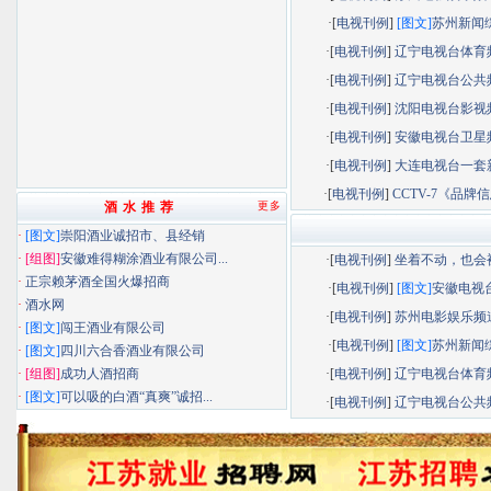
·[
电视刊例
]
[图文]
苏州新闻综.
·[
电视刊例
]
辽宁电视台体育频.
·[
电视刊例
]
辽宁电视台公共频.
·[
电视刊例
]
沈阳电视台影视频.
·[
电视刊例
]
安徽电视台卫星频.
·[
电视刊例
]
大连电视台一套新.
·[
电视刊例
]
CCTV-7《品牌信息
酒 水 推 荐
更多
·
[图文]
崇阳酒业诚招市、县经销
·
[组图]
安徽难得糊涂酒业有限公司...
·[
电视刊例
]
坐着不动，也会被.
·
正宗赖茅酒全国火爆招商
·[
电视刊例
]
[图文]
安徽电视台.
·
酒水网
·[
电视刊例
]
苏州电影娱乐频道.
·
[图文]
闯王酒业有限公司
·[
电视刊例
]
[图文]
苏州新闻综.
·
[图文]
四川六合香酒业有限公司
·
[组图]
成功人酒招商
·[
电视刊例
]
辽宁电视台体育频.
·
[图文]
可以吸的白酒“真爽”诚招...
·[
电视刊例
]
辽宁电视台公共频.