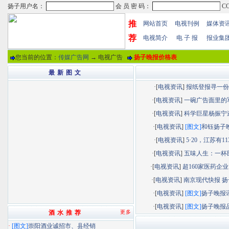
推
网站首页
电视刊例
媒体资
荐
电视简介
电 子 报
报业集
您当前的位置：
传媒广告网
→ 电视广告
扬子晚报价格表
最 新 图 文
·[
电视资讯
]
报纸登报寻一份“.
·[
电视资讯
]
一碗广告面里的军.
·[
电视资讯
]
科学巨星杨振宁逝.
·[
电视资讯
]
[图文]
和钰扬子晚.
·[
电视资讯
]
5·20，江苏有113.
·[
电视资讯
]
五味人生：一杯民.
·[
电视资讯
]
超160家医药企业以
·[
电视资讯
]
南京现代快报 扬子
·[
电视资讯
]
[图文]
扬子晚报讯.
·[
电视资讯
]
[图文]
扬子晚报品.
酒 水 推 荐
更多
·
[图文]
崇阳酒业诚招市、县经销