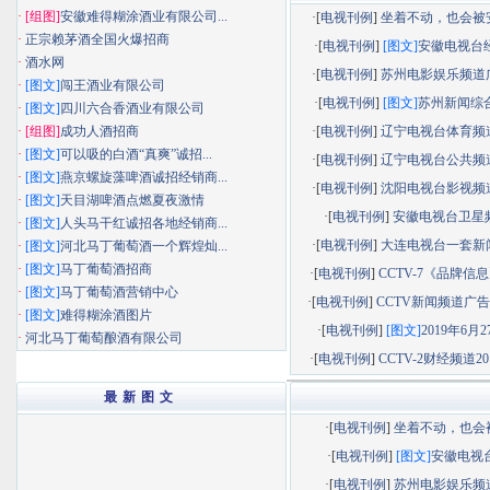
·
[组图]
安徽难得糊涂酒业有限公司...
·[
电视刊例
]
坐着不动，也会被安静
·
正宗赖茅酒全国火爆招商
·[
电视刊例
]
[图文]
安徽电视台经济
·
酒水网
·[
电视刊例
]
苏州电影娱乐频道广告
·
[图文]
闯王酒业有限公司
·[
电视刊例
]
[图文]
苏州新闻综合频
·
[图文]
四川六合香酒业有限公司
·
[组图]
成功人酒招商
·[
电视刊例
]
辽宁电视台体育频道广
·
[图文]
可以吸的白酒“真爽”诚招...
·[
电视刊例
]
辽宁电视台公共频道广
·
[图文]
燕京螺旋藻啤酒诚招经销商...
·[
电视刊例
]
沈阳电视台影视频道广
·
[图文]
天目湖啤酒点燃夏夜激情
·[
电视刊例
]
安徽电视台卫星
·
[图文]
人头马干红诚招各地经销商...
·[
电视刊例
]
大连电视台一套新闻综
·
[图文]
河北马丁葡萄酒一个辉煌灿...
·
[图文]
马丁葡萄酒招商
·[
电视刊例
]
CCTV-7《品牌信息》
·
[图文]
马丁葡萄酒营销中心
·[
电视刊例
]
CCTV新闻频道广告部
·
[图文]
难得糊涂酒图片
·[
电视刊例
]
[图文]
2019年6月27
·
河北马丁葡萄酿酒有限公司
·[
电视刊例
]
CCTV-2财经频道201
最 新 图 文
·[
电视刊例
]
坐着不动，也会被.
·[
电视刊例
]
[图文]
安徽电视台.
·[
电视刊例
]
苏州电影娱乐频道.