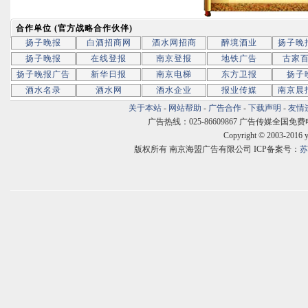
合作单位 (官方战略合作伙伴)
扬子晚报
白酒招商网
酒水网招商
醉境酒业
扬子晚
扬子晚报
在线登报
南京登报
地铁广告
古家
扬子晚报广告
新华日报
南京电梯
东方卫报
扬子
酒水名录
酒水网
酒水企业
报业传媒
南京晨
关于本站
-
网站帮助
-
广告合作
-
下载声明
-
友情
广告热线：025-86609867 广告传媒全国免费电话:400
Copyright © 2003-2016 
版权所有 南京海盟广告有限公司 ICP备案号：
苏