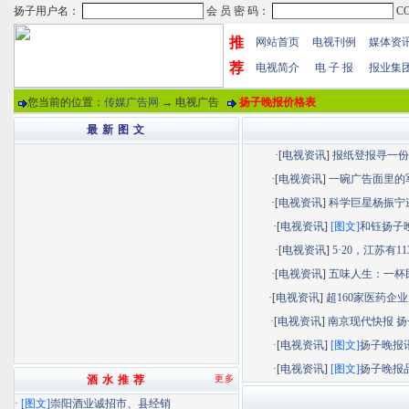
推
网站首页
电视刊例
媒体资
荐
电视简介
电 子 报
报业集
您当前的位置：
传媒广告网
→ 电视广告
扬子晚报价格表
最 新 图 文
·[
电视资讯
]
报纸登报寻一份“.
·[
电视资讯
]
一碗广告面里的军.
·[
电视资讯
]
科学巨星杨振宁逝.
·[
电视资讯
]
[图文]
和钰扬子晚.
·[
电视资讯
]
5·20，江苏有113.
·[
电视资讯
]
五味人生：一杯民.
·[
电视资讯
]
超160家医药企业以
·[
电视资讯
]
南京现代快报 扬子
·[
电视资讯
]
[图文]
扬子晚报讯.
·[
电视资讯
]
[图文]
扬子晚报品.
酒 水 推 荐
更多
·
[图文]
崇阳酒业诚招市、县经销