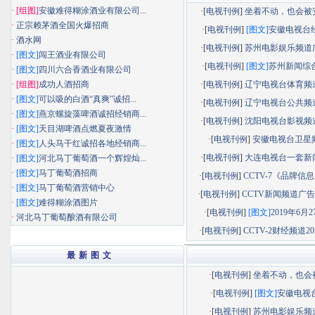
·
[组图]
安徽难得糊涂酒业有限公司...
·[
电视刊例
]
坐着不动，也会被安静
·
正宗赖茅酒全国火爆招商
·[
电视刊例
]
[图文]
安徽电视台经济
·
酒水网
·[
电视刊例
]
苏州电影娱乐频道广告
·
[图文]
闯王酒业有限公司
·[
电视刊例
]
[图文]
苏州新闻综合频
·
[图文]
四川六合香酒业有限公司
·
[组图]
成功人酒招商
·[
电视刊例
]
辽宁电视台体育频道广
·
[图文]
可以吸的白酒“真爽”诚招...
·[
电视刊例
]
辽宁电视台公共频道广
·
[图文]
燕京螺旋藻啤酒诚招经销商...
·[
电视刊例
]
沈阳电视台影视频道广
·
[图文]
天目湖啤酒点燃夏夜激情
·[
电视刊例
]
安徽电视台卫星
·
[图文]
人头马干红诚招各地经销商...
·[
电视刊例
]
大连电视台一套新闻综
·
[图文]
河北马丁葡萄酒一个辉煌灿...
·
[图文]
马丁葡萄酒招商
·[
电视刊例
]
CCTV-7《品牌信息》
·
[图文]
马丁葡萄酒营销中心
·[
电视刊例
]
CCTV新闻频道广告部
·
[图文]
难得糊涂酒图片
·[
电视刊例
]
[图文]
2019年6月27
·
河北马丁葡萄酿酒有限公司
·[
电视刊例
]
CCTV-2财经频道201
最 新 图 文
·[
电视刊例
]
坐着不动，也会被.
·[
电视刊例
]
[图文]
安徽电视台.
·[
电视刊例
]
苏州电影娱乐频道.