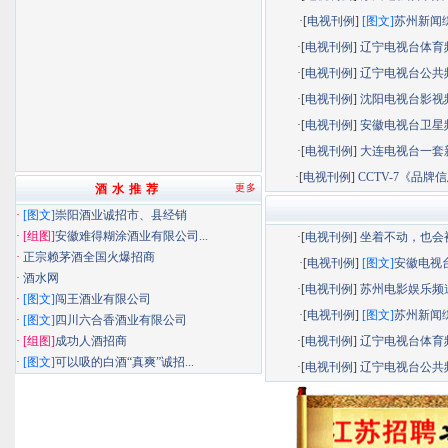
·[
电视刊例
]
[图文]
苏州新闻综.
·[
电视刊例
]
辽宁电视台体育频.
·[
电视刊例
]
辽宁电视台公共频.
·[
电视刊例
]
沈阳电视台影视频.
·[
电视刊例
]
安徽电视台卫星频.
·[
电视刊例
]
大连电视台一套新.
·[
电视刊例
]
CCTV-7《品牌信息
酒 水 推 荐
更多
·
[图文]
崇阳酒业诚招市、县经销
·
[组图]
安徽难得糊涂酒业有限公司...
·[
电视刊例
]
坐着不动，也会被.
·
正宗赖茅酒全国火爆招商
·[
电视刊例
]
[图文]
安徽电视台.
·
酒水网
·[
电视刊例
]
苏州电影娱乐频道.
·
[图文]
闯王酒业有限公司
·[
电视刊例
]
[图文]
苏州新闻综.
·
[图文]
四川六合香酒业有限公司
·
[组图]
成功人酒招商
·[
电视刊例
]
辽宁电视台体育频.
·
[图文]
可以吸的白酒“真爽”诚招...
·[
电视刊例
]
辽宁电视台公共频.