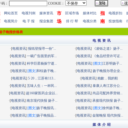
推
市
指
网站首页
电视刊例
媒体资讯
区域市场
媒体对比
电视折扣
荐
场
南
电视简介
电 子 报
报业集团
排 行 帮
电视分类
投放指南
扬子晚报价格表
电 视 资 讯
·[
电视资讯
]
报纸登报寻一份“...
·[
电视资讯
]
《凌铄之道》扬子...
·[
电视资讯
]
一碗广告面里的军...
·[
电视资讯
]
《食品经营许可证...
·[
电视资讯
]
科学巨星杨振宁逝...
·[
电视资讯
]
[图文]
江苏明扬子...
·[
电视资讯
]
[图文]
和钰扬子晚...
·[
电视资讯
]
扬子晚报办理企业...
·[
电视资讯
]
5·20，江苏有113...
·[
电视资讯
]
抱歉，我的鞋
·[
电视资讯
]
五味人生：一杯民...
·[
电视资讯
]
泰康人寿江苏分公...
·[
电视资讯
]
超160家医药企业以...
·[
电视资讯
]
尚品宅配跨界营销...
·[
电视资讯
]
南京现代快报 扬子...
·[
电视资讯
]
承接现代快报 扬子...
·[
电视资讯
]
[图文]
扬子晚报讯...
·[
电视资讯
]
[图文]
徐州扬子晚...
·[
电视资讯
]
[图文]
扬子晚报品...
·[
电视资讯
]
金陵晚报 现代快报...
媒 体 介 绍