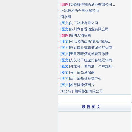
·
[组图]
安徽难得糊涂酒业有限公司...
·
正宗赖茅酒全国火爆招商
·
酒水网
·
[图文]
闯王酒业有限公司
·
[图文]
四川六合香酒业有限公司
·
[组图]
成功人酒招商
·
[图文]
可以吸的白酒“真爽”诚招...
·
[图文]
燕京螺旋藻啤酒诚招经销商...
·
[图文]
天目湖啤酒点燃夏夜激情
·
[图文]
人头马干红诚招各地经销商...
·
[图文]
河北马丁葡萄酒一个辉煌灿...
·
[图文]
马丁葡萄酒招商
·
[图文]
马丁葡萄酒营销中心
·
[图文]
难得糊涂酒图片
·
河北马丁葡萄酿酒有限公司
最 新 图 文