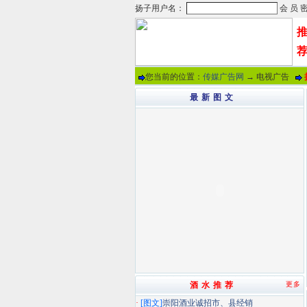
您当前的位置：
传媒广告网
→ 电视广告
最 新 图 文
酒 水 推 荐
更多
·
[图文]
崇阳酒业诚招市、县经销