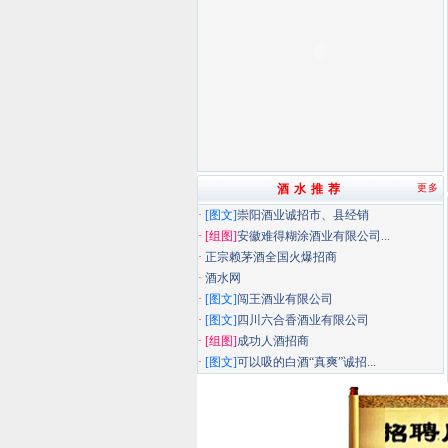
酒 水 推 荐
更多
·
[图文]
崇阳酒业诚招市、县经销
·
[组图]
安徽难得糊涂酒业有限公司...
·
正宗赖茅酒全国火爆招商
·
酒水网
·
[图文]
闯王酒业有限公司
·
[图文]
四川六合香酒业有限公司
·
[组图]
成功人酒招商
·
[图文]
可以吸的白酒“真爽”诚招...