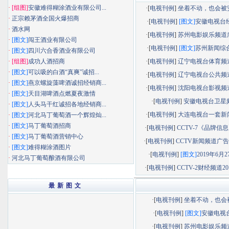
·
[组图]
安徽难得糊涂酒业有限公司...
·[
电视刊例
]
坐着不动，也会被安静
·
正宗赖茅酒全国火爆招商
·[
电视刊例
]
[图文]
安徽电视台经济
·
酒水网
·[
电视刊例
]
苏州电影娱乐频道广告
·
[图文]
闯王酒业有限公司
·[
电视刊例
]
[图文]
苏州新闻综合频
·
[图文]
四川六合香酒业有限公司
·
[组图]
成功人酒招商
·[
电视刊例
]
辽宁电视台体育频道广
·
[图文]
可以吸的白酒“真爽”诚招...
·[
电视刊例
]
辽宁电视台公共频道广
·
[图文]
燕京螺旋藻啤酒诚招经销商...
·[
电视刊例
]
沈阳电视台影视频道广
·
[图文]
天目湖啤酒点燃夏夜激情
·[
电视刊例
]
安徽电视台卫星
·
[图文]
人头马干红诚招各地经销商...
·[
电视刊例
]
大连电视台一套新闻综
·
[图文]
河北马丁葡萄酒一个辉煌灿...
·
[图文]
马丁葡萄酒招商
·[
电视刊例
]
CCTV-7《品牌信息》
·
[图文]
马丁葡萄酒营销中心
·[
电视刊例
]
CCTV新闻频道广告部
·
[图文]
难得糊涂酒图片
·[
电视刊例
]
[图文]
2019年6月27
·
河北马丁葡萄酿酒有限公司
·[
电视刊例
]
CCTV-2财经频道201
最 新 图 文
·[
电视刊例
]
坐着不动，也会被.
·[
电视刊例
]
[图文]
安徽电视台.
·[
电视刊例
]
苏州电影娱乐频道.