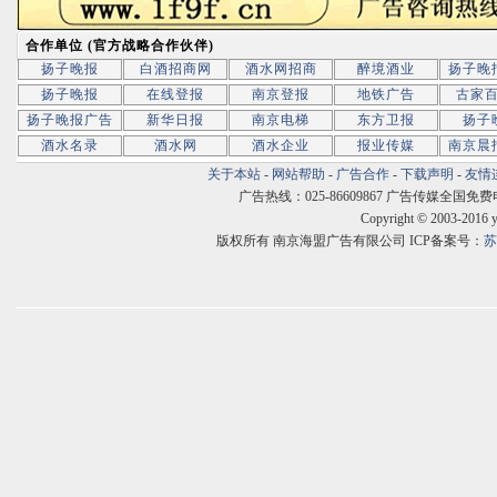
合作单位 (官方战略合作伙伴)
扬子晚报
白酒招商网
酒水网招商
醉境酒业
扬子晚
扬子晚报
在线登报
南京登报
地铁广告
古家
扬子晚报广告
新华日报
南京电梯
东方卫报
扬子
酒水名录
酒水网
酒水企业
报业传媒
南京晨
关于本站
-
网站帮助
-
广告合作
-
下载声明
-
友情
广告热线：025-86609867 广告传媒全国免费电话:400
Copyright © 2003-2016 
版权所有 南京海盟广告有限公司 ICP备案号：
苏