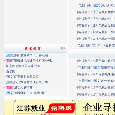
·[
电视刊例
]
[图文]
苏州新闻综.
·[
电视刊例
]
辽宁电视台体育频.
·[
电视刊例
]
辽宁电视台公共频.
·[
电视刊例
]
沈阳电视台影视频.
·[
电视刊例
]
安徽电视台卫星频.
·[
电视刊例
]
大连电视台一套新.
·[
电视刊例
]
CCTV-7《品牌信息
酒 水 推 荐
更多
·
[图文]
崇阳酒业诚招市、县经销
·
[组图]
安徽难得糊涂酒业有限公司...
·[
电视刊例
]
坐着不动，也会被.
·
正宗赖茅酒全国火爆招商
·[
电视刊例
]
[图文]
安徽电视台.
·
酒水网
·[
电视刊例
]
苏州电影娱乐频道.
·
[图文]
闯王酒业有限公司
·[
电视刊例
]
[图文]
苏州新闻综.
·
[图文]
四川六合香酒业有限公司
·
[组图]
成功人酒招商
·[
电视刊例
]
辽宁电视台体育频.
·
[图文]
可以吸的白酒“真爽”诚招...
·[
电视刊例
]
辽宁电视台公共频.