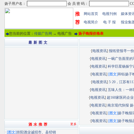
推
网站首页
电视刊例
媒体资
荐
电视简介
电 子 报
报业集
您当前的位置：
传媒广告网
→ 电视广告
扬子晚报价格表
最 新 图 文
·[
电视资讯
]
报纸登报寻一份“.
·[
电视资讯
]
一碗广告面里的军.
·[
电视资讯
]
科学巨星杨振宁逝.
·[
电视资讯
]
[图文]
和钰扬子晚.
·[
电视资讯
]
5·20，江苏有113.
·[
电视资讯
]
五味人生：一杯民.
·[
电视资讯
]
超160家医药企业以
·[
电视资讯
]
南京现代快报 扬子
·[
电视资讯
]
[图文]
扬子晚报讯.
·[
电视资讯
]
[图文]
扬子晚报品.
酒 水 推 荐
更多
·
[图文]
崇阳酒业诚招市、县经销