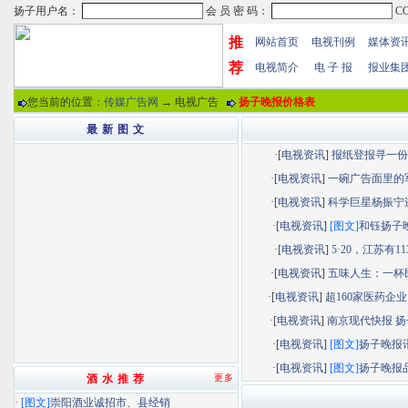
推
网站首页
电视刊例
媒体资
荐
电视简介
电 子 报
报业集
您当前的位置：
传媒广告网
→ 电视广告
扬子晚报价格表
最 新 图 文
·[
电视资讯
]
报纸登报寻一份“.
·[
电视资讯
]
一碗广告面里的军.
·[
电视资讯
]
科学巨星杨振宁逝.
·[
电视资讯
]
[图文]
和钰扬子晚.
·[
电视资讯
]
5·20，江苏有113.
·[
电视资讯
]
五味人生：一杯民.
·[
电视资讯
]
超160家医药企业以
·[
电视资讯
]
南京现代快报 扬子
·[
电视资讯
]
[图文]
扬子晚报讯.
·[
电视资讯
]
[图文]
扬子晚报品.
酒 水 推 荐
更多
·
[图文]
崇阳酒业诚招市、县经销