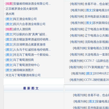
·
[组图]
安徽难得糊涂酒业有限公司...
·[
电视刊例
]
坐着不动，也会被安静
·
正宗赖茅酒全国火爆招商
·[
电视刊例
]
[图文]
安徽电视台经济
·
酒水网
·[
电视刊例
]
苏州电影娱乐频道广告
·
[图文]
闯王酒业有限公司
·[
电视刊例
]
[图文]
苏州新闻综合频
·
[图文]
四川六合香酒业有限公司
·
[组图]
成功人酒招商
·[
电视刊例
]
辽宁电视台体育频道广
·
[图文]
可以吸的白酒“真爽”诚招...
·[
电视刊例
]
辽宁电视台公共频道广
·
[图文]
燕京螺旋藻啤酒诚招经销商...
·[
电视刊例
]
沈阳电视台影视频道广
·
[图文]
天目湖啤酒点燃夏夜激情
·[
电视刊例
]
安徽电视台卫星
·
[图文]
人头马干红诚招各地经销商...
·[
电视刊例
]
大连电视台一套新闻综
·
[图文]
河北马丁葡萄酒一个辉煌灿...
·
[图文]
马丁葡萄酒招商
·[
电视刊例
]
CCTV-7《品牌信息》
·
[图文]
马丁葡萄酒营销中心
·[
电视刊例
]
CCTV新闻频道广告部
·
[图文]
难得糊涂酒图片
·[
电视刊例
]
[图文]
2019年6月27
·
河北马丁葡萄酿酒有限公司
·[
电视刊例
]
CCTV-2财经频道201
最 新 图 文
·[
电视刊例
]
坐着不动，也会被.
·[
电视刊例
]
[图文]
安徽电视台.
·[
电视刊例
]
苏州电影娱乐频道.