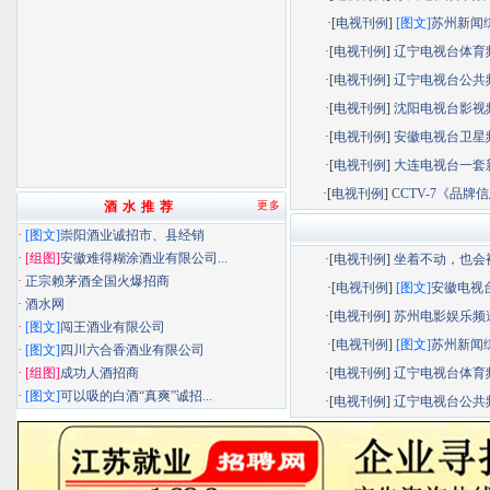
·[
电视刊例
]
[图文]
苏州新闻综.
·[
电视刊例
]
辽宁电视台体育频.
·[
电视刊例
]
辽宁电视台公共频.
·[
电视刊例
]
沈阳电视台影视频.
·[
电视刊例
]
安徽电视台卫星频.
·[
电视刊例
]
大连电视台一套新.
·[
电视刊例
]
CCTV-7《品牌信息
酒 水 推 荐
更多
·
[图文]
崇阳酒业诚招市、县经销
·
[组图]
安徽难得糊涂酒业有限公司...
·[
电视刊例
]
坐着不动，也会被.
·
正宗赖茅酒全国火爆招商
·[
电视刊例
]
[图文]
安徽电视台.
·
酒水网
·[
电视刊例
]
苏州电影娱乐频道.
·
[图文]
闯王酒业有限公司
·[
电视刊例
]
[图文]
苏州新闻综.
·
[图文]
四川六合香酒业有限公司
·
[组图]
成功人酒招商
·[
电视刊例
]
辽宁电视台体育频.
·
[图文]
可以吸的白酒“真爽”诚招...
·[
电视刊例
]
辽宁电视台公共频.