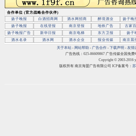
合作单位 (官方战略合作伙伴)
扬子晚报
白酒招商网
酒水网招商
醉境酒业
扬子晚
扬子晚报
在线登报
南京登报
地铁广告
古家
扬子晚报广告
新华日报
南京电梯
东方卫报
扬子
酒水名录
酒水网
酒水企业
报业传媒
南京晨
关于本站
-
网站帮助
-
广告合作
-
下载声明
-
友情
广告热线：025-86609867 广告传媒全国免费电话:400
Copyright © 2003-2016 
版权所有 南京海盟广告有限公司 ICP备案号：
苏