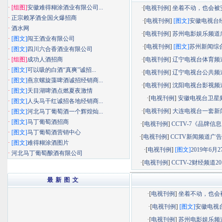
·
[组图]
安徽难得糊涂酒业有限公司...
·[
电视刊例
]
坐着不动，也会被安静
·
正宗赖茅酒全国火爆招商
·[
电视刊例
]
[图文]
安徽电视台经济
·
酒水网
·[
电视刊例
]
苏州电影娱乐频道广告
·
[图文]
闯王酒业有限公司
·[
电视刊例
]
[图文]
苏州新闻综合频
·
[图文]
四川六合香酒业有限公司
·
[组图]
成功人酒招商
·[
电视刊例
]
辽宁电视台体育频道广
·
[图文]
可以吸的白酒“真爽”诚招...
·[
电视刊例
]
辽宁电视台公共频道广
·
[图文]
燕京螺旋藻啤酒诚招经销商...
·[
电视刊例
]
沈阳电视台影视频道广
·
[图文]
天目湖啤酒点燃夏夜激情
·[
电视刊例
]
安徽电视台卫星
·
[图文]
人头马干红诚招各地经销商...
·[
电视刊例
]
大连电视台一套新闻综
·
[图文]
河北马丁葡萄酒一个辉煌灿...
·
[图文]
马丁葡萄酒招商
·[
电视刊例
]
CCTV-7《品牌信息》
·
[图文]
马丁葡萄酒营销中心
·[
电视刊例
]
CCTV新闻频道广告部
·
[图文]
难得糊涂酒图片
·[
电视刊例
]
[图文]
2019年6月27
·
河北马丁葡萄酿酒有限公司
·[
电视刊例
]
CCTV-2财经频道201
最 新 图 文
·[
电视刊例
]
坐着不动，也会被.
·[
电视刊例
]
[图文]
安徽电视台.
·[
电视刊例
]
苏州电影娱乐频道.