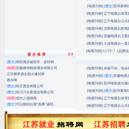
·[
电视刊例
]
[图文]
苏州新闻综.
·[
电视刊例
]
辽宁电视台体育频.
·[
电视刊例
]
辽宁电视台公共频.
·[
电视刊例
]
沈阳电视台影视频.
·[
电视刊例
]
安徽电视台卫星频.
·[
电视刊例
]
大连电视台一套新.
·[
电视刊例
]
CCTV-7《品牌信息
酒 水 推 荐
更多
·
[图文]
崇阳酒业诚招市、县经销
·
[组图]
安徽难得糊涂酒业有限公司...
·[
电视刊例
]
坐着不动，也会被.
·
正宗赖茅酒全国火爆招商
·[
电视刊例
]
[图文]
安徽电视台.
·
酒水网
·[
电视刊例
]
苏州电影娱乐频道.
·
[图文]
闯王酒业有限公司
·[
电视刊例
]
[图文]
苏州新闻综.
·
[图文]
四川六合香酒业有限公司
·
[组图]
成功人酒招商
·[
电视刊例
]
辽宁电视台体育频.
·
[图文]
可以吸的白酒“真爽”诚招...
·[
电视刊例
]
辽宁电视台公共频.