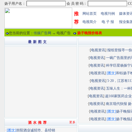
推
网站首页
电视刊例
媒体资
荐
电视简介
电 子 报
报业集
您当前的位置：
传媒广告网
→ 电视广告
扬子晚报价格表
最 新 图 文
·[
电视资讯
]
报纸登报寻一份“.
·[
电视资讯
]
一碗广告面里的军.
·[
电视资讯
]
科学巨星杨振宁逝.
·[
电视资讯
]
[图文]
和钰扬子晚.
·[
电视资讯
]
5·20，江苏有113.
·[
电视资讯
]
五味人生：一杯民.
·[
电视资讯
]
超160家医药企业以
·[
电视资讯
]
南京现代快报 扬子
·[
电视资讯
]
[图文]
扬子晚报讯.
·[
电视资讯
]
[图文]
扬子晚报品.
酒 水 推 荐
更多
·
[图文]
崇阳酒业诚招市、县经销