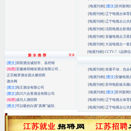
·[
电视刊例
]
[图文]
苏州新闻综.
·[
电视刊例
]
辽宁电视台体育频.
·[
电视刊例
]
辽宁电视台公共频.
·[
电视刊例
]
沈阳电视台影视频.
·[
电视刊例
]
安徽电视台卫星频.
·[
电视刊例
]
大连电视台一套新.
·[
电视刊例
]
CCTV-7《品牌信息
酒 水 推 荐
更多
·
[图文]
崇阳酒业诚招市、县经销
·
[组图]
安徽难得糊涂酒业有限公司...
·[
电视刊例
]
坐着不动，也会被.
·
正宗赖茅酒全国火爆招商
·[
电视刊例
]
[图文]
安徽电视台.
·
酒水网
·[
电视刊例
]
苏州电影娱乐频道.
·
[图文]
闯王酒业有限公司
·[
电视刊例
]
[图文]
苏州新闻综.
·
[图文]
四川六合香酒业有限公司
·
[组图]
成功人酒招商
·[
电视刊例
]
辽宁电视台体育频.
·
[图文]
可以吸的白酒“真爽”诚招...
·[
电视刊例
]
辽宁电视台公共频.