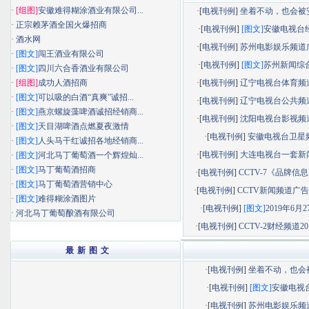
·
[组图]
安徽难得糊涂酒业有限公司...
·[
电视刊例
]
坐着不动，也会被安静
·
正宗赖茅酒全国火爆招商
·[
电视刊例
]
[图文]
安徽电视台经济
·
酒水网
·[
电视刊例
]
苏州电影娱乐频道广告
·
[图文]
闯王酒业有限公司
·[
电视刊例
]
[图文]
苏州新闻综合频
·
[图文]
四川六合香酒业有限公司
·
[组图]
成功人酒招商
·[
电视刊例
]
辽宁电视台体育频道广
·
[图文]
可以吸的白酒“真爽”诚招...
·[
电视刊例
]
辽宁电视台公共频道广
·
[图文]
燕京螺旋藻啤酒诚招经销商...
·[
电视刊例
]
沈阳电视台影视频道广
·
[图文]
天目湖啤酒点燃夏夜激情
·[
电视刊例
]
安徽电视台卫星
·
[图文]
人头马干红诚招各地经销商...
·[
电视刊例
]
大连电视台一套新闻综
·
[图文]
河北马丁葡萄酒一个辉煌灿...
·
[图文]
马丁葡萄酒招商
·[
电视刊例
]
CCTV-7《品牌信息》
·
[图文]
马丁葡萄酒营销中心
·[
电视刊例
]
CCTV新闻频道广告部
·
[图文]
难得糊涂酒图片
·[
电视刊例
]
[图文]
2019年6月27
·
河北马丁葡萄酿酒有限公司
·[
电视刊例
]
CCTV-2财经频道201
最 新 图 文
·[
电视刊例
]
坐着不动，也会被.
·[
电视刊例
]
[图文]
安徽电视台.
·[
电视刊例
]
苏州电影娱乐频道.