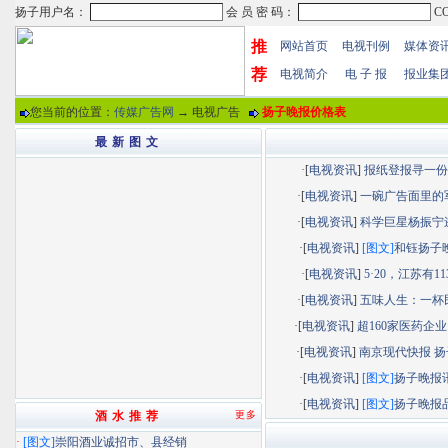
推
网站首页
电视刊例
媒体资
荐
电视简介
电 子 报
报业集
您当前的位置：
传媒广告网
→ 电视广告
扬子晚报价格表
最 新 图 文
·[
电视资讯
]
报纸登报寻一份“.
·[
电视资讯
]
一碗广告面里的军.
·[
电视资讯
]
科学巨星杨振宁逝.
·[
电视资讯
]
[图文]
和钰扬子晚.
·[
电视资讯
]
5·20，江苏有113.
·[
电视资讯
]
五味人生：一杯民.
·[
电视资讯
]
超160家医药企业以
·[
电视资讯
]
南京现代快报 扬子
·[
电视资讯
]
[图文]
扬子晚报讯.
·[
电视资讯
]
[图文]
扬子晚报品.
酒 水 推 荐
更多
·
[图文]
崇阳酒业诚招市、县经销