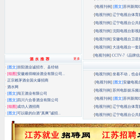
·[
电视刊例
]
[图文]
苏州新闻综.
·[
电视刊例
]
辽宁电视台体育频.
·[
电视刊例
]
辽宁电视台公共频.
·[
电视刊例
]
沈阳电视台影视频.
·[
电视刊例
]
安徽电视台卫星频.
·[
电视刊例
]
大连电视台一套新.
·[
电视刊例
]
CCTV-7《品牌信息
酒 水 推 荐
更多
·
[图文]
崇阳酒业诚招市、县经销
·
[组图]
安徽难得糊涂酒业有限公司...
·[
电视刊例
]
坐着不动，也会被.
·
正宗赖茅酒全国火爆招商
·[
电视刊例
]
[图文]
安徽电视台.
·
酒水网
·[
电视刊例
]
苏州电影娱乐频道.
·
[图文]
闯王酒业有限公司
·[
电视刊例
]
[图文]
苏州新闻综.
·
[图文]
四川六合香酒业有限公司
·
[组图]
成功人酒招商
·[
电视刊例
]
辽宁电视台体育频.
·
[图文]
可以吸的白酒“真爽”诚招...
·[
电视刊例
]
辽宁电视台公共频.