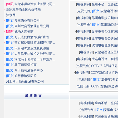
·
[组图]
安徽难得糊涂酒业有限公司...
·[
电视刊例
]
坐着不动，也会被安静
·
正宗赖茅酒全国火爆招商
·[
电视刊例
]
[图文]
安徽电视台经济
·
酒水网
·[
电视刊例
]
苏州电影娱乐频道广告
·
[图文]
闯王酒业有限公司
·[
电视刊例
]
[图文]
苏州新闻综合频
·
[图文]
四川六合香酒业有限公司
·
[组图]
成功人酒招商
·[
电视刊例
]
辽宁电视台体育频道广
·
[图文]
可以吸的白酒“真爽”诚招...
·[
电视刊例
]
辽宁电视台公共频道广
·
[图文]
燕京螺旋藻啤酒诚招经销商...
·[
电视刊例
]
沈阳电视台影视频道广
·
[图文]
天目湖啤酒点燃夏夜激情
·[
电视刊例
]
安徽电视台卫星
·
[图文]
人头马干红诚招各地经销商...
·[
电视刊例
]
大连电视台一套新闻综
·
[图文]
河北马丁葡萄酒一个辉煌灿...
·
[图文]
马丁葡萄酒招商
·[
电视刊例
]
CCTV-7《品牌信息》
·
[图文]
马丁葡萄酒营销中心
·[
电视刊例
]
CCTV新闻频道广告部
·
[图文]
难得糊涂酒图片
·[
电视刊例
]
[图文]
2019年6月27
·
河北马丁葡萄酿酒有限公司
·[
电视刊例
]
CCTV-2财经频道201
最 新 图 文
·[
电视刊例
]
坐着不动，也会被.
·[
电视刊例
]
[图文]
安徽电视台.
·[
电视刊例
]
苏州电影娱乐频道.