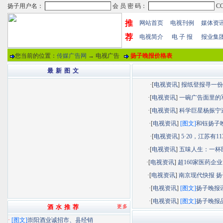
推
网站首页
电视刊例
媒体资
荐
电视简介
电 子 报
报业集
您当前的位置：
传媒广告网
→ 电视广告
扬子晚报价格表
最 新 图 文
·[
电视资讯
]
报纸登报寻一份“.
·[
电视资讯
]
一碗广告面里的军.
·[
电视资讯
]
科学巨星杨振宁逝.
·[
电视资讯
]
[图文]
和钰扬子晚.
·[
电视资讯
]
5·20，江苏有113.
·[
电视资讯
]
五味人生：一杯民.
·[
电视资讯
]
超160家医药企业以
·[
电视资讯
]
南京现代快报 扬子
·[
电视资讯
]
[图文]
扬子晚报讯.
·[
电视资讯
]
[图文]
扬子晚报品.
酒 水 推 荐
更多
·
[图文]
崇阳酒业诚招市、县经销