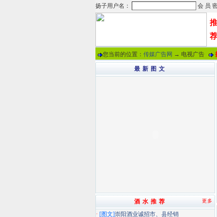
您当前的位置：
传媒广告网
→ 电视广告
最 新 图 文
酒 水 推 荐
更多
·
[图文]
崇阳酒业诚招市、县经销