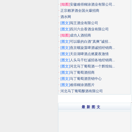
·
[组图]
安徽难得糊涂酒业有限公司...
·
正宗赖茅酒全国火爆招商
·
酒水网
·
[图文]
闯王酒业有限公司
·
[图文]
四川六合香酒业有限公司
·
[组图]
成功人酒招商
·
[图文]
可以吸的白酒“真爽”诚招...
·
[图文]
燕京螺旋藻啤酒诚招经销商...
·
[图文]
天目湖啤酒点燃夏夜激情
·
[图文]
人头马干红诚招各地经销商...
·
[图文]
河北马丁葡萄酒一个辉煌灿...
·
[图文]
马丁葡萄酒招商
·
[图文]
马丁葡萄酒营销中心
·
[图文]
难得糊涂酒图片
·
河北马丁葡萄酿酒有限公司
最 新 图 文