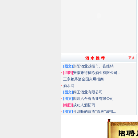
酒 水 推 荐
更多
·
[图文]
崇阳酒业诚招市、县经销
·
[组图]
安徽难得糊涂酒业有限公司...
·
正宗赖茅酒全国火爆招商
·
酒水网
·
[图文]
闯王酒业有限公司
·
[图文]
四川六合香酒业有限公司
·
[组图]
成功人酒招商
·
[图文]
可以吸的白酒“真爽”诚招...