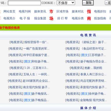
推
市
指
网站首页
电视刊例
媒体资讯
区域市场
媒体对比
电视折扣
荐
场
南
电视简介
电 子 报
报业集团
排 行 帮
电视分类
投放指南
扬子晚报价格表
电 视 资 讯
·[
电视资讯
]
报纸登报寻一份“...
·[
电视资讯
]
《凌铄之道》扬子...
·[
电视资讯
]
一碗广告面里的军...
·[
电视资讯
]
《食品经营许可证...
·[
电视资讯
]
科学巨星杨振宁逝...
·[
电视资讯
]
[图文]
江苏明扬子...
·[
电视资讯
]
[图文]
和钰扬子晚...
·[
电视资讯
]
扬子晚报办理企业...
·[
电视资讯
]
5·20，江苏有113...
·[
电视资讯
]
抱歉，我的鞋
·[
电视资讯
]
五味人生：一杯民...
·[
电视资讯
]
泰康人寿江苏分公...
·[
电视资讯
]
超160家医药企业以...
·[
电视资讯
]
尚品宅配跨界营销...
·[
电视资讯
]
南京现代快报 扬子...
·[
电视资讯
]
承接现代快报 扬子...
·[
电视资讯
]
[图文]
扬子晚报讯...
·[
电视资讯
]
[图文]
徐州扬子晚...
·[
电视资讯
]
[图文]
扬子晚报品...
·[
电视资讯
]
金陵晚报 现代快报...
媒 体 介 绍