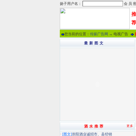
您当前的位置：
传媒广告网
→ 电视广告
最 新 图 文
酒 水 推 荐
更多
·
[图文]
崇阳酒业诚招市、县经销