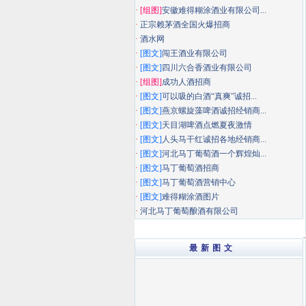
·
[组图]
安徽难得糊涂酒业有限公司...
·
正宗赖茅酒全国火爆招商
·
酒水网
·
[图文]
闯王酒业有限公司
·
[图文]
四川六合香酒业有限公司
·
[组图]
成功人酒招商
·
[图文]
可以吸的白酒“真爽”诚招...
·
[图文]
燕京螺旋藻啤酒诚招经销商...
·
[图文]
天目湖啤酒点燃夏夜激情
·
[图文]
人头马干红诚招各地经销商...
·
[图文]
河北马丁葡萄酒一个辉煌灿...
·
[图文]
马丁葡萄酒招商
·
[图文]
马丁葡萄酒营销中心
·
[图文]
难得糊涂酒图片
·
河北马丁葡萄酿酒有限公司
最 新 图 文