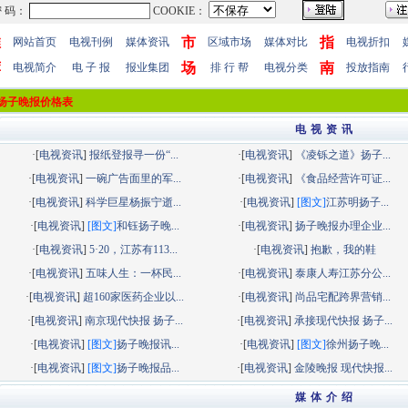
推
市
指
网站首页
电视刊例
媒体资讯
区域市场
媒体对比
电视折扣
荐
场
南
电视简介
电 子 报
报业集团
排 行 帮
电视分类
投放指南
扬子晚报价格表
电 视 资 讯
·[
电视资讯
]
报纸登报寻一份“...
·[
电视资讯
]
《凌铄之道》扬子...
·[
电视资讯
]
一碗广告面里的军...
·[
电视资讯
]
《食品经营许可证...
·[
电视资讯
]
科学巨星杨振宁逝...
·[
电视资讯
]
[图文]
江苏明扬子...
·[
电视资讯
]
[图文]
和钰扬子晚...
·[
电视资讯
]
扬子晚报办理企业...
·[
电视资讯
]
5·20，江苏有113...
·[
电视资讯
]
抱歉，我的鞋
·[
电视资讯
]
五味人生：一杯民...
·[
电视资讯
]
泰康人寿江苏分公...
·[
电视资讯
]
超160家医药企业以...
·[
电视资讯
]
尚品宅配跨界营销...
·[
电视资讯
]
南京现代快报 扬子...
·[
电视资讯
]
承接现代快报 扬子...
·[
电视资讯
]
[图文]
扬子晚报讯...
·[
电视资讯
]
[图文]
徐州扬子晚...
·[
电视资讯
]
[图文]
扬子晚报品...
·[
电视资讯
]
金陵晚报 现代快报...
媒 体 介 绍