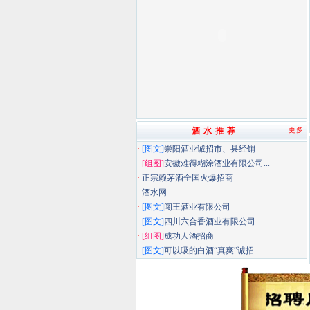
酒 水 推 荐
更多
·
[图文]
崇阳酒业诚招市、县经销
·
[组图]
安徽难得糊涂酒业有限公司...
·
正宗赖茅酒全国火爆招商
·
酒水网
·
[图文]
闯王酒业有限公司
·
[图文]
四川六合香酒业有限公司
·
[组图]
成功人酒招商
·
[图文]
可以吸的白酒“真爽”诚招...