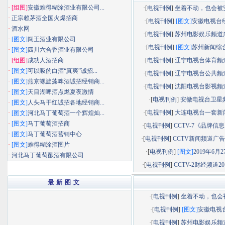
·
[组图]
安徽难得糊涂酒业有限公司...
·[
电视刊例
]
坐着不动，也会被安静
·
正宗赖茅酒全国火爆招商
·[
电视刊例
]
[图文]
安徽电视台经济
·
酒水网
·[
电视刊例
]
苏州电影娱乐频道广告
·
[图文]
闯王酒业有限公司
·[
电视刊例
]
[图文]
苏州新闻综合频
·
[图文]
四川六合香酒业有限公司
·
[组图]
成功人酒招商
·[
电视刊例
]
辽宁电视台体育频道广
·
[图文]
可以吸的白酒“真爽”诚招...
·[
电视刊例
]
辽宁电视台公共频道广
·
[图文]
燕京螺旋藻啤酒诚招经销商...
·[
电视刊例
]
沈阳电视台影视频道广
·
[图文]
天目湖啤酒点燃夏夜激情
·[
电视刊例
]
安徽电视台卫星
·
[图文]
人头马干红诚招各地经销商...
·[
电视刊例
]
大连电视台一套新闻综
·
[图文]
河北马丁葡萄酒一个辉煌灿...
·
[图文]
马丁葡萄酒招商
·[
电视刊例
]
CCTV-7《品牌信息》
·
[图文]
马丁葡萄酒营销中心
·[
电视刊例
]
CCTV新闻频道广告部
·
[图文]
难得糊涂酒图片
·[
电视刊例
]
[图文]
2019年6月27
·
河北马丁葡萄酿酒有限公司
·[
电视刊例
]
CCTV-2财经频道201
最 新 图 文
·[
电视刊例
]
坐着不动，也会被.
·[
电视刊例
]
[图文]
安徽电视台.
·[
电视刊例
]
苏州电影娱乐频道.