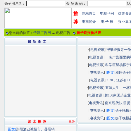
推
网站首页
电视刊例
媒体资
荐
电视简介
电 子 报
报业集
您当前的位置：
传媒广告网
→ 电视广告
扬子晚报价格表
最 新 图 文
·[
电视资讯
]
报纸登报寻一份“.
·[
电视资讯
]
一碗广告面里的军.
·[
电视资讯
]
科学巨星杨振宁逝.
·[
电视资讯
]
[图文]
和钰扬子晚.
·[
电视资讯
]
5·20，江苏有113.
·[
电视资讯
]
五味人生：一杯民.
·[
电视资讯
]
超160家医药企业以
·[
电视资讯
]
南京现代快报 扬子
·[
电视资讯
]
[图文]
扬子晚报讯.
·[
电视资讯
]
[图文]
扬子晚报品.
酒 水 推 荐
更多
·
[图文]
崇阳酒业诚招市、县经销