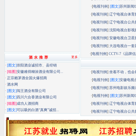
·[
电视刊例
]
[图文]
苏州新闻综.
·[
电视刊例
]
辽宁电视台体育频.
·[
电视刊例
]
辽宁电视台公共频.
·[
电视刊例
]
沈阳电视台影视频.
·[
电视刊例
]
安徽电视台卫星频.
·[
电视刊例
]
大连电视台一套新.
·[
电视刊例
]
CCTV-7《品牌信息
酒 水 推 荐
更多
·
[图文]
崇阳酒业诚招市、县经销
·
[组图]
安徽难得糊涂酒业有限公司...
·[
电视刊例
]
坐着不动，也会被.
·
正宗赖茅酒全国火爆招商
·[
电视刊例
]
[图文]
安徽电视台.
·
酒水网
·[
电视刊例
]
苏州电影娱乐频道.
·
[图文]
闯王酒业有限公司
·[
电视刊例
]
[图文]
苏州新闻综.
·
[图文]
四川六合香酒业有限公司
·
[组图]
成功人酒招商
·[
电视刊例
]
辽宁电视台体育频.
·
[图文]
可以吸的白酒“真爽”诚招...
·[
电视刊例
]
辽宁电视台公共频.