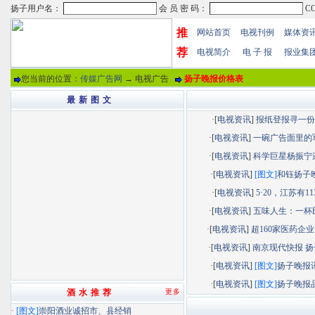
推
网站首页
电视刊例
媒体资
荐
电视简介
电 子 报
报业集
您当前的位置：
传媒广告网
→ 电视广告
扬子晚报价格表
最 新 图 文
·[
电视资讯
]
报纸登报寻一份“.
·[
电视资讯
]
一碗广告面里的军.
·[
电视资讯
]
科学巨星杨振宁逝.
·[
电视资讯
]
[图文]
和钰扬子晚.
·[
电视资讯
]
5·20，江苏有113.
·[
电视资讯
]
五味人生：一杯民.
·[
电视资讯
]
超160家医药企业以
·[
电视资讯
]
南京现代快报 扬子
·[
电视资讯
]
[图文]
扬子晚报讯.
·[
电视资讯
]
[图文]
扬子晚报品.
酒 水 推 荐
更多
·
[图文]
崇阳酒业诚招市、县经销