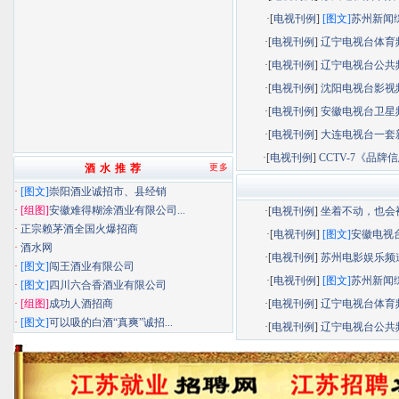
·[
电视刊例
]
[图文]
苏州新闻综.
·[
电视刊例
]
辽宁电视台体育频.
·[
电视刊例
]
辽宁电视台公共频.
·[
电视刊例
]
沈阳电视台影视频.
·[
电视刊例
]
安徽电视台卫星频.
·[
电视刊例
]
大连电视台一套新.
·[
电视刊例
]
CCTV-7《品牌信息
酒 水 推 荐
更多
·
[图文]
崇阳酒业诚招市、县经销
·
[组图]
安徽难得糊涂酒业有限公司...
·[
电视刊例
]
坐着不动，也会被.
·
正宗赖茅酒全国火爆招商
·[
电视刊例
]
[图文]
安徽电视台.
·
酒水网
·[
电视刊例
]
苏州电影娱乐频道.
·
[图文]
闯王酒业有限公司
·[
电视刊例
]
[图文]
苏州新闻综.
·
[图文]
四川六合香酒业有限公司
·
[组图]
成功人酒招商
·[
电视刊例
]
辽宁电视台体育频.
·
[图文]
可以吸的白酒“真爽”诚招...
·[
电视刊例
]
辽宁电视台公共频.