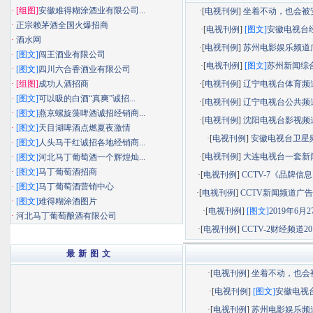
·
[组图]
安徽难得糊涂酒业有限公司...
·[
电视刊例
]
坐着不动，也会被安静
·
正宗赖茅酒全国火爆招商
·[
电视刊例
]
[图文]
安徽电视台经济
·
酒水网
·[
电视刊例
]
苏州电影娱乐频道广告
·
[图文]
闯王酒业有限公司
·[
电视刊例
]
[图文]
苏州新闻综合频
·
[图文]
四川六合香酒业有限公司
·
[组图]
成功人酒招商
·[
电视刊例
]
辽宁电视台体育频道广
·
[图文]
可以吸的白酒“真爽”诚招...
·[
电视刊例
]
辽宁电视台公共频道广
·
[图文]
燕京螺旋藻啤酒诚招经销商...
·[
电视刊例
]
沈阳电视台影视频道广
·
[图文]
天目湖啤酒点燃夏夜激情
·[
电视刊例
]
安徽电视台卫星
·
[图文]
人头马干红诚招各地经销商...
·[
电视刊例
]
大连电视台一套新闻综
·
[图文]
河北马丁葡萄酒一个辉煌灿...
·
[图文]
马丁葡萄酒招商
·[
电视刊例
]
CCTV-7《品牌信息》
·
[图文]
马丁葡萄酒营销中心
·[
电视刊例
]
CCTV新闻频道广告部
·
[图文]
难得糊涂酒图片
·[
电视刊例
]
[图文]
2019年6月27
·
河北马丁葡萄酿酒有限公司
·[
电视刊例
]
CCTV-2财经频道201
最 新 图 文
·[
电视刊例
]
坐着不动，也会被.
·[
电视刊例
]
[图文]
安徽电视台.
·[
电视刊例
]
苏州电影娱乐频道.