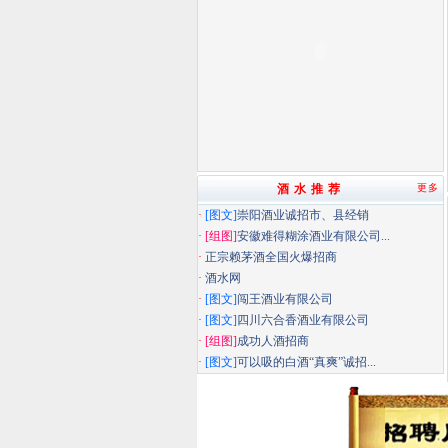
酒 水 推 荐
更多
·
[图文]
崇阳酒业诚招市、县经销
·
[组图]
安徽难得糊涂酒业有限公司...
·
正宗赖茅酒全国火爆招商
·
酒水网
·
[图文]
闯王酒业有限公司
·
[图文]
四川六合香酒业有限公司
·
[组图]
成功人酒招商
·
[图文]
可以吸的白酒“真爽”诚招...