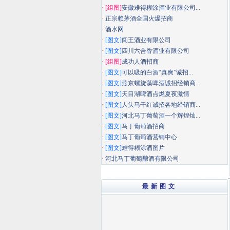
·
[组图]
安徽难得糊涂酒业有限公司...
·
正宗赖茅酒全国火爆招商
·
酒水网
·
[图文]
闯王酒业有限公司
·
[图文]
四川六合香酒业有限公司
·
[组图]
成功人酒招商
·
[图文]
可以吸的白酒“真爽”诚招...
·
[图文]
燕京螺旋藻啤酒诚招经销商...
·
[图文]
天目湖啤酒点燃夏夜激情
·
[图文]
人头马干红诚招各地经销商...
·
[图文]
河北马丁葡萄酒一个辉煌灿...
·
[图文]
马丁葡萄酒招商
·
[图文]
马丁葡萄酒营销中心
·
[图文]
难得糊涂酒图片
·
河北马丁葡萄酿酒有限公司
最 新 图 文