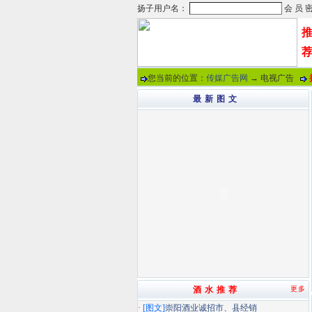
您当前的位置：
传媒广告网
→ 电视广告
最 新 图 文
酒 水 推 荐
更多
·
[图文]
崇阳酒业诚招市、县经销