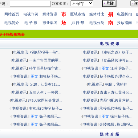
推
市
指
网站首页
电视刊例
媒体资讯
区域市场
媒体对比
电视折扣
荐
场
南
电视简介
电 子 报
报业集团
排 行 帮
电视分类
投放指南
扬子晚报价格表
电 视 资 讯
·[
电视资讯
]
报纸登报寻一份“...
·[
电视资讯
]
《凌铄之道》扬子...
·[
电视资讯
]
一碗广告面里的军...
·[
电视资讯
]
《食品经营许可证...
·[
电视资讯
]
科学巨星杨振宁逝...
·[
电视资讯
]
[图文]
江苏明扬子...
·[
电视资讯
]
[图文]
和钰扬子晚...
·[
电视资讯
]
扬子晚报办理企业...
·[
电视资讯
]
5·20，江苏有113...
·[
电视资讯
]
抱歉，我的鞋
·[
电视资讯
]
五味人生：一杯民...
·[
电视资讯
]
泰康人寿江苏分公...
·[
电视资讯
]
超160家医药企业以...
·[
电视资讯
]
尚品宅配跨界营销...
·[
电视资讯
]
南京现代快报 扬子...
·[
电视资讯
]
承接现代快报 扬子...
·[
电视资讯
]
[图文]
扬子晚报讯...
·[
电视资讯
]
[图文]
徐州扬子晚...
·[
电视资讯
]
[图文]
扬子晚报品...
·[
电视资讯
]
金陵晚报 现代快报...
媒 体 介 绍