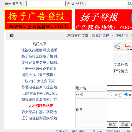
您当前的位置：
传媒广告网
->
电视广告
-
热门文章
·
强被执行死刑 曝文强睡...
·
扬子晚报全国版价格刊...
·
文强案女星名单大猜想...
文章标题
·
美一孕妇分娩要直播
评论情况
·
揭秘央视《天气预报》...
·
“脱衣门”女主角回应...
·
姜堰电视台新闻综合频...
用户名
·
山东首富身家396.2亿 ...
分 值
100分
8
·
胡锦涛赴青岛考察北京...
·
人才招聘价格表
说 明
·
韩女星吴仁惠八字奶艳...
·
辽宁电视台影视娱乐频...