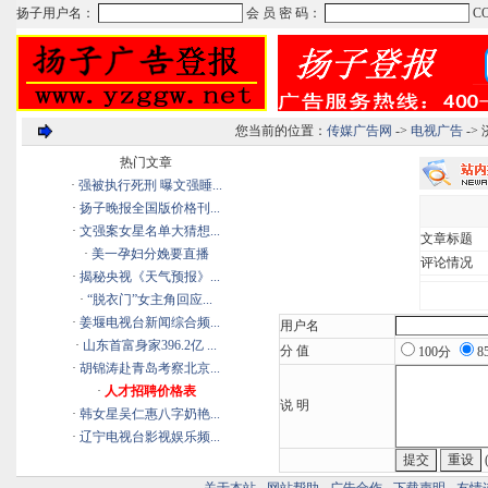
您当前的位置：
传媒广告网
->
电视广告
->
热门文章
·
强被执行死刑 曝文强睡...
·
扬子晚报全国版价格刊...
·
文强案女星名单大猜想...
文章标题
·
美一孕妇分娩要直播
评论情况
·
揭秘央视《天气预报》...
·
“脱衣门”女主角回应...
·
姜堰电视台新闻综合频...
用户名
·
山东首富身家396.2亿 ...
分 值
100分
8
·
胡锦涛赴青岛考察北京...
·
人才招聘价格表
说 明
·
韩女星吴仁惠八字奶艳...
·
辽宁电视台影视娱乐频...