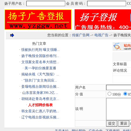
您当前的位置：
传媒广告网
->
电视广告
-> 扬子晚
热门文章
·
强被执行死刑 曝文强睡...
·
扬子晚报全国版价格刊...
·
文强案女星名单大猜想...
文章标题
·
美一孕妇分娩要直播
评论情况
·
揭秘央视《天气预报》...
·
“脱衣门”女主角回应...
·
姜堰电视台新闻综合频...
用户名
·
山东首富身家396.2亿 ...
分 值
100分
8
·
胡锦涛赴青岛考察北京...
·
人才招聘价格表
说 明
·
韩女星吴仁惠八字奶艳...
·
辽宁电视台影视娱乐频...