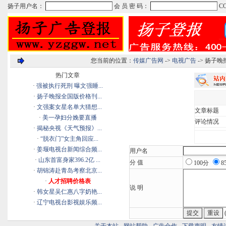
您当前的位置：
传媒广告网
->
电视广告
-> 扬子
热门文章
·
强被执行死刑 曝文强睡...
·
扬子晚报全国版价格刊...
·
文强案女星名单大猜想...
文章标题
·
美一孕妇分娩要直播
评论情况
·
揭秘央视《天气预报》...
·
“脱衣门”女主角回应...
·
姜堰电视台新闻综合频...
用户名
·
山东首富身家396.2亿 ...
分 值
100分
8
·
胡锦涛赴青岛考察北京...
·
人才招聘价格表
说 明
·
韩女星吴仁惠八字奶艳...
·
辽宁电视台影视娱乐频...