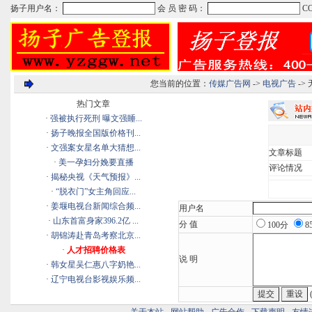
您当前的位置：
传媒广告网
->
电视广告
->
热门文章
·
强被执行死刑 曝文强睡...
·
扬子晚报全国版价格刊...
·
文强案女星名单大猜想...
文章标题
·
美一孕妇分娩要直播
评论情况
·
揭秘央视《天气预报》...
·
“脱衣门”女主角回应...
·
姜堰电视台新闻综合频...
用户名
·
山东首富身家396.2亿 ...
分 值
100分
8
·
胡锦涛赴青岛考察北京...
·
人才招聘价格表
说 明
·
韩女星吴仁惠八字奶艳...
·
辽宁电视台影视娱乐频...