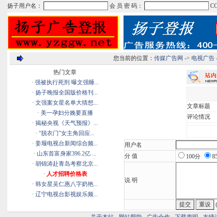
您当前的位置：
传媒广告网
->
电视广告
热门文章
·
强被执行死刑 曝文强睡...
·
扬子晚报全国版价格刊...
·
文强案女星名单大猜想...
文章标题
·
美一孕妇分娩要直播
评论情况
·
揭秘央视《天气预报》...
·
“脱衣门”女主角回应...
·
姜堰电视台新闻综合频...
用户名
·
山东首富身家396.2亿 ...
分 值
100分
8
·
胡锦涛赴青岛考察北京...
·
人才招聘价格表
说 明
·
韩女星吴仁惠八字奶艳...
·
辽宁电视台影视娱乐频...