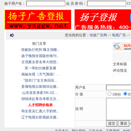
您当前的位置：
传媒广告网
->
电视广告
-
热门文章
·
强被执行死刑 曝文强睡...
·
扬子晚报全国版价格刊...
·
文强案女星名单大猜想...
文章标题
·
美一孕妇分娩要直播
评论情况
·
揭秘央视《天气预报》...
·
“脱衣门”女主角回应...
·
姜堰电视台新闻综合频...
用户名
·
山东首富身家396.2亿 ...
分 值
100分
8
·
胡锦涛赴青岛考察北京...
·
人才招聘价格表
说 明
·
韩女星吴仁惠八字奶艳...
·
辽宁电视台影视娱乐频...