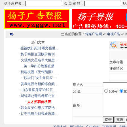
您当前的位置：
传媒广告网
->
电视广告
->
热门文章
·
强被执行死刑 曝文强睡...
·
扬子晚报全国版价格刊...
·
文强案女星名单大猜想...
文章标题
·
美一孕妇分娩要直播
评论情况
·
揭秘央视《天气预报》...
·
“脱衣门”女主角回应...
·
姜堰电视台新闻综合频...
用户名
·
山东首富身家396.2亿 ...
分 值
100分
8
·
胡锦涛赴青岛考察北京...
·
人才招聘价格表
说 明
·
韩女星吴仁惠八字奶艳...
·
辽宁电视台影视娱乐频...