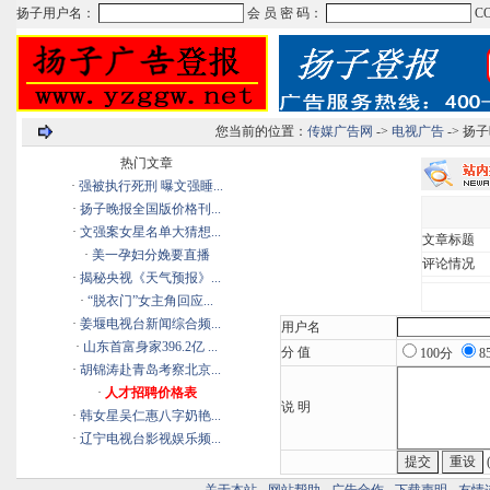
您当前的位置：
传媒广告网
->
电视广告
-> 扬
热门文章
·
强被执行死刑 曝文强睡...
·
扬子晚报全国版价格刊...
·
文强案女星名单大猜想...
文章标题
·
美一孕妇分娩要直播
评论情况
·
揭秘央视《天气预报》...
·
“脱衣门”女主角回应...
·
姜堰电视台新闻综合频...
用户名
·
山东首富身家396.2亿 ...
分 值
100分
8
·
胡锦涛赴青岛考察北京...
·
人才招聘价格表
说 明
·
韩女星吴仁惠八字奶艳...
·
辽宁电视台影视娱乐频...