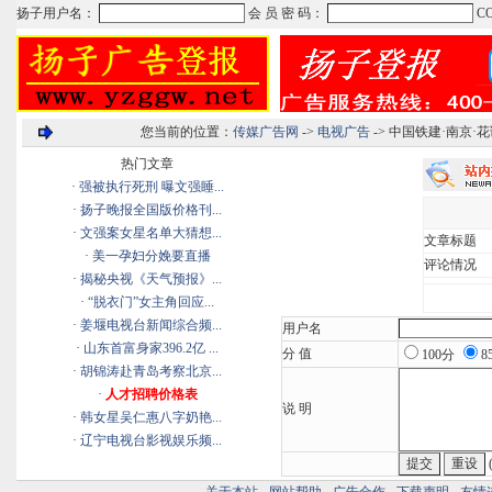
您当前的位置：
传媒广告网
->
电视广告
-> 中国铁建·南京
热门文章
·
强被执行死刑 曝文强睡...
·
扬子晚报全国版价格刊...
·
文强案女星名单大猜想...
文章标题
·
美一孕妇分娩要直播
评论情况
·
揭秘央视《天气预报》...
·
“脱衣门”女主角回应...
·
姜堰电视台新闻综合频...
用户名
·
山东首富身家396.2亿 ...
分 值
100分
8
·
胡锦涛赴青岛考察北京...
·
人才招聘价格表
说 明
·
韩女星吴仁惠八字奶艳...
·
辽宁电视台影视娱乐频...