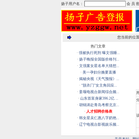
您当前的位
热门文章
·
强被执行死刑 曝文强睡...
·
扬子晚报全国版价格刊...
·
文强案女星名单大猜想...
·
美一孕妇分娩要直播
·
揭秘央视《天气预报》...
·
“脱衣门”女主角回应...
·
姜堰电视台新闻综合频...
·
山东首富身家396.2亿 ...
分
·
胡锦涛赴青岛考察北京...
·
人才招聘价格表
说
·
韩女星吴仁惠八字奶艳...
·
辽宁电视台影视娱乐频...