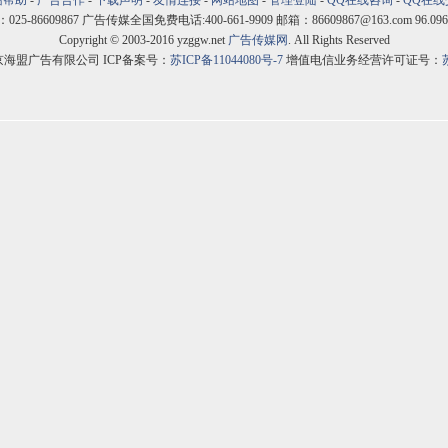
站帮助
-
广告合作
-
下载声明
-
友情连接
-
网站地图
-
管理登陆
-
QQ在线咨询
-
QQ在线
5-86609867 广告传媒全国免费电话:400-661-9909 邮箱：86609867@163.com 96.096
Copyright © 2003-2016 yzggw.net
广告传媒网
. All Rights Reserved
京海盟广告有限公司 ICP备案号：
苏ICP备11044080号-7
增值电信业务经营许可证号：
苏