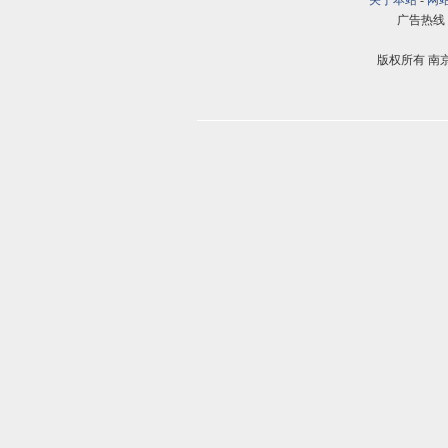
关于本站
-
网
广告热线：02
版权所有 南