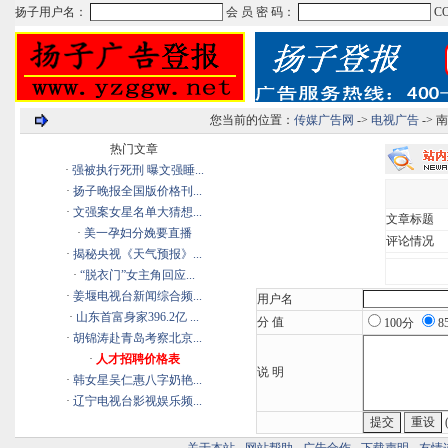
您当前的位置：
传媒广告网
->
电视广告
->
热门文章
·
强被执行死刑 曝文强睡...
·
扬子晚报全国版价格刊...
·
文强案女星名单大猜想...
文章标题
·
美一孕妇分娩要直播
评论情况
·
揭秘央视《天气预报》...
·
“脱衣门”女主角回应...
·
姜堰电视台新闻综合频...
用户名
·
山东首富身家396.2亿 ...
分 值
100分
8
·
胡锦涛赴青岛考察北京...
·
人才招聘价格表
说 明
·
韩女星吴仁惠八字奶艳...
·
辽宁电视台影视娱乐频...