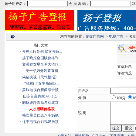
您当前的位置：
传媒广告网
->
电视广告
-> 
热门文章
·
强被执行死刑 曝文强睡...
·
扬子晚报全国版价格刊...
·
文强案女星名单大猜想...
文章标题
·
美一孕妇分娩要直播
评论情况
·
揭秘央视《天气预报》...
·
“脱衣门”女主角回应...
·
姜堰电视台新闻综合频...
用户名
·
山东首富身家396.2亿 ...
分 值
100分
8
·
胡锦涛赴青岛考察北京...
·
人才招聘价格表
说 明
·
韩女星吴仁惠八字奶艳...
·
辽宁电视台影视娱乐频...