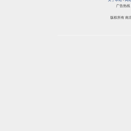
关于本站
-
网
广告热线：02
版权所有 南