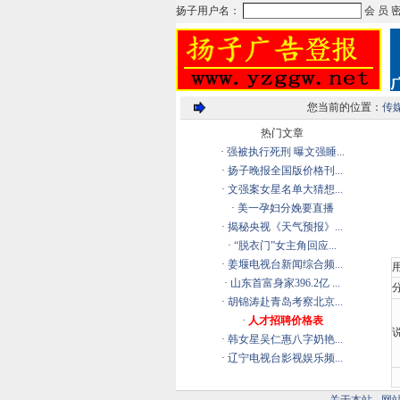
您当前的位置：
传
热门文章
·
强被执行死刑 曝文强睡...
·
扬子晚报全国版价格刊...
·
文强案女星名单大猜想...
·
美一孕妇分娩要直播
·
揭秘央视《天气预报》...
·
“脱衣门”女主角回应...
·
姜堰电视台新闻综合频...
·
山东首富身家396.2亿 ...
分
·
胡锦涛赴青岛考察北京...
·
人才招聘价格表
说
·
韩女星吴仁惠八字奶艳...
·
辽宁电视台影视娱乐频...