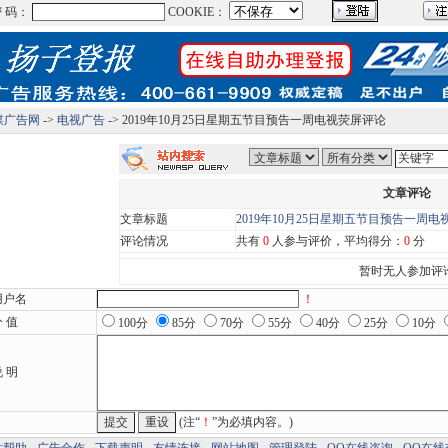
媒广告网
->
电视广告
-> 2019年10月25日星期五节目预告一周电视荧屏评论
文章评论
文章标题
2019年10月25日星期五节目预告一周电
评论情况
共有
0
人参与评价，平均得分：
0
分
暂时无人参加评
用户名
！
 值
100分
85分
70分
55分
40分
25分
10分
 明
(注“
！
”为必填内容。)