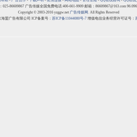
站帮助
-
广告合作
-
下载声明
-
友情连接
-
网站地图
-
管理登陆
-
QQ在线咨询
-
QQ在线
5-86609867 广告传媒全国免费电话:400-661-9909 邮箱：86609867@163.com 96.096
Copyright © 2003-2016 yzggw.net
广告传媒网
. All Rights Reserved
京海盟广告有限公司 ICP备案号：
苏ICP备11044080号-7
增值电信业务经营许可证号：
苏