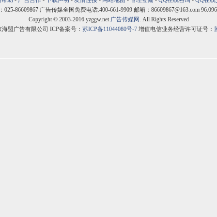
站帮助
-
广告合作
-
下载声明
-
友情连接
-
网站地图
-
管理登陆
-
QQ在线咨询
-
QQ在线
5-86609867 广告传媒全国免费电话:400-661-9909 邮箱：86609867@163.com 96.096
Copyright © 2003-2016 yzggw.net
广告传媒网
. All Rights Reserved
京海盟广告有限公司 ICP备案号：
苏ICP备11044080号-7
增值电信业务经营许可证号：
苏