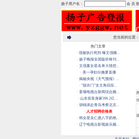
您当前的位置
热门文章
·
强被执行死刑 曝文强睡...
·
扬子晚报全国版价格刊...
·
文强案女星名单大猜想...
·
美一孕妇分娩要直播
·
揭秘央视《天气预报》...
·
“脱衣门”女主角回应...
·
姜堰电视台新闻综合频...
·
山东首富身家396.2亿 ...
分
·
胡锦涛赴青岛考察北京...
·
人才招聘价格表
说
·
韩女星吴仁惠八字奶艳...
·
辽宁电视台影视娱乐频...