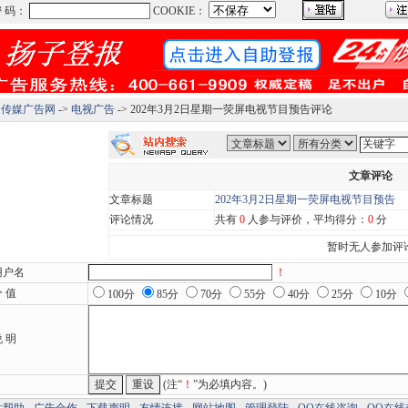
：
传媒广告网
->
电视广告
-> 202年3月2日星期一荧屏电视节目预告评论
文章评论
文章标题
202年3月2日星期一荧屏电视节目预告
评论情况
共有
0
人参与评价，平均得分：
0
分
暂时无人参加评
用户名
！
 值
100分
85分
70分
55分
40分
25分
10分
 明
(注“
！
”为必填内容。)