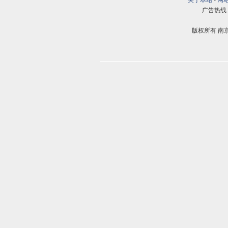
关于本站
-
网
广告热线：02
版权所有 南