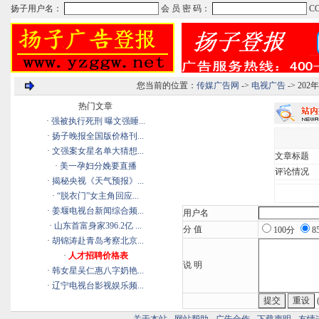
您当前的位置：
传媒广告网
->
电视广告
-> 2
热门文章
·
强被执行死刑 曝文强睡...
·
扬子晚报全国版价格刊...
·
文强案女星名单大猜想...
文章标题
·
美一孕妇分娩要直播
评论情况
·
揭秘央视《天气预报》...
·
“脱衣门”女主角回应...
·
姜堰电视台新闻综合频...
用户名
·
山东首富身家396.2亿 ...
分 值
100分
8
·
胡锦涛赴青岛考察北京...
·
人才招聘价格表
说 明
·
韩女星吴仁惠八字奶艳...
·
辽宁电视台影视娱乐频...