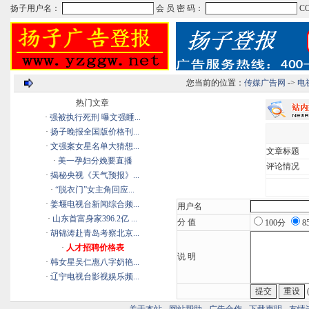
您当前的位置：
传媒广告网
->
电
热门文章
·
强被执行死刑 曝文强睡...
·
扬子晚报全国版价格刊...
·
文强案女星名单大猜想...
文章标题
·
美一孕妇分娩要直播
评论情况
·
揭秘央视《天气预报》...
·
“脱衣门”女主角回应...
·
姜堰电视台新闻综合频...
用户名
·
山东首富身家396.2亿 ...
分 值
100分
8
·
胡锦涛赴青岛考察北京...
·
人才招聘价格表
说 明
·
韩女星吴仁惠八字奶艳...
·
辽宁电视台影视娱乐频...