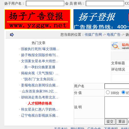
您当前的位置：
传媒广告网
->
电视广告
->
热门文章
·
强被执行死刑 曝文强睡...
·
扬子晚报全国版价格刊...
·
文强案女星名单大猜想...
文章标题
·
美一孕妇分娩要直播
评论情况
·
揭秘央视《天气预报》...
·
“脱衣门”女主角回应...
·
姜堰电视台新闻综合频...
用户名
·
山东首富身家396.2亿 ...
分 值
100分
8
·
胡锦涛赴青岛考察北京...
·
人才招聘价格表
说 明
·
韩女星吴仁惠八字奶艳...
·
辽宁电视台影视娱乐频...