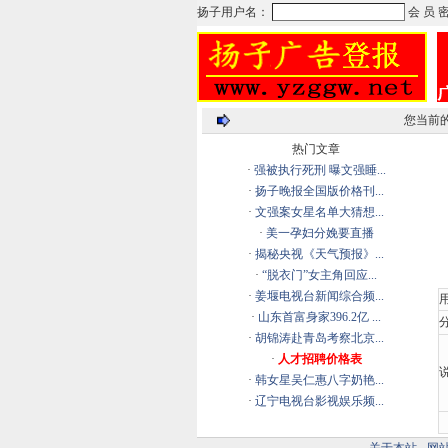
您当前
热门文章
·
强被执行死刑 曝文强睡...
·
扬子晚报全国版价格刊...
·
文强案女星名单大猜想...
·
美一孕妇分娩要直播
·
揭秘央视《天气预报》...
·
“脱衣门”女主角回应...
·
姜堰电视台新闻综合频...
·
山东首富身家396.2亿 ...
分
·
胡锦涛赴青岛考察北京...
·
人才招聘价格表
说
·
韩女星吴仁惠八字奶艳...
·
辽宁电视台影视娱乐频...