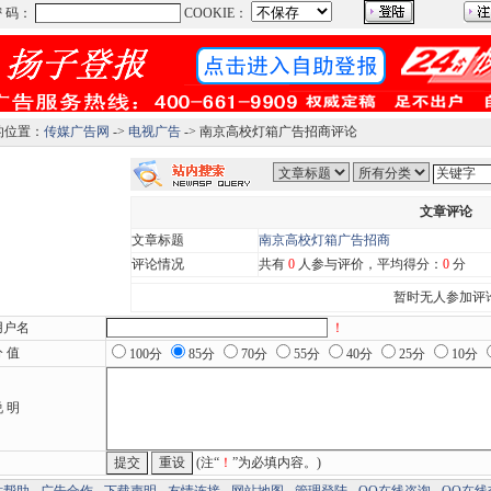
的位置：
传媒广告网
->
电视广告
-> 南京高校灯箱广告招商评论
文章评论
文章标题
南京高校灯箱广告招商
评论情况
共有
0
人参与评价，平均得分：
0
分
暂时无人参加评
用户名
！
 值
100分
85分
70分
55分
40分
25分
10分
 明
(注“
！
”为必填内容。)