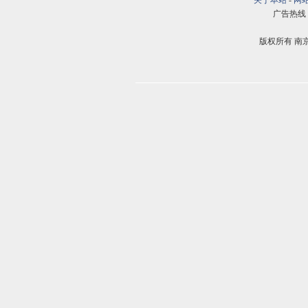
关于本站
-
网
广告热线：02
版权所有 南