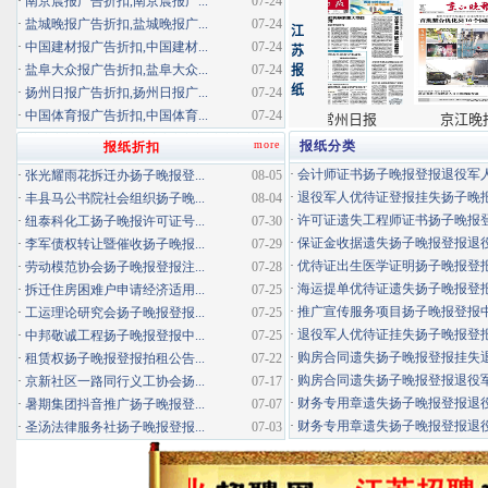
·
南京晨报广告折扣,南京晨报广...
07-24
·
盐城晚报广告折扣,盐城晚报广...
07-24
·
中国建材报广告折扣,中国建材...
07-24
·
盐阜大众报广告折扣,盐阜大众...
07-24
·
扬州日报广告折扣,扬州日报广...
07-24
·
中国体育报广告折扣,中国体育...
07-24
more
报纸分类
报纸折扣
·
会计师证书扬子晚报登报退役军
·
张光耀雨花拆迁办扬子晚报登...
08-05
·
退役军人优待证登报挂失扬子晚报登
·
丰县马公书院社会组织扬子晚...
08-04
·
许可证遗失工程师证书扬子晚报登报
·
纽泰科化工扬子晚报许可证号...
07-30
·
保证金收据遗失扬子晚报登报退役军
·
李军债权转让暨催收扬子晚报...
07-29
·
优待证出生医学证明扬子晚报登报海
·
劳动模范协会扬子晚报登报注...
07-28
·
海运提单优待证遗失扬子晚报登报挂
·
拆迁住房困难户申请经济适用...
07-25
·
推广宣传服务项目扬子晚报登报中标
·
工运理论研究会扬子晚报登报...
07-25
·
退役军人优待证挂失扬子晚报登报消
·
中邦敬诚工程扬子晚报登报中...
07-25
·
购房合同遗失扬子晚报登报挂失退役
·
租赁权扬子晚报登报拍租公告...
07-22
·
购房合同遗失扬子晚报登报退役军人
·
京新社区一路同行义工协会扬...
07-17
·
财务专用章遗失扬子晚报登报退役军
·
暑期集团抖音推广扬子晚报登...
07-07
·
财务专用章遗失扬子晚报登报退役军
·
圣汤法律服务社扬子晚报登报...
07-03