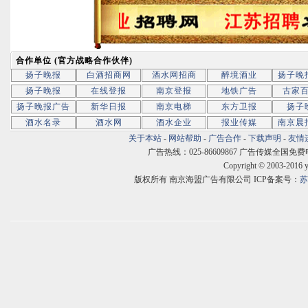
合作单位 (官方战略合作伙伴)
扬子晚报
白酒招商网
酒水网招商
醉境酒业
扬子晚
扬子晚报
在线登报
南京登报
地铁广告
古家
扬子晚报广告
新华日报
南京电梯
东方卫报
扬子
酒水名录
酒水网
酒水企业
报业传媒
南京晨
关于本站
-
网站帮助
-
广告合作
-
下载声明
-
友情
广告热线：025-86609867 广告传媒全国免费电话:400
Copyright © 2003-2016 
版权所有 南京海盟广告有限公司 ICP备案号：
苏