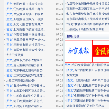
·
公章营业执照扬子晚报登报寻回
·
[图文]
新民晚报 主流大报走向...
07-24
·
百家湖公寓花园罗马城一房产扬子晚
·
[图文]
辽沈晚报 东北第一都市...
07-24
·
华东有色测绘院扬子晚报登报解
·
[图文]
生活报 哈尔滨市影响力...
07-24
·
南京零距离曝光：无锡经销商遭遇"假
·
[图文]
新晚报 全国晚报十强媒...
07-24
·
“苏超”联赛火爆出圈 南通赛区赞助
·
[图文]
新文化报 吉林省最具广...
07-24
·
王嘉懿扬子晚报登报免责声明
·
[图文]
北方新报 内蒙古地区第...
07-24
·
[图文]
华西都市报 中国最具投...
07-24
报纸刊例
·
[图文]
重庆晨报 重庆第一媒体...
07-24
·
[图文]
三湘都市报 大报风范一...
07-24
·
[图文]
南国都市报 大众性报纸...
07-24
·
法治日报登报
07-24
·
[图文]
盐城市兴都市政撤离南...
07-24
图文]
岳阳晚报最新广告刊例价格
·
[图文]
连云港谦源注销公告江...
07-24
·
[图文]
当代商报最新广告刊例价
·
[图文]
南京中盛太阳能清算公...
07-24
·
东方女报
·
[图文]
江苏安红决议解散江苏...
07-24
·
[图文]
《温州商报》2011年广告
·
大云江苏商报注销公告
07-24
·
[图文]
今日女报最新广告刊例价
·
[图文]
股权公开转让新华日报...
07-24
·
[图文]
湖南经济报最新广告刊例
·
[图文]
如皋工业园区花木盆景...
07-24
·
[图文]
金鹰报最新广告刊例价格
·
[图文]
江苏商报减资公告是省...
07-24
·
[图文]
三湘都市报最新广告刊例
·
[图文]
扬子晚报拍卖公告怎么...
07-24
·
湖南日报最新广告刊例价格表
·
[图文]
久昌扬子晚报注销公告...
07-24