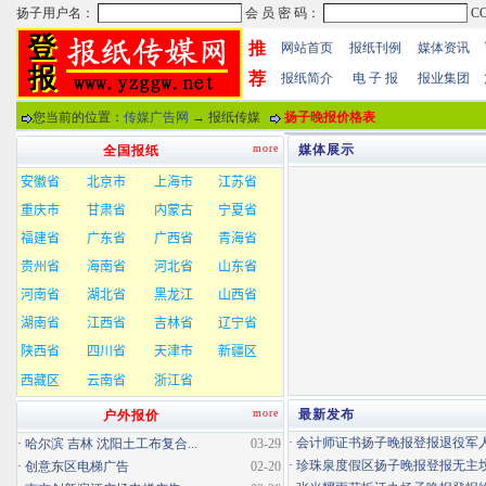
推
网站首页
报纸刊例
媒体资讯
荐
报纸简介
电 子 报
报业集团
您当前的位置：
传媒广告网
→ 报纸传媒
扬子晚报价格表
more
媒体展示
全国报纸
more
最新发布
户外报价
·
会计师证书扬子晚报登报退役军
·
哈尔滨 吉林 沈阳土工布复合...
03-29
·
珍珠泉度假区扬子晚报登报无主坟清
·
创意东区电梯广告
02-20