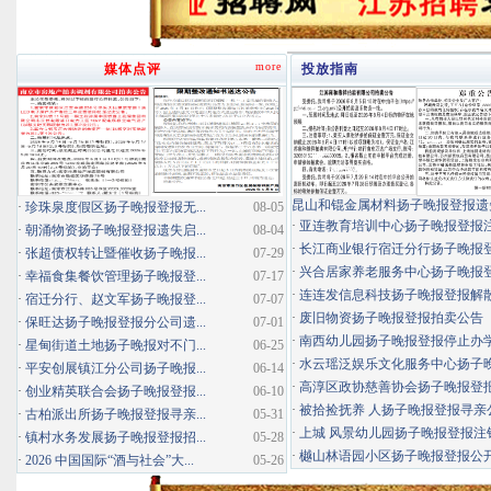
more
媒体点评
投放指南
昆山和锟金属材料扬子晚报登报遗
·
珍珠泉度假区扬子晚报登报无...
08-05
·
亚连教育培训中心扬子晚报登报
·
朝涌物资扬子晚报登报遗失启...
08-04
·
长江商业银行宿迁分行扬子晚报登报
·
张超债权转让暨催收扬子晚报...
07-29
·
兴合居家养老服务中心扬子晚报登报
·
幸福食集餐饮管理扬子晚报登...
07-17
·
连连发信息科技扬子晚报登报解
·
宿迁分行、赵文军扬子晚报登...
07-07
·
废旧物资扬子晚报登报拍卖公告
·
保旺达扬子晚报登报分公司遗...
07-01
·
南西幼儿园扬子晚报登报停止办
·
星甸街道土地扬子晚报对不门...
06-25
·
水云瑶泛娱乐文化服务中心扬子晚报
·
平安创展镇江分公司扬子晚报...
06-14
·
高淳区政协慈善协会扬子晚报登
·
创业精英联合会扬子晚报登报...
06-10
·
被拾捡抚养 人扬子晚报登报寻亲
·
古柏派出所扬子晚报登报寻亲...
05-31
·
上城 风景幼儿园扬子晚报登报注
·
镇村水务发展扬子晚报登报招...
05-28
·
樾山林语园小区扬子晚报登报公
·
2026 中国国际“酒与社会”大...
05-26