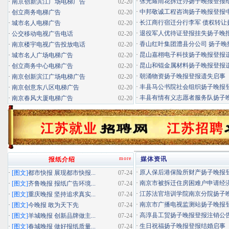
·
张光耀雨花拆迁办扬子晚报登报给你
·
南京创新滨江广场电梯广告
02-20
·
中邦敬诚工程咨询扬子晚报登报中标
·
创立商务电梯广告
02-20
·
长江商行宿迁分行李军 债权转让扬
·
城市名人电梯广告
02-20
·
退役军人优待证登报挂失扬子晚报登
·
公交移动电视广告电话
02-20
·
香山红叶集团澧县分公司 扬子晚报
·
南京楼宇电视广告投放电话
02-20
·
昆山嘉栩电子科技扬子晚报登报
·
城市名人广场电梯广告
02-20
·
昆山和锟金属材料扬子晚报登报
·
创立商务中心电梯广告
02-20
·
朝涌物资扬子晚报登报遗失启事
·
南京创新滨江广场电梯广告
02-20
·
丰县马公书院社会组织扬子晚报登报
·
南京创意东八区电梯广告
02-20
·
丰县有情有义志愿者服务队扬子晚报
·
南京春风大厦电梯广告
02-20
more
媒体资讯
报纸介绍
·
原人保后港保险所财产扬子晚报登报
·
[图文]
都市快报 展现都市快报...
07-24
·
南京市被拆迁住房困难户申请经济适
·
[图文]
齐鲁晚报 报纸广告环境...
07-24
·
江苏法官培训学院南京分院扬子晚报
·
[图文]
重庆晚报 坚持追求真实...
07-24
·
南京市广播电视监测站扬子晚报登报
·
[图文]
今晚报 敢为天下先
07-24
·
高淳县工贸扬子晚报登报注销公
·
[图文]
羊城晚报 创新品牌做主...
07-24
·
生日祝福扬子晚报登报结婚启事
·
[图文]
春城晚报 做好报纸质量...
07-24