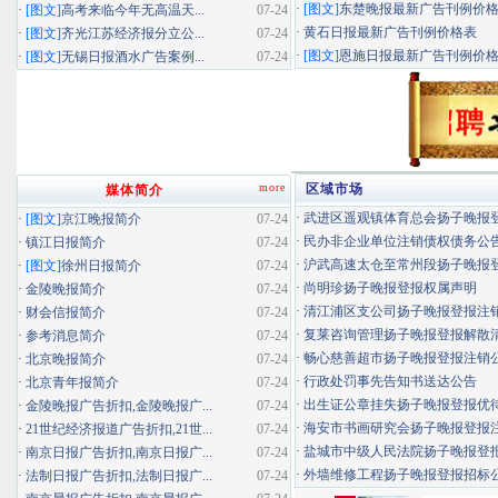
·
[图文]
东楚晚报最新广告刊例价
·
[图文]
高考来临今年无高温天...
07-24
·
黄石日报最新广告刊例价格表
·
[图文]
齐光江苏经济报分立公...
07-24
·
[图文]
恩施日报最新广告刊例价
·
[图文]
无锡日报酒水广告案例...
07-24
more
区域市场
媒体简介
·
武进区遥观镇体育总会扬子晚报登报
·
[图文]
京江晚报简介
07-24
·
民办非企业单位注销债权债务公
·
镇江日报简介
07-24
·
沪武高速太仓至常州段扬子晚报登报
·
[图文]
徐州日报简介
07-24
·
尚明珍扬子晚报登报权属声明
·
金陵晚报简介
07-24
·
清江浦区支公司扬子晚报登报注
·
财会信报简介
07-24
·
复莱咨询管理扬子晚报登报解散
·
参考消息简介
07-24
·
畅心慈善超市扬子晚报登报注销
·
北京晚报简介
07-24
·
行政处罚事先告知书送达公告
·
北京青年报简介
07-24
·
出生证公章挂失扬子晚报登报优待证
·
金陵晚报广告折扣,金陵晚报广...
07-24
·
海安市书画研究会扬子晚报登报
·
21世纪经济报道广告折扣,21世...
07-24
·
盐城市中级人民法院扬子晚报登
·
南京日报广告折扣,南京日报广...
07-24
·
外墙维修工程扬子晚报登报招标
·
法制日报广告折扣,法制日报广...
07-24