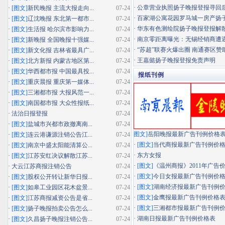
·
公章营业执照扬子晚报登报寻回
·
[图文]
新民晚报 主流大报走向...
07-24
·
百家湖公寓花园罗马城一房产扬子晚
·
[图文]
辽沈晚报 东北第一都市...
07-24
·
华东有色测绘院扬子晚报登报解
·
[图文]
生活报 哈尔滨市影响力...
07-24
·
南京零距离曝光：无锡经销商遭遇"假
·
[图文]
新晚报 全国晚报十强媒...
07-24
·
“苏超”联赛火爆出圈 南通赛区赞助
·
[图文]
新文化报 吉林省最具广...
07-24
·
王嘉懿扬子晚报登报免责声明
·
[图文]
北方新报 内蒙古地区第...
07-24
·
[图文]
华西都市报 中国最具投...
07-24
报纸刊例
·
[图文]
重庆晨报 重庆第一媒体...
07-24
·
[图文]
三湘都市报 大报风范一...
07-24
·
[图文]
南国都市报 大众性报纸...
07-24
·
法治日报登报
07-24
·
[图文]
盐城市兴都市政撤离南...
07-24
图文]
岳阳晚报最新广告刊例价格
·
[图文]
连云港谦源注销公告江...
07-24
·
[图文]
当代商报最新广告刊例价
·
[图文]
南京中盛太阳能清算公...
07-24
·
东方女报
·
[图文]
江苏安红决议解散江苏...
07-24
·
[图文]
《温州商报》2011年广告
·
大云江苏商报注销公告
07-24
·
[图文]
今日女报最新广告刊例价
·
[图文]
股权公开转让新华日报...
07-24
·
[图文]
湖南经济报最新广告刊例
·
[图文]
如皋工业园区花木盆景...
07-24
·
[图文]
金鹰报最新广告刊例价格
·
[图文]
江苏商报减资公告是省...
07-24
·
[图文]
三湘都市报最新广告刊例
·
[图文]
扬子晚报拍卖公告怎么...
07-24
·
湖南日报最新广告刊例价格表
·
[图文]
久昌扬子晚报注销公告...
07-24