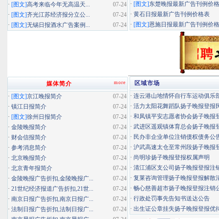
·
[图文]
东楚晚报最新广告刊例价
·
[图文]
高考来临今年无高温天...
07-24
·
黄石日报最新广告刊例价格表
·
[图文]
齐光江苏经济报分立公...
07-24
·
[图文]
恩施日报最新广告刊例价
·
[图文]
无锡日报酒水广告案例...
07-24
more
区域市场
媒体简介
·
连云港山地情怀自行车运动俱乐部扬
·
[图文]
京江晚报简介
07-24
·
活力太阳花舞蹈队扬子晚报登报民办
·
镇江日报简介
07-24
·
和凤镇平安志愿者协会扬子晚报登报
·
[图文]
徐州日报简介
07-24
·
武进区遥观镇体育总会扬子晚报登报
·
金陵晚报简介
07-24
·
民办非企业单位注销债权债务公
·
财会信报简介
07-24
·
沪武高速太仓至常州段扬子晚报登报
·
参考消息简介
07-24
·
尚明珍扬子晚报登报权属声明
·
北京晚报简介
07-24
·
清江浦区支公司扬子晚报登报注
·
北京青年报简介
07-24
·
复莱咨询管理扬子晚报登报解散
·
金陵晚报广告折扣,金陵晚报广...
07-24
·
畅心慈善超市扬子晚报登报注销
·
21世纪经济报道广告折扣,21世...
07-24
·
行政处罚事先告知书送达公告
·
南京日报广告折扣,南京日报广...
07-24
·
出生证公章挂失扬子晚报登报优待证
·
法制日报广告折扣,法制日报广...
07-24