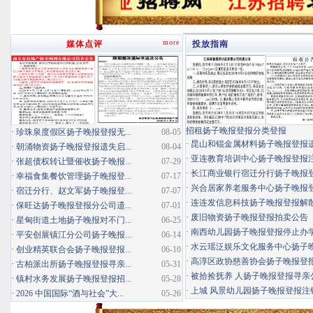
more
媒体点评
投放指南
招租扬子晚报登报分类登报
·
珍珠泉度假区扬子晚报登报无...
08-05
·
昆山和锟金属材料扬子晚报登报
·
朝涌物资扬子晚报登报遗失启...
08-04
·
亚连教育培训中心扬子晚报登报
·
张超债权转让暨催收扬子晚报...
07-29
·
长江商业银行宿迁分行扬子晚报登报
·
幸福食集餐饮管理扬子晚报登...
07-17
·
兴合居家养老服务中心扬子晚报登报
·
宿迁分行、赵文军扬子晚报登...
07-07
·
连连发信息科技扬子晚报登报解
·
保旺达扬子晚报登报分公司遗...
07-01
·
废旧物资扬子晚报登报拍卖公告
·
星甸街道土地扬子晚报对不门...
06-25
·
南西幼儿园扬子晚报登报停止办
·
平安创展镇江分公司扬子晚报...
06-14
·
水云瑶泛娱乐文化服务中心扬子晚报
·
创业精英联合会扬子晚报登报...
06-10
·
高淳区政协慈善协会扬子晚报登
·
古柏派出所扬子晚报登报寻亲...
05-31
·
被拾捡抚养 人扬子晚报登报寻亲
·
镇村水务发展扬子晚报登报招...
05-28
·
上城 风景幼儿园扬子晚报登报注
·
2026 中国国际“酒与社会”大...
05-26