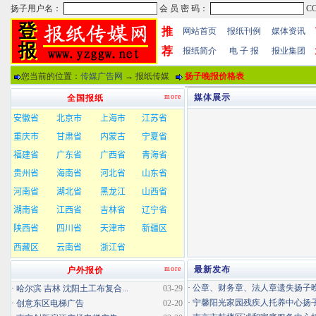
推
网站首页
报纸刊例
媒体资讯
荐
报纸简介
电 子 报
报业集团
您当前的位置：
传媒广告网
→ 报纸传媒
扬子晚报价格表
more
媒体展示
全国报纸
more
最新发布
户外报价
·
公章、财务章、法人章遗失扬子晚报
·
哈尔滨 吉林 沈阳土工布复合...
03-29
·
宁馨阳光家园残疾人托养中心扬子晚
·
创意东区电梯广告
02-20