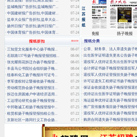
·
南京晨报广告折扣,南京晨报广...
07-24
·
盐城晚报广告折扣,盐城晚报广...
07-24
·
中国建材报广告折扣,中国建材...
07-24
·
盐阜大众报广告折扣,盐阜大众...
07-24
·
扬州日报广告折扣,扬州日报广...
07-24
·
中国体育报广告折扣,中国体育...
07-24
more
报纸分类
报纸折扣
·
公章、财务章、法人章遗失扬子晚报
·
三知堂文化服务中心扬子晚报...
08-07
·
出生医学证明遗失更名公告扬子晚报
·
石鼓路137号扬子晚报登报招租...
08-06
·
退役军人优待证丢失出生医学证明扬
·
张光耀雨花拆迁办扬子晚报登...
08-05
·
会计师证书扬子晚报登报退役军
·
丰县马公书院社会组织扬子晚...
08-04
·
退役军人优待证登报挂失扬子晚报登
·
纽泰科化工扬子晚报许可证号...
07-30
·
许可证遗失工程师证书扬子晚报登报
·
李军债权转让暨催收扬子晚报...
07-29
·
保证金收据遗失扬子晚报登报退役军
·
劳动模范协会扬子晚报登报注...
07-28
·
优待证出生医学证明扬子晚报登报海
·
拆迁住房困难户申请经济适用...
07-25
·
海运提单优待证遗失扬子晚报登报挂
·
工运理论研究会扬子晚报登报...
07-25
·
推广宣传服务项目扬子晚报登报中标
·
中邦敬诚工程扬子晚报登报中...
07-25
·
退役军人优待证挂失扬子晚报登报消
·
租赁权扬子晚报登报拍租公告...
07-22
·
购房合同遗失扬子晚报登报挂失退役
·
京新社区一路同行义工协会扬...
07-17