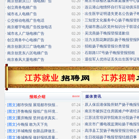
·
南京市鼓楼区诚和家庭服务中心扬子
·
南京创新滨江广场电梯广告
02-20
·
连云港山地情怀自行车运动俱乐部扬
·
创立商务电梯广告
02-20
·
出生医学证明遗失更名公告扬子晚报
·
城市名人电梯广告
02-20
·
三知堂文化服务中心扬子晚报登
·
公交移动电视广告电话
02-20
·
无锡市惠山区党外知识分子联谊会扬
·
南京楼宇电视广告投放电话
02-20
·
吴沈燕扬子晚报登报道歉信
·
城市名人广场电梯广告
02-20
·
活力太阳花舞蹈队扬子晚报登报民办
·
创立商务中心电梯广告
02-20
·
招租扬子晚报登报分类登报
·
南京创新滨江广场电梯广告
02-20
·
石鼓路137号扬子晚报登报招租
·
南京创意东八区电梯广告
02-20
·
退役军人优待证丢失出生医学证明扬
·
南京春风大厦电梯广告
02-20
more
媒体资讯
报纸介绍
·
原人保后港保险所财产扬子晚报登报
·
[图文]
都市快报 展现都市快报...
07-24
·
南京市被拆迁住房困难户申请经济适
·
[图文]
齐鲁晚报 报纸广告环境...
07-24
·
江苏法官培训学院南京分院扬子晚报
·
[图文]
重庆晚报 坚持追求真实...
07-24
·
南京市广播电视监测站扬子晚报登报
·
[图文]
今晚报 敢为天下先
07-24
·
高淳县工贸扬子晚报登报注销公
·
[图文]
羊城晚报 创新品牌做主...
07-24
·
生日祝福扬子晚报登报结婚启事
·
[图文]
春城晚报 做好报纸质量...
07-24