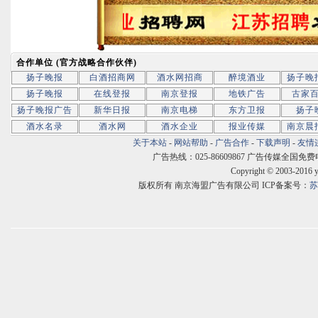
合作单位 (官方战略合作伙伴)
扬子晚报
白酒招商网
酒水网招商
醉境酒业
扬子晚
扬子晚报
在线登报
南京登报
地铁广告
古家
扬子晚报广告
新华日报
南京电梯
东方卫报
扬子
酒水名录
酒水网
酒水企业
报业传媒
南京晨
关于本站
-
网站帮助
-
广告合作
-
下载声明
-
友情
广告热线：025-86609867 广告传媒全国免费电话:400
Copyright © 2003-2016 
版权所有 南京海盟广告有限公司 ICP备案号：
苏