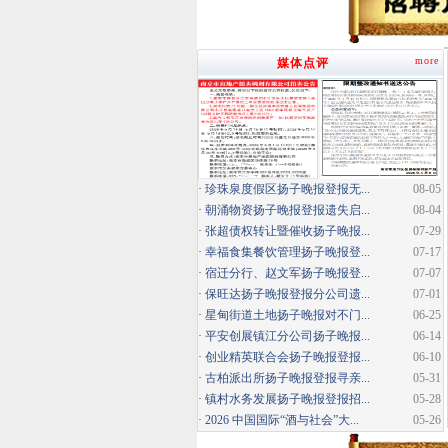
more
媒体点评
·
珍珠泉度假区扬子晚报登报无...
08-05
·
朝涌物资扬子晚报登报遗失启...
08-04
·
张超债权转让暨催收扬子晚报...
07-29
·
幸福食集餐饮管理扬子晚报登...
07-17
·
宿迁分行、赵文军扬子晚报登...
07-07
·
保旺达扬子晚报登报分公司遗...
07-01
·
星甸街道土地扬子晚报对不门...
06-25
·
平安创展镇江分公司扬子晚报...
06-14
·
创业精英联合会扬子晚报登报...
06-10
·
古柏派出所扬子晚报登报寻亲...
05-31
·
镇村水务发展扬子晚报登报招...
05-28
·
2026 中国国际“酒与社会”大...
05-26