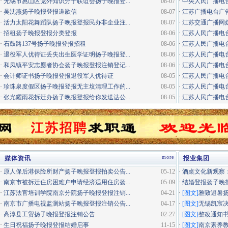
·
无锡市惠山区党外知识分子联谊会扬子晚报登...
08-07
·
中央人民广播电
·
吴沈燕扬子晚报登报道歉信
08-07
·
江苏广播电台广告咨询电
·
活力太阳花舞蹈队扬子晚报登报民办非企业注...
08-07
·
江苏交通广播网
·
招租扬子晚报登报分类登报
08-06
·
江苏人民广播电台
·
石鼓路137号扬子晚报登报招租
08-06
·
江苏人民广播电台
·
退役军人优待证丢失出生医学证明扬子晚报登...
08-06
·
江苏人民广播电台
·
和凤镇平安志愿者协会扬子晚报登报注销登记...
08-06
·
江苏人民广播电台经
·
会计师证书扬子晚报登报退役军人优待证
08-05
·
江苏人民广播电台
·
珍珠泉度假区扬子晚报登报无主坟清理工作的...
08-05
·
江苏人民广播电台居
·
张光耀雨花拆迁办扬子晚报登报给你发送达公...
08-05
·
江苏人民广播电台
more
媒体资讯
报业集团
·
原人保后港保险所财产扬子晚报登报拍卖公告...
05-12
·
酒桌文化新观察：
·
南京市被拆迁住房困难户申请经济适用住房扬...
05-09
·
结婚登报扬子晚
·
江苏法官培训学院南京分院扬子晚报登报注销...
04-21
·
[图文]
雅致避暑
·
南京市广播电视监测站扬子晚报登报注销公告...
04-17
·
[图文]
无锡凯宸决
·
高淳县工贸扬子晚报登报注销公告
02-27
·
[图文]
整改通知
·
生日祝福扬子晚报登报结婚启事
11-15
·
[图文]
南京素养教