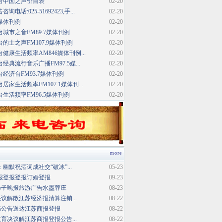
台中国之声价目表
02-20
话:025-51692423,手...
02-20
媒体刊例
02-20
城市之音FM89.7媒体刊例
02-20
的士之声FM107.9媒体刊例
02-20
健康生活频率AM846媒体刊例...
02-20
典流行音乐广播FM97.5媒...
02-20
经济台FM93.7媒体刊例
02-20
家生活频率FM107.1媒体刊...
02-20
生活频率FM96.5媒体刊例
02-20
more
幽默祝酒词成社交“破冰”...
05-23
报登报登报订婚登报
09-23
扬子晚报旅游广告水墨蓉庄
08-23
议解散江苏经济报清算注销...
08-22
书公告送达江苏商报登报
08-22
育决议解江苏商报登报公告...
08-22