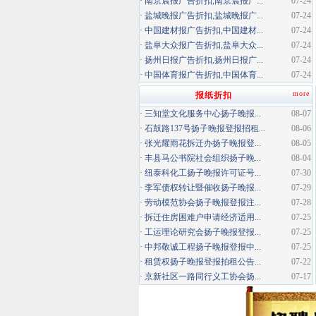
·
南京晨报广告折扣,南京晨报广...
07-24
·
盐城晚报广告折扣,盐城晚报广...
07-24
·
中国建材报广告折扣,中国建材...
07-24
·
盐阜大众报广告折扣,盐阜大众...
07-24
·
扬州日报广告折扣,扬州日报广...
07-24
·
中国体育报广告折扣,中国体育...
07-24
more
报纸折扣
·
三知堂文化服务中心扬子晚报...
08-07
·
石鼓路137号扬子晚报登报招租...
08-06
·
张光耀雨花拆迁办扬子晚报登...
08-05
·
丰县马公书院社会组织扬子晚...
08-04
·
纽泰科化工扬子晚报许可证号...
07-30
·
李军债权转让暨催收扬子晚报...
07-29
·
劳动模范协会扬子晚报登报注...
07-28
·
拆迁住房困难户申请经济适用...
07-25
·
工运理论研究会扬子晚报登报...
07-25
·
中邦敬诚工程扬子晚报登报中...
07-25
·
租赁权扬子晚报登报拍租公告...
07-22
·
京新社区一路同行义工协会扬...
07-17