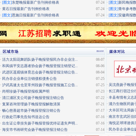
·
[图文]
东楚晚报最新广告刊例价格表
07-24
·
[图文]
新民晚报
·
黄石日报最新广告刊例价格表
07-24
·
[图文]
青年参考
·
[图文]
恩施日报最新广告刊例价格表
07-24
·
[图文]
安徽商报
more
区域市场
媒体对比
·
活力太阳花舞蹈队扬子晚报登报民办非企业注...
08-07
·
和凤镇平安志愿者协会扬子晚报登报注销登记...
08-06
·
武进区遥观镇体育总会扬子晚报登报注销公告...
08-04
·
民办非企业单位注销债权债务公告
07-25
·
吴沈燕扬子晚报
·
沪武高速太仓至常州段扬子晚报登报施工公告...
07-25
·
长江商行宿迁分行
·
尚明珍扬子晚报登报权属声明
07-23
·
丰县有情有义志愿
·
清江浦区支公司扬子晚报登报注销公告
07-22
·
涌力生物医药扬
·
复莱咨询管理扬子晚报登报解散清算
07-21
·
大丰区司法局扬
·
畅心慈善超市扬子晚报登报注销公告
07-17
·
南京市玄武区信鸽
·
行政处罚事先告知书送达公告
07-16
·
海悦足球球迷俱
·
出生证公章挂失扬子晚报登报优待证遗失声明...
07-16
·
民办非企业单位扬
·
海安市书画研究会扬子晚报登报注销公告
07-14