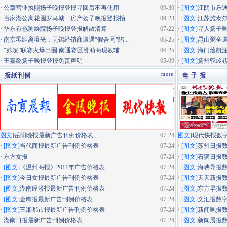
·
公章营业执照扬子晚报登报寻回后不再使用
09-30
·
[图文]
江阴市乐迪
·
百家湖公寓花园罗马城一房产扬子晚报登报拍...
09-23
·
[图文]
江苏施泰尔
·
华东有色测绘院扬子晚报登报解散清算
07-22
·
[图文]
寻人扬子
·
南京零距离曝光：无锡经销商遭遇"假合同"陷...
06-25
·
[图文]
昆山粥全道
·
“苏超”联赛火爆出圈 南通赛区赞助商现教辅...
06-25
·
[图文]
海门蕴凯
·
王嘉懿扬子晚报登报免责声明
05-09
·
[图文]
扬州驼岭
more
报纸刊例
电 子 报
·
[
图文]
岳阳晚报最新广告刊例价格表
07-24
图文]
现代快报数
·
[图文]
当代商报最新广告刊例价格表
07-24
·
[图文]
苏州日报
·
东方女报
07-24
·
[图文]
石狮日报
·
[图文]
《温州商报》2011年广告价格表
07-24
·
[图文]
海峡导报
·
[图文]
今日女报最新广告刊例价格表
07-24
·
[图文]
天天新报
·
[图文]
湖南经济报最新广告刊例价格表
07-24
·
[图文]
东方早报
·
[图文]
金鹰报最新广告刊例价格表
07-24
·
[图文]
文汇报数
·
[图文]
三湘都市报最新广告刊例价格表
07-24
·
[图文]
新闻晚报
·
湖南日报最新广告刊例价格表
07-24
·
[图文]
新闻晨报