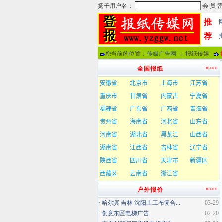
推
荐
您当前的位置：
传媒广告网
→ 报纸传媒
more
全国报纸
more
户外报价
·
哈尔滨 吉林 沈阳土工布复合...
03-29
·
创意东区电梯广告
02-20