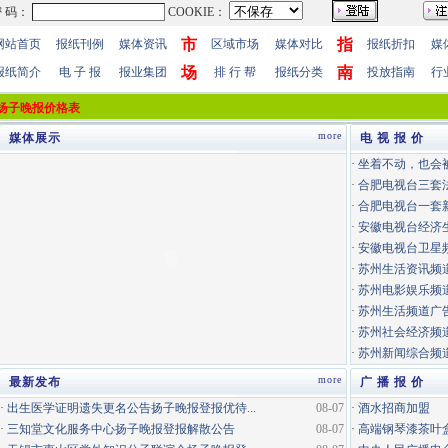
市
指
网站首页
报纸刊例
媒体资讯
区域市场
媒体对比
报纸折扣
媒
场
南
报纸简介
电 子 报
报业集团
排 行 帮
报纸分类
投放指南
行
扬子晚报价格表
more
媒体展示
电 视 报 价
·
坐着不动，也会
·
合肥电视台三套
·
合肥电视台一套
·
安徽电视台经济
·
安徽电视台卫星
·
苏州生活资讯频道
·
苏州电影娱乐频道
·
苏州生活频道广告
·
苏州社会经济频道
·
苏州新闻综合频道
more
最新发布
广 播 报 价
·
出生医学证明遗失更名公告扬子晚报登报优待...
08-07
·
酒水招商加盟
·
三知堂文化服务中心扬子晚报登报解散公告
08-07
·
高端钢琴漆茶叶