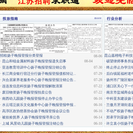
more
投放指南
行业分析
·
招租扬子晚报登报分类登报
昆山嘉栩电子科技
08-06
·
昆山和锟金属材料扬子晚报登报遗失启事
08-04
·
硕望律师事务所
·
亚连教育培训中心扬子晚报登报注销公告
07-30
·
终止停止办学注
·
长江商业银行宿迁分行扬子晚报登报债权转让...
07-29
·
后白镇延福村老年
·
兴合居家养老服务中心扬子晚报登报注销公告...
07-28
·
扬州市广陵区银松
·
连连发信息科技扬子晚报登报解散清算
07-22
·
浦口区关心下一代
·
废旧物资扬子晚报登报拍卖公告
07-22
·
南京市盐城商会
·
南西幼儿园扬子晚报登报停止办学公告
06-16
·
中科亚东建设扬
·
水云瑶泛娱乐文化服务中心扬子晚报登报申报...
06-16
·
兰傲月牙湖街道
·
高淳区政协慈善协会扬子晚报登报会议公告
06-16
·
不动产权扬子晚
·
被拾捡抚养 人扬子晚报登报寻亲公告
06-14
·
郑承宇刘晏扬子
·
上城 风景幼儿园扬子晚报登报注销公告
06-10
·
许立袁小恬扬子