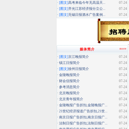
·
[图文]
高考来临今年无高温天...
07-24
·
[图文]
齐光江苏经济报分立公...
07-24
·
[图文]
无锡日报酒水广告案例...
07-24
more
媒体简介
·
[图文]
京江晚报简介
07-24
·
镇江日报简介
07-24
·
[图文]
徐州日报简介
07-24
·
金陵晚报简介
07-24
·
财会信报简介
07-24
·
参考消息简介
07-24
·
北京晚报简介
07-24
·
北京青年报简介
07-24
·
金陵晚报广告折扣,金陵晚报广...
07-24
·
21世纪经济报道广告折扣,21世...
07-24
·
南京日报广告折扣,南京日报广...
07-24
·
法制日报广告折扣,法制日报广...
07-24