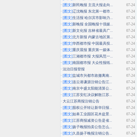
·
[图文]
新民晚报 主流大报走向...
07-24
·
[图文]
辽沈晚报 东北第一都市...
07-24
·
[图文]
生活报 哈尔滨市影响力...
07-24
·
[图文]
新晚报 全国晚报十强媒...
07-24
·
[图文]
新文化报 吉林省最具广...
07-24
·
[图文]
北方新报 内蒙古地区第...
07-24
·
[图文]
华西都市报 中国最具投...
07-24
·
[图文]
重庆晨报 重庆第一媒体...
07-24
·
[图文]
三湘都市报 大报风范一...
07-24
·
[图文]
南国都市报 大众性报纸...
07-24
·
法治日报登报
07-24
·
[图文]
盐城市兴都市政撤离南...
07-24
·
[图文]
连云港谦源注销公告江...
07-24
·
[图文]
南京中盛太阳能清算公...
07-24
·
[图文]
江苏安红决议解散江苏...
07-24
·
大云江苏商报注销公告
07-24
·
[图文]
股权公开转让新华日报...
07-24
·
[图文]
如皋工业园区花木盆景...
07-24
·
[图文]
江苏商报减资公告是省...
07-24
·
[图文]
扬子晚报拍卖公告怎么...
07-24
·
[图文]
久昌扬子晚报注销公告...
07-24