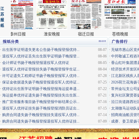
more
报纸分类
广告排行
·
出生医学证明遗失更名公告扬子晚报登报优待...
08-07
·
无锡市惠山区党外
·
退役军人优待证丢失出生医学证明扬子晚报登...
08-06
·
中邦敬诚工程咨询
·
会计师证书扬子晚报登报退役军人优待证
08-05
·
香山红叶集团澧县
·
退役军人优待证登报挂失扬子晚报登报学生证...
08-04
·
经济技术开发区科
·
许可证遗失工程师证书扬子晚报登报军人优待...
07-28
·
江北新区残疾人星
·
保证金收据遗失扬子晚报登报退役军人优待证...
07-25
·
2026荷兰花海
·
优待证出生医学证明扬子晚报登报海运提单遗...
07-22
·
常州金坛支公司
·
海运提单优待证遗失扬子晚报登报挂失出生医...
07-21
·
复兴社区聚贤荟
·
推广宣传服务项目扬子晚报登报中标结果公示...
07-16
·
沿江街道路西社区
·
退役军人优待证挂失扬子晚报登报消防员证出...
07-15
·
太湖微马运动队
·
购房合同遗失扬子晚报登报挂失退役军人优待...
07-14
·
招商南油船员管
·
购房合同遗失扬子晚报登报退役军人优待证挂...
07-09
·
成赛、姜卫星扬子