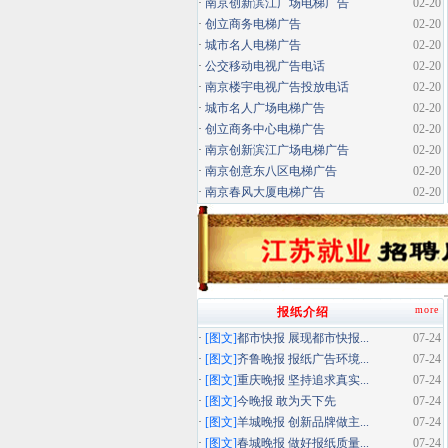
·
南京创新滨江广场电梯广告
02-20
·
创立商务电梯广告
02-20
·
城市名人电梯广告
02-20
·
公交移动电视广告电话
02-20
·
南京楼宇电视广告投放电话
02-20
·
城市名人广场电梯广告
02-20
·
创立商务中心电梯广告
02-20
·
南京创新滨江广场电梯广告
02-20
·
南京创意东八区电梯广告
02-20
·
南京春风大厦电梯广告
02-20
more
报纸介绍
·
[图文]
都市快报 展现都市快报...
07-24
·
[图文]
齐鲁晚报 报纸广告环境...
07-24
·
[图文]
重庆晚报 坚持追求真实...
07-24
·
[图文]
今晚报 敢为天下先
07-24
·
[图文]
羊城晚报 创新品牌做主...
07-24
·
[图文]
春城晚报 做好报纸质量...
07-24