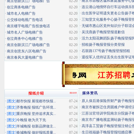
·
南京市鼓楼区诚和家庭服务中心扬子
·
南京创新滨江广场电梯广告
02-20
·
连云港山地情怀自行车运动俱乐部扬
·
创立商务电梯广告
02-20
·
出生医学证明遗失更名公告扬子晚报
·
城市名人电梯广告
02-20
·
三知堂文化服务中心扬子晚报登
·
公交移动电视广告电话
02-20
·
无锡市惠山区党外知识分子联谊会扬
·
南京楼宇电视广告投放电话
02-20
·
吴沈燕扬子晚报登报道歉信
·
城市名人广场电梯广告
02-20
·
活力太阳花舞蹈队扬子晚报登报民办
·
创立商务中心电梯广告
02-20
·
招租扬子晚报登报分类登报
·
南京创新滨江广场电梯广告
02-20
·
石鼓路137号扬子晚报登报招租
·
南京创意东八区电梯广告
02-20
·
退役军人优待证丢失出生医学证明扬
·
南京春风大厦电梯广告
02-20
more
媒体资讯
报纸介绍
·
原人保后港保险所财产扬子晚报登报
·
[图文]
都市快报 展现都市快报...
07-24
·
南京市被拆迁住房困难户申请经济适
·
[图文]
齐鲁晚报 报纸广告环境...
07-24
·
江苏法官培训学院南京分院扬子晚报
·
[图文]
重庆晚报 坚持追求真实...
07-24
·
南京市广播电视监测站扬子晚报登报
·
[图文]
今晚报 敢为天下先
07-24
·
高淳县工贸扬子晚报登报注销公
·
[图文]
羊城晚报 创新品牌做主...
07-24
·
生日祝福扬子晚报登报结婚启事
·
[图文]
春城晚报 做好报纸质量...
07-24