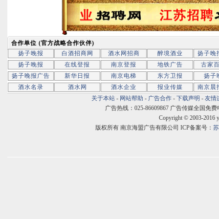
合作单位 (官方战略合作伙伴)
扬子晚报
白酒招商网
酒水网招商
醉境酒业
扬子晚
扬子晚报
在线登报
南京登报
地铁广告
古家
扬子晚报广告
新华日报
南京电梯
东方卫报
扬子
酒水名录
酒水网
酒水企业
报业传媒
南京晨
关于本站
-
网站帮助
-
广告合作
-
下载声明
-
友情
广告热线：025-86609867 广告传媒全国免费电话:400
Copyright © 2003-2016 
版权所有 南京海盟广告有限公司 ICP备案号：
苏