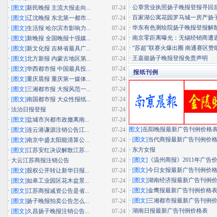
·
公章营业执照扬子晚报登报寻回
·
[图文]
新民晚报 主流大报走向...
07-24
·
百家湖公寓花园罗马城一房产扬子晚
·
[图文]
辽沈晚报 东北第一都市...
07-24
·
华东有色测绘院扬子晚报登报解
·
[图文]
生活报 哈尔滨市影响力...
07-24
·
南京零距离曝光：无锡经销商遭遇"假
·
[图文]
新晚报 全国晚报十强媒...
07-24
·
“苏超”联赛火爆出圈 南通赛区赞助
·
[图文]
新文化报 吉林省最具广...
07-24
·
王嘉懿扬子晚报登报免责声明
·
[图文]
北方新报 内蒙古地区第...
07-24
·
[图文]
华西都市报 中国最具投...
07-24
报纸刊例
·
[图文]
重庆晨报 重庆第一媒体...
07-24
·
[图文]
三湘都市报 大报风范一...
07-24
·
[图文]
南国都市报 大众性报纸...
07-24
·
法治日报登报
07-24
·
[图文]
盐城市兴都市政撤离南...
07-24
图文]
岳阳晚报最新广告刊例价格
·
[图文]
连云港谦源注销公告江...
07-24
·
[图文]
当代商报最新广告刊例价
·
[图文]
南京中盛太阳能清算公...
07-24
·
东方女报
·
[图文]
江苏安红决议解散江苏...
07-24
·
[图文]
《温州商报》2011年广告
·
大云江苏商报注销公告
07-24
·
[图文]
今日女报最新广告刊例价
·
[图文]
股权公开转让新华日报...
07-24
·
[图文]
湖南经济报最新广告刊例
·
[图文]
如皋工业园区花木盆景...
07-24
·
[图文]
金鹰报最新广告刊例价格
·
[图文]
江苏商报减资公告是省...
07-24
·
[图文]
三湘都市报最新广告刊例
·
[图文]
扬子晚报拍卖公告怎么...
07-24
·
湖南日报最新广告刊例价格表
·
[图文]
久昌扬子晚报注销公告...
07-24