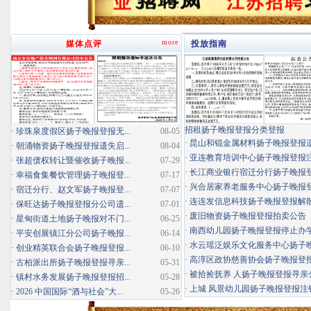
more
媒体点评
投放指南
招租扬子晚报登报分类登报
·
珍珠泉度假区扬子晚报登报无...
08-05
·
昆山和锟金属材料扬子晚报登报
·
朝涌物资扬子晚报登报遗失启...
08-04
·
亚连教育培训中心扬子晚报登报
·
张超债权转让暨催收扬子晚报...
07-29
·
长江商业银行宿迁分行扬子晚报登报
·
幸福食集餐饮管理扬子晚报登...
07-17
·
兴合居家养老服务中心扬子晚报登报
·
宿迁分行、赵文军扬子晚报登...
07-07
·
连连发信息科技扬子晚报登报解
·
保旺达扬子晚报登报分公司遗...
07-01
·
废旧物资扬子晚报登报拍卖公告
·
星甸街道土地扬子晚报对不门...
06-25
·
南西幼儿园扬子晚报登报停止办
·
平安创展镇江分公司扬子晚报...
06-14
·
水云瑶泛娱乐文化服务中心扬子晚报
·
创业精英联合会扬子晚报登报...
06-10
·
高淳区政协慈善协会扬子晚报登
·
古柏派出所扬子晚报登报寻亲...
05-31
·
被拾捡抚养 人扬子晚报登报寻亲
·
镇村水务发展扬子晚报登报招...
05-28
·
上城 风景幼儿园扬子晚报登报注
·
2026 中国国际“酒与社会”大...
05-26