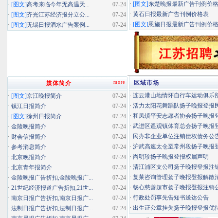
·
[图文]
东楚晚报最新广告刊例价
·
[图文]
高考来临今年无高温天...
07-24
·
黄石日报最新广告刊例价格表
·
[图文]
齐光江苏经济报分立公...
07-24
·
[图文]
恩施日报最新广告刊例价
·
[图文]
无锡日报酒水广告案例...
07-24
more
区域市场
媒体简介
·
连云港山地情怀自行车运动俱乐部扬
·
[图文]
京江晚报简介
07-24
·
活力太阳花舞蹈队扬子晚报登报民办
·
镇江日报简介
07-24
·
和凤镇平安志愿者协会扬子晚报登报
·
[图文]
徐州日报简介
07-24
·
武进区遥观镇体育总会扬子晚报登报
·
金陵晚报简介
07-24
·
民办非企业单位注销债权债务公
·
财会信报简介
07-24
·
沪武高速太仓至常州段扬子晚报登报
·
参考消息简介
07-24
·
尚明珍扬子晚报登报权属声明
·
北京晚报简介
07-24
·
清江浦区支公司扬子晚报登报注
·
北京青年报简介
07-24
·
复莱咨询管理扬子晚报登报解散
·
金陵晚报广告折扣,金陵晚报广...
07-24
·
畅心慈善超市扬子晚报登报注销
·
21世纪经济报道广告折扣,21世...
07-24
·
行政处罚事先告知书送达公告
·
南京日报广告折扣,南京日报广...
07-24
·
出生证公章挂失扬子晚报登报优待证
·
法制日报广告折扣,法制日报广...
07-24