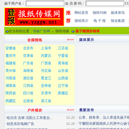
推
网站首页
报纸刊例
媒体资讯
荐
报纸简介
电 子 报
报业集团
您当前的位置：
传媒广告网
→ 报纸传媒
扬子晚报价格表
more
媒体展示
全国报纸
more
最新发布
户外报价
·
公章、财务章、法人章遗失扬子晚报
·
哈尔滨 吉林 沈阳土工布复合...
03-29
·
宁馨阳光家园残疾人托养中心扬子晚
·
创意东区电梯广告
02-20