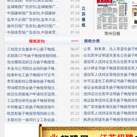
·
南京晨报广告折扣,南京晨报广...
07-24
·
盐城晚报广告折扣,盐城晚报广...
07-24
·
中国建材报广告折扣,中国建材...
07-24
·
盐阜大众报广告折扣,盐阜大众...
07-24
·
扬州日报广告折扣,扬州日报广...
07-24
·
中国体育报广告折扣,中国体育...
07-24
more
报纸分类
报纸折扣
·
公章、财务章、法人章遗失扬子晚报
·
三知堂文化服务中心扬子晚报...
08-07
·
出生医学证明遗失更名公告扬子晚报
·
石鼓路137号扬子晚报登报招租...
08-06
·
退役军人优待证丢失出生医学证明扬
·
张光耀雨花拆迁办扬子晚报登...
08-05
·
会计师证书扬子晚报登报退役军
·
丰县马公书院社会组织扬子晚...
08-04
·
退役军人优待证登报挂失扬子晚报登
·
纽泰科化工扬子晚报许可证号...
07-30
·
许可证遗失工程师证书扬子晚报登报
·
李军债权转让暨催收扬子晚报...
07-29
·
保证金收据遗失扬子晚报登报退役军
·
劳动模范协会扬子晚报登报注...
07-28
·
优待证出生医学证明扬子晚报登报海
·
拆迁住房困难户申请经济适用...
07-25
·
海运提单优待证遗失扬子晚报登报挂
·
工运理论研究会扬子晚报登报...
07-25
·
推广宣传服务项目扬子晚报登报中标
·
中邦敬诚工程扬子晚报登报中...
07-25
·
退役军人优待证挂失扬子晚报登报消
·
租赁权扬子晚报登报拍租公告...
07-22
·
购房合同遗失扬子晚报登报挂失退役
·
京新社区一路同行义工协会扬...
07-17