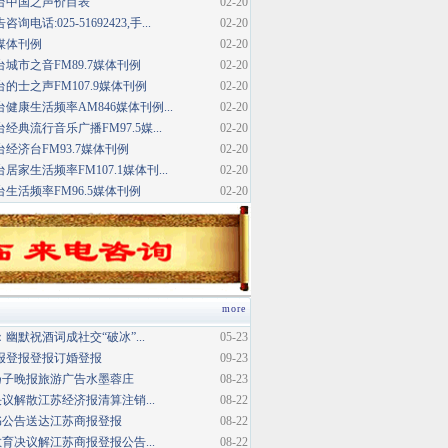
台中国之声价目表
02-20
话:025-51692423,手...
02-20
媒体刊例
02-20
城市之音FM89.7媒体刊例
02-20
的士之声FM107.9媒体刊例
02-20
健康生活频率AM846媒体刊例...
02-20
典流行音乐广播FM97.5媒...
02-20
经济台FM93.7媒体刊例
02-20
家生活频率FM107.1媒体刊...
02-20
生活频率FM96.5媒体刊例
02-20
more
幽默祝酒词成社交“破冰”...
05-23
报登报登报订婚登报
09-23
扬子晚报旅游广告水墨蓉庄
08-23
议解散江苏经济报清算注销...
08-22
书公告送达江苏商报登报
08-22
育决议解江苏商报登报公告...
08-22