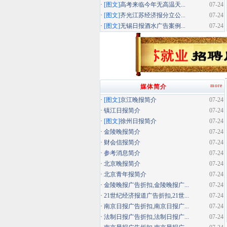
·
[图文]
高考来临今年无高温天...
07-24
·
[图文]
齐光江苏经济报分立公...
07-24
·
[图文]
无锡日报酒水广告案例...
07-24
more
媒体简介
·
[图文]
京江晚报简介
07-24
·
镇江日报简介
07-24
·
[图文]
徐州日报简介
07-24
·
金陵晚报简介
07-24
·
财会信报简介
07-24
·
参考消息简介
07-24
·
北京晚报简介
07-24
·
北京青年报简介
07-24
·
金陵晚报广告折扣,金陵晚报广...
07-24
·
21世纪经济报道广告折扣,21世...
07-24
·
南京日报广告折扣,南京日报广...
07-24
·
法制日报广告折扣,法制日报广...
07-24