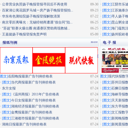
·
公章营业执照扬子晚报登报寻回后不再使用
09-30
·
[图文]
江阴市乐迪
·
百家湖公寓花园罗马城一房产扬子晚报登报拍...
09-23
·
[图文]
江苏施泰尔
·
华东有色测绘院扬子晚报登报解散清算
07-22
·
[图文]
寻人扬子
·
南京零距离曝光：无锡经销商遭遇"假合同"陷...
06-25
·
[图文]
昆山粥全道
·
“苏超”联赛火爆出圈 南通赛区赞助商现教辅...
06-25
·
[图文]
海门蕴凯
·
王嘉懿扬子晚报登报免责声明
05-09
·
[图文]
扬州驼岭
more
报纸刊例
电 子 报
·
[
图文]
岳阳晚报最新广告刊例价格表
07-24
图文]
现代快报数
·
[图文]
当代商报最新广告刊例价格表
07-24
·
[图文]
苏州日报
·
东方女报
07-24
·
[图文]
石狮日报
·
[图文]
《温州商报》2011年广告价格表
07-24
·
[图文]
海峡导报
·
[图文]
今日女报最新广告刊例价格表
07-24
·
[图文]
天天新报
·
[图文]
湖南经济报最新广告刊例价格表
07-24
·
[图文]
东方早报
·
[图文]
金鹰报最新广告刊例价格表
07-24
·
[图文]
文汇报数
·
[图文]
三湘都市报最新广告刊例价格表
07-24
·
[图文]
新闻晚报
·
湖南日报最新广告刊例价格表
07-24
·
[图文]
新闻晨报