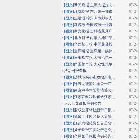
·
[图文]
新民晚报 主流大报走向...
07-24
·
[图文]
辽沈晚报 东北第一都市...
07-24
·
[图文]
生活报 哈尔滨市影响力...
07-24
·
[图文]
新晚报 全国晚报十强媒...
07-24
·
[图文]
新文化报 吉林省最具广...
07-24
·
[图文]
北方新报 内蒙古地区第...
07-24
·
[图文]
华西都市报 中国最具投...
07-24
·
[图文]
重庆晨报 重庆第一媒体...
07-24
·
[图文]
三湘都市报 大报风范一...
07-24
·
[图文]
南国都市报 大众性报纸...
07-24
·
法治日报登报
07-24
·
[图文]
盐城市兴都市政撤离南...
07-24
·
[图文]
连云港谦源注销公告江...
07-24
·
[图文]
南京中盛太阳能清算公...
07-24
·
[图文]
江苏安红决议解散江苏...
07-24
·
大云江苏商报注销公告
07-24
·
[图文]
股权公开转让新华日报...
07-24
·
[图文]
如皋工业园区花木盆景...
07-24
·
[图文]
江苏商报减资公告是省...
07-24
·
[图文]
扬子晚报拍卖公告怎么...
07-24
·
[图文]
久昌扬子晚报注销公告...
07-24