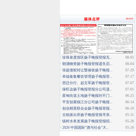
more
媒体点评
·
珍珠泉度假区扬子晚报登报无...
08-05
·
朝涌物资扬子晚报登报遗失启...
08-04
·
张超债权转让暨催收扬子晚报...
07-29
·
幸福食集餐饮管理扬子晚报登...
07-17
·
宿迁分行、赵文军扬子晚报登...
07-07
·
保旺达扬子晚报登报分公司遗...
07-01
·
星甸街道土地扬子晚报对不门...
06-25
·
平安创展镇江分公司扬子晚报...
06-14
·
创业精英联合会扬子晚报登报...
06-10
·
古柏派出所扬子晚报登报寻亲...
05-31
·
镇村水务发展扬子晚报登报招...
05-28
·
2026 中国国际“酒与社会”大...
05-26