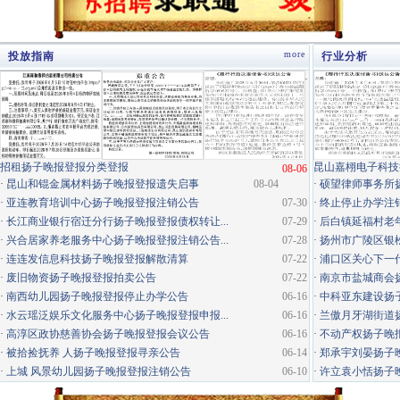
more
投放指南
行业分析
·
招租扬子晚报登报分类登报
昆山嘉栩电子科技
08-06
·
昆山和锟金属材料扬子晚报登报遗失启事
08-04
·
硕望律师事务所
·
亚连教育培训中心扬子晚报登报注销公告
07-30
·
终止停止办学注
·
长江商业银行宿迁分行扬子晚报登报债权转让...
07-29
·
后白镇延福村老年
·
兴合居家养老服务中心扬子晚报登报注销公告...
07-28
·
扬州市广陵区银松
·
连连发信息科技扬子晚报登报解散清算
07-22
·
浦口区关心下一代
·
废旧物资扬子晚报登报拍卖公告
07-22
·
南京市盐城商会
·
南西幼儿园扬子晚报登报停止办学公告
06-16
·
中科亚东建设扬
·
水云瑶泛娱乐文化服务中心扬子晚报登报申报...
06-16
·
兰傲月牙湖街道
·
高淳区政协慈善协会扬子晚报登报会议公告
06-16
·
不动产权扬子晚
·
被拾捡抚养 人扬子晚报登报寻亲公告
06-14
·
郑承宇刘晏扬子
·
上城 风景幼儿园扬子晚报登报注销公告
06-10
·
许立袁小恬扬子