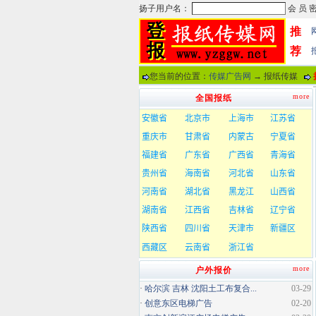
推
荐
您当前的位置：
传媒广告网
→ 报纸传媒
more
全国报纸
more
户外报价
·
哈尔滨 吉林 沈阳土工布复合...
03-29
·
创意东区电梯广告
02-20