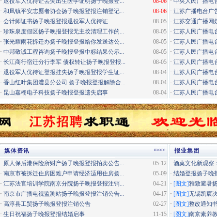
·
退役军人优待证丢失出生医学证明扬子晚报登...
08-06
·
中央人民广播电
·
和凤镇平安志愿者协会扬子晚报登报注销登记...
08-06
·
江苏广播电台广告咨询电
·
会计师证书扬子晚报登报退役军人优待证
08-05
·
江苏交通广播网
·
珍珠泉度假区扬子晚报登报无主坟清理工作的...
08-05
·
江苏人民广播电台
·
张光耀雨花拆迁办扬子晚报登报给你发送达公...
08-05
·
江苏人民广播电台
·
中邦敬诚工程咨询扬子晚报登报中标结果公示...
08-05
·
江苏人民广播电台
·
长江商行宿迁分行李军 债权转让扬子晚报登报...
08-05
·
江苏人民广播电台经
·
退役军人优待证登报挂失扬子晚报登报学生证...
08-04
·
江苏人民广播电台
·
香山红叶集团澧县分公司 扬子晚报登报解除合...
08-04
·
江苏人民广播电台居
·
昆山嘉栩电子科技扬子晚报登报遗失启事
08-04
·
江苏人民广播电台
more
媒体资讯
报业集团
·
原人保后港保险所财产扬子晚报登报拍卖公告...
05-12
·
酒桌文化新观察：
·
南京市被拆迁住房困难户申请经济适用住房扬...
05-09
·
结婚登报扬子晚
·
江苏法官培训学院南京分院扬子晚报登报注销...
04-21
·
[图文]
雅致避暑
·
南京市广播电视监测站扬子晚报登报注销公告...
04-17
·
[图文]
无锡凯宸决
·
高淳县工贸扬子晚报登报注销公告
02-27
·
[图文]
整改通知
·
生日祝福扬子晚报登报结婚启事
11-15
·
[图文]
南京素养教