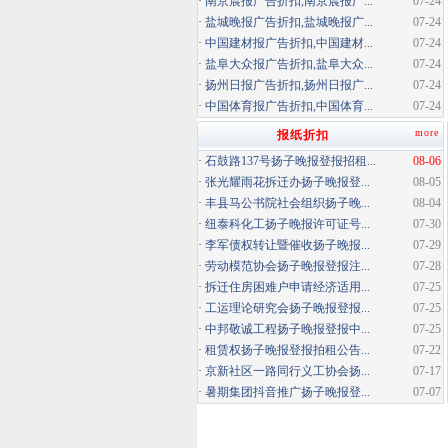
·
南京晨报广告折扣,南京晨报广...
07-24
·
盐城晚报广告折扣,盐城晚报广...
07-24
·
中国建材报广告折扣,中国建材...
07-24
·
盐阜大众报广告折扣,盐阜大众...
07-24
·
扬州日报广告折扣,扬州日报广...
07-24
·
中国体育报广告折扣,中国体育...
07-24
more
报纸折扣
·
石鼓路137号扬子晚报登报招租...
08-06
·
张光耀雨花拆迁办扬子晚报登...
08-05
·
丰县马公书院社会组织扬子晚...
08-04
·
纽泰科化工扬子晚报许可证号...
07-30
·
李军债权转让暨催收扬子晚报...
07-29
·
劳动模范协会扬子晚报登报注...
07-28
·
拆迁住房困难户申请经济适用...
07-25
·
工运理论研究会扬子晚报登报...
07-25
·
中邦敬诚工程扬子晚报登报中...
07-25
·
租赁权扬子晚报登报拍租公告...
07-22
·
京新社区一路同行义工协会扬...
07-17
·
暑期集团抖音推广扬子晚报登...
07-07