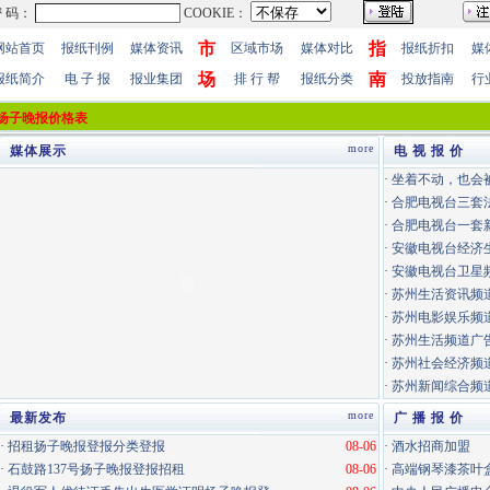
市
指
网站首页
报纸刊例
媒体资讯
区域市场
媒体对比
报纸折扣
媒
场
南
报纸简介
电 子 报
报业集团
排 行 帮
报纸分类
投放指南
行
扬子晚报价格表
more
媒体展示
电 视 报 价
·
坐着不动，也会
·
合肥电视台三套
·
合肥电视台一套
·
安徽电视台经济
·
安徽电视台卫星
·
苏州生活资讯频道
·
苏州电影娱乐频道
·
苏州生活频道广告
·
苏州社会经济频道
·
苏州新闻综合频道
more
最新发布
广 播 报 价
·
招租扬子晚报登报分类登报
08-06
·
酒水招商加盟
·
石鼓路137号扬子晚报登报招租
08-06
·
高端钢琴漆茶叶