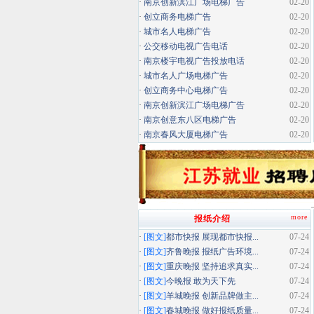
·
南京创新滨江广场电梯广告
02-20
·
创立商务电梯广告
02-20
·
城市名人电梯广告
02-20
·
公交移动电视广告电话
02-20
·
南京楼宇电视广告投放电话
02-20
·
城市名人广场电梯广告
02-20
·
创立商务中心电梯广告
02-20
·
南京创新滨江广场电梯广告
02-20
·
南京创意东八区电梯广告
02-20
·
南京春风大厦电梯广告
02-20
more
报纸介绍
·
[图文]
都市快报 展现都市快报...
07-24
·
[图文]
齐鲁晚报 报纸广告环境...
07-24
·
[图文]
重庆晚报 坚持追求真实...
07-24
·
[图文]
今晚报 敢为天下先
07-24
·
[图文]
羊城晚报 创新品牌做主...
07-24
·
[图文]
春城晚报 做好报纸质量...
07-24