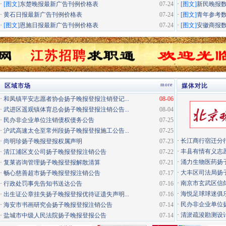
·
[图文]
东楚晚报最新广告刊例价格表
07-24
·
[图文]
新民晚报
·
黄石日报最新广告刊例价格表
07-24
·
[图文]
青年参考
·
[图文]
恩施日报最新广告刊例价格表
07-24
·
[图文]
安徽商报
more
区域市场
媒体对比
·
和凤镇平安志愿者协会扬子晚报登报注销登记...
08-06
·
武进区遥观镇体育总会扬子晚报登报注销公告...
08-04
·
民办非企业单位注销债权债务公告
07-25
·
沪武高速太仓至常州段扬子晚报登报施工公告...
07-25
·
长江商行宿迁分行
·
尚明珍扬子晚报登报权属声明
07-23
·
丰县有情有义志愿
·
清江浦区支公司扬子晚报登报注销公告
07-22
·
涌力生物医药扬
·
复莱咨询管理扬子晚报登报解散清算
07-21
·
大丰区司法局扬
·
畅心慈善超市扬子晚报登报注销公告
07-17
·
南京市玄武区信鸽
·
行政处罚事先告知书送达公告
07-16
·
海悦足球球迷俱
·
出生证公章挂失扬子晚报登报优待证遗失声明...
07-16
·
民办非企业单位扬
·
海安市书画研究会扬子晚报登报注销公告
07-14
·
清淤疏浚勘测设计
·
盐城市中级人民法院扬子晚报登报公告
07-14