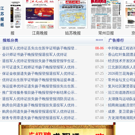
more
报纸分类
广告排行
·
退役军人优待证丢失出生医学证明扬子晚报登...
08-06
·
中邦敬诚工程咨询
·
会计师证书扬子晚报登报退役军人优待证
08-05
·
香山红叶集团澧县
·
退役军人优待证登报挂失扬子晚报登报学生证...
08-04
·
经济技术开发区科
·
许可证遗失工程师证书扬子晚报登报军人优待...
07-28
·
江北新区残疾人星
·
保证金收据遗失扬子晚报登报退役军人优待证...
07-25
·
2026荷兰花海
·
优待证出生医学证明扬子晚报登报海运提单遗...
07-22
·
常州金坛支公司
·
海运提单优待证遗失扬子晚报登报挂失出生医...
07-21
·
复兴社区聚贤荟
·
推广宣传服务项目扬子晚报登报中标结果公示...
07-16
·
沿江街道路西社区
·
退役军人优待证挂失扬子晚报登报消防员证出...
07-15
·
太湖微马运动队
·
购房合同遗失扬子晚报登报挂失退役军人优待...
07-14
·
招商南油船员管
·
购房合同遗失扬子晚报登报退役军人优待证挂...
07-09
·
成赛、姜卫星扬子
·
财务专用章遗失扬子晚报登报退役军人优待证...
07-08
·
方龙湖湾南湖苑外