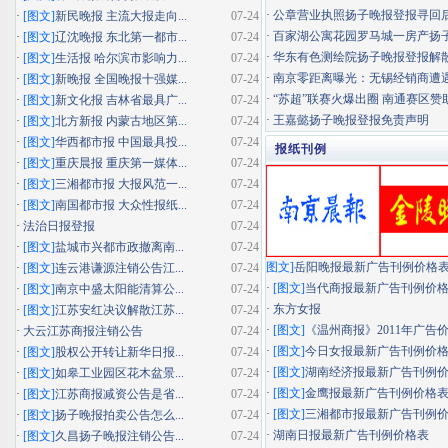
·
公章营业执照扬子晚报登报寻回
·
[图文]
新民晚报 主流大报走向...
07-24
·
百家湖公寓花园罗马城一房产扬子晚
·
[图文]
辽沈晚报 东北第一都市...
07-24
·
华东有色测绘院扬子晚报登报解
·
[图文]
生活报 哈尔滨市影响力...
07-24
·
南京零距离曝光：无锡经销商遭遇"假
·
[图文]
新晚报 全国晚报十强媒...
07-24
·
“苏超”联赛火爆出圈 南通赛区赞助
·
[图文]
新文化报 吉林省最具广...
07-24
·
王嘉懿扬子晚报登报免责声明
·
[图文]
北方新报 内蒙古地区第...
07-24
·
[图文]
华西都市报 中国最具投...
07-24
报纸刊例
·
[图文]
重庆晨报 重庆第一媒体...
07-24
·
[图文]
三湘都市报 大报风范一...
07-24
·
[图文]
南国都市报 大众性报纸...
07-24
·
法治日报登报
07-24
·
[图文]
盐城市兴都市政撤离南...
07-24
图文]
岳阳晚报最新广告刊例价格
·
[图文]
连云港谦源注销公告江...
07-24
·
[图文]
当代商报最新广告刊例价
·
[图文]
南京中盛太阳能清算公...
07-24
·
东方女报
·
[图文]
江苏安红决议解散江苏...
07-24
·
[图文]
《温州商报》2011年广告
·
大云江苏商报注销公告
07-24
·
[图文]
今日女报最新广告刊例价
·
[图文]
股权公开转让新华日报...
07-24
·
[图文]
湖南经济报最新广告刊例
·
[图文]
如皋工业园区花木盆景...
07-24
·
[图文]
金鹰报最新广告刊例价格
·
[图文]
江苏商报减资公告是省...
07-24
·
[图文]
三湘都市报最新广告刊例
·
[图文]
扬子晚报拍卖公告怎么...
07-24
·
湖南日报最新广告刊例价格表
·
[图文]
久昌扬子晚报注销公告...
07-24