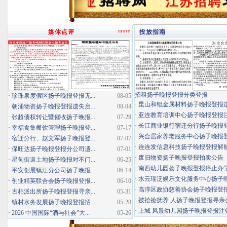
more
媒体点评
投放指南
招租扬子晚报登报分类登报
·
珍珠泉度假区扬子晚报登报无...
08-05
·
昆山和锟金属材料扬子晚报登报
·
朝涌物资扬子晚报登报遗失启...
08-04
·
亚连教育培训中心扬子晚报登报
·
张超债权转让暨催收扬子晚报...
07-29
·
长江商业银行宿迁分行扬子晚报登报
·
幸福食集餐饮管理扬子晚报登...
07-17
·
兴合居家养老服务中心扬子晚报登报
·
宿迁分行、赵文军扬子晚报登...
07-07
·
连连发信息科技扬子晚报登报解
·
保旺达扬子晚报登报分公司遗...
07-01
·
废旧物资扬子晚报登报拍卖公告
·
星甸街道土地扬子晚报对不门...
06-25
·
南西幼儿园扬子晚报登报停止办
·
平安创展镇江分公司扬子晚报...
06-14
·
水云瑶泛娱乐文化服务中心扬子晚报
·
创业精英联合会扬子晚报登报...
06-10
·
高淳区政协慈善协会扬子晚报登
·
古柏派出所扬子晚报登报寻亲...
05-31
·
被拾捡抚养 人扬子晚报登报寻亲
·
镇村水务发展扬子晚报登报招...
05-28
·
上城 风景幼儿园扬子晚报登报注
·
2026 中国国际“酒与社会”大...
05-26