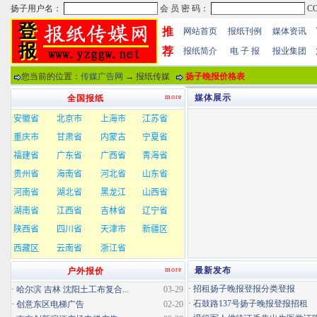
推
网站首页
报纸刊例
媒体资讯
荐
报纸简介
电 子 报
报业集团
您当前的位置：
传媒广告网
→ 报纸传媒
扬子晚报价格表
more
媒体展示
全国报纸
more
最新发布
户外报价
·
招租扬子晚报登报分类登报
·
哈尔滨 吉林 沈阳土工布复合...
03-29
·
石鼓路137号扬子晚报登报招租
·
创意东区电梯广告
02-20