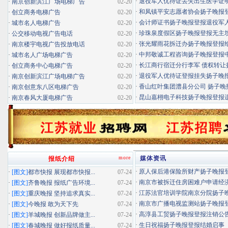
·
退役军人优待证丢失出生医学证明扬
·
南京创新滨江广场电梯广告
02-20
·
和凤镇平安志愿者协会扬子晚报登报
·
创立商务电梯广告
02-20
·
会计师证书扬子晚报登报退役军
·
城市名人电梯广告
02-20
·
珍珠泉度假区扬子晚报登报无主坟清
·
公交移动电视广告电话
02-20
·
张光耀雨花拆迁办扬子晚报登报给你
·
南京楼宇电视广告投放电话
02-20
·
中邦敬诚工程咨询扬子晚报登报中标
·
城市名人广场电梯广告
02-20
·
长江商行宿迁分行李军 债权转让扬
·
创立商务中心电梯广告
02-20
·
退役军人优待证登报挂失扬子晚报登
·
南京创新滨江广场电梯广告
02-20
·
香山红叶集团澧县分公司 扬子晚报
·
南京创意东八区电梯广告
02-20
·
昆山嘉栩电子科技扬子晚报登报
·
南京春风大厦电梯广告
02-20
more
媒体资讯
报纸介绍
·
原人保后港保险所财产扬子晚报登报
·
[图文]
都市快报 展现都市快报...
07-24
·
南京市被拆迁住房困难户申请经济适
·
[图文]
齐鲁晚报 报纸广告环境...
07-24
·
江苏法官培训学院南京分院扬子晚报
·
[图文]
重庆晚报 坚持追求真实...
07-24
·
南京市广播电视监测站扬子晚报登报
·
[图文]
今晚报 敢为天下先
07-24
·
高淳县工贸扬子晚报登报注销公
·
[图文]
羊城晚报 创新品牌做主...
07-24
·
生日祝福扬子晚报登报结婚启事
·
[图文]
春城晚报 做好报纸质量...
07-24