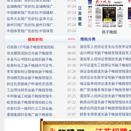
·
南京晨报广告折扣,南京晨报广...
07-24
·
盐城晚报广告折扣,盐城晚报广...
07-24
·
中国建材报广告折扣,中国建材...
07-24
·
盐阜大众报广告折扣,盐阜大众...
07-24
·
扬州日报广告折扣,扬州日报广...
07-24
·
中国体育报广告折扣,中国体育...
07-24
more
报纸分类
报纸折扣
·
退役军人优待证丢失出生医学证明扬
·
石鼓路137号扬子晚报登报招租...
08-06
·
会计师证书扬子晚报登报退役军
·
张光耀雨花拆迁办扬子晚报登...
08-05
·
退役军人优待证登报挂失扬子晚报登
·
丰县马公书院社会组织扬子晚...
08-04
·
许可证遗失工程师证书扬子晚报登报
·
纽泰科化工扬子晚报许可证号...
07-30
·
保证金收据遗失扬子晚报登报退役军
·
李军债权转让暨催收扬子晚报...
07-29
·
优待证出生医学证明扬子晚报登报海
·
劳动模范协会扬子晚报登报注...
07-28
·
海运提单优待证遗失扬子晚报登报挂
·
拆迁住房困难户申请经济适用...
07-25
·
推广宣传服务项目扬子晚报登报中标
·
工运理论研究会扬子晚报登报...
07-25
·
退役军人优待证挂失扬子晚报登报消
·
中邦敬诚工程扬子晚报登报中...
07-25
·
购房合同遗失扬子晚报登报挂失退役
·
租赁权扬子晚报登报拍租公告...
07-22
·
购房合同遗失扬子晚报登报退役军人
·
京新社区一路同行义工协会扬...
07-17
·
财务专用章遗失扬子晚报登报退役军
·
暑期集团抖音推广扬子晚报登...
07-07