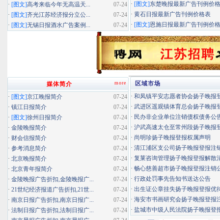
·
[图文]
东楚晚报最新广告刊例价
·
[图文]
高考来临今年无高温天...
07-24
·
黄石日报最新广告刊例价格表
·
[图文]
齐光江苏经济报分立公...
07-24
·
[图文]
恩施日报最新广告刊例价
·
[图文]
无锡日报酒水广告案例...
07-24
more
区域市场
媒体简介
·
和凤镇平安志愿者协会扬子晚报登报
·
[图文]
京江晚报简介
07-24
·
武进区遥观镇体育总会扬子晚报登报
·
镇江日报简介
07-24
·
民办非企业单位注销债权债务公
·
[图文]
徐州日报简介
07-24
·
沪武高速太仓至常州段扬子晚报登报
·
金陵晚报简介
07-24
·
尚明珍扬子晚报登报权属声明
·
财会信报简介
07-24
·
清江浦区支公司扬子晚报登报注
·
参考消息简介
07-24
·
复莱咨询管理扬子晚报登报解散
·
北京晚报简介
07-24
·
畅心慈善超市扬子晚报登报注销
·
北京青年报简介
07-24
·
行政处罚事先告知书送达公告
·
金陵晚报广告折扣,金陵晚报广...
07-24
·
出生证公章挂失扬子晚报登报优待证
·
21世纪经济报道广告折扣,21世...
07-24
·
海安市书画研究会扬子晚报登报
·
南京日报广告折扣,南京日报广...
07-24
·
盐城市中级人民法院扬子晚报登
·
法制日报广告折扣,法制日报广...
07-24