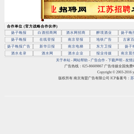
合作单位 (官方战略合作伙伴)
扬子晚报
白酒招商网
酒水网招商
醉境酒业
扬子晚
扬子晚报
在线登报
南京登报
地铁广告
古家
扬子晚报广告
新华日报
南京电梯
东方卫报
扬子
酒水名录
酒水网
酒水企业
报业传媒
南京晨
关于本站
-
网站帮助
-
广告合作
-
下载声明
-
友情
广告热线：025-86609867 广告传媒全国免费电话:400
Copyright © 2003-2016 
版权所有 南京海盟广告有限公司 ICP备案号：
苏