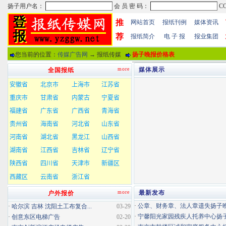
推
网站首页
报纸刊例
媒体资讯
荐
报纸简介
电 子 报
报业集团
您当前的位置：
传媒广告网
→ 报纸传媒
扬子晚报价格表
more
媒体展示
全国报纸
more
最新发布
户外报价
·
公章、财务章、法人章遗失扬子晚报
·
哈尔滨 吉林 沈阳土工布复合...
03-29
·
宁馨阳光家园残疾人托养中心扬子晚
·
创意东区电梯广告
02-20