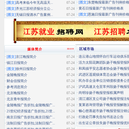
·
[图文]
东楚晚报最新广告刊例价
·
[图文]
高考来临今年无高温天...
07-24
·
黄石日报最新广告刊例价格表
·
[图文]
齐光江苏经济报分立公...
07-24
·
[图文]
恩施日报最新广告刊例价
·
[图文]
无锡日报酒水广告案例...
07-24
more
区域市场
媒体简介
·
连云港山地情怀自行车运动俱乐部扬
·
[图文]
京江晚报简介
07-24
·
活力太阳花舞蹈队扬子晚报登报民办
·
镇江日报简介
07-24
·
和凤镇平安志愿者协会扬子晚报登报
·
[图文]
徐州日报简介
07-24
·
武进区遥观镇体育总会扬子晚报登报
·
金陵晚报简介
07-24
·
民办非企业单位注销债权债务公
·
财会信报简介
07-24
·
沪武高速太仓至常州段扬子晚报登报
·
参考消息简介
07-24
·
尚明珍扬子晚报登报权属声明
·
北京晚报简介
07-24
·
清江浦区支公司扬子晚报登报注
·
北京青年报简介
07-24
·
复莱咨询管理扬子晚报登报解散
·
金陵晚报广告折扣,金陵晚报广...
07-24
·
畅心慈善超市扬子晚报登报注销
·
21世纪经济报道广告折扣,21世...
07-24
·
行政处罚事先告知书送达公告
·
南京日报广告折扣,南京日报广...
07-24
·
出生证公章挂失扬子晚报登报优待证
·
法制日报广告折扣,法制日报广...
07-24