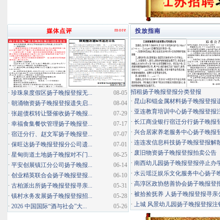
more
媒体点评
投放指南
招租扬子晚报登报分类登报
·
珍珠泉度假区扬子晚报登报无...
08-05
·
昆山和锟金属材料扬子晚报登报
·
朝涌物资扬子晚报登报遗失启...
08-04
·
亚连教育培训中心扬子晚报登报
·
张超债权转让暨催收扬子晚报...
07-29
·
长江商业银行宿迁分行扬子晚报登报
·
幸福食集餐饮管理扬子晚报登...
07-17
·
兴合居家养老服务中心扬子晚报登报
·
宿迁分行、赵文军扬子晚报登...
07-07
·
连连发信息科技扬子晚报登报解
·
保旺达扬子晚报登报分公司遗...
07-01
·
废旧物资扬子晚报登报拍卖公告
·
星甸街道土地扬子晚报对不门...
06-25
·
南西幼儿园扬子晚报登报停止办
·
平安创展镇江分公司扬子晚报...
06-14
·
水云瑶泛娱乐文化服务中心扬子晚报
·
创业精英联合会扬子晚报登报...
06-10
·
高淳区政协慈善协会扬子晚报登
·
古柏派出所扬子晚报登报寻亲...
05-31
·
被拾捡抚养 人扬子晚报登报寻亲
·
镇村水务发展扬子晚报登报招...
05-28
·
上城 风景幼儿园扬子晚报登报注
·
2026 中国国际“酒与社会”大...
05-26