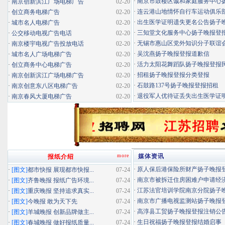
·
南京市鼓楼区诚和家庭服务中心扬子
·
南京创新滨江广场电梯广告
02-20
·
连云港山地情怀自行车运动俱乐部扬
·
创立商务电梯广告
02-20
·
出生医学证明遗失更名公告扬子晚报
·
城市名人电梯广告
02-20
·
三知堂文化服务中心扬子晚报登
·
公交移动电视广告电话
02-20
·
无锡市惠山区党外知识分子联谊会扬
·
南京楼宇电视广告投放电话
02-20
·
吴沈燕扬子晚报登报道歉信
·
城市名人广场电梯广告
02-20
·
活力太阳花舞蹈队扬子晚报登报民办
·
创立商务中心电梯广告
02-20
·
招租扬子晚报登报分类登报
·
南京创新滨江广场电梯广告
02-20
·
石鼓路137号扬子晚报登报招租
·
南京创意东八区电梯广告
02-20
·
退役军人优待证丢失出生医学证明扬
·
南京春风大厦电梯广告
02-20
more
媒体资讯
报纸介绍
·
原人保后港保险所财产扬子晚报登报
·
[图文]
都市快报 展现都市快报...
07-24
·
南京市被拆迁住房困难户申请经济适
·
[图文]
齐鲁晚报 报纸广告环境...
07-24
·
江苏法官培训学院南京分院扬子晚报
·
[图文]
重庆晚报 坚持追求真实...
07-24
·
南京市广播电视监测站扬子晚报登报
·
[图文]
今晚报 敢为天下先
07-24
·
高淳县工贸扬子晚报登报注销公
·
[图文]
羊城晚报 创新品牌做主...
07-24
·
生日祝福扬子晚报登报结婚启事
·
[图文]
春城晚报 做好报纸质量...
07-24