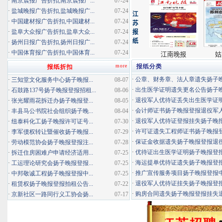
·
南京晨报广告折扣,南京晨报广...
07-24
·
盐城晚报广告折扣,盐城晚报广...
07-24
·
中国建材报广告折扣,中国建材...
07-24
·
盐阜大众报广告折扣,盐阜大众...
07-24
·
扬州日报广告折扣,扬州日报广...
07-24
·
中国体育报广告折扣,中国体育...
07-24
more
报纸分类
报纸折扣
·
公章、财务章、法人章遗失扬子晚报
·
三知堂文化服务中心扬子晚报...
08-07
·
出生医学证明遗失更名公告扬子晚报
·
石鼓路137号扬子晚报登报招租...
08-06
·
退役军人优待证丢失出生医学证明扬
·
张光耀雨花拆迁办扬子晚报登...
08-05
·
会计师证书扬子晚报登报退役军
·
丰县马公书院社会组织扬子晚...
08-04
·
退役军人优待证登报挂失扬子晚报登
·
纽泰科化工扬子晚报许可证号...
07-30
·
许可证遗失工程师证书扬子晚报登报
·
李军债权转让暨催收扬子晚报...
07-29
·
保证金收据遗失扬子晚报登报退役军
·
劳动模范协会扬子晚报登报注...
07-28
·
优待证出生医学证明扬子晚报登报海
·
拆迁住房困难户申请经济适用...
07-25
·
海运提单优待证遗失扬子晚报登报挂
·
工运理论研究会扬子晚报登报...
07-25
·
推广宣传服务项目扬子晚报登报中标
·
中邦敬诚工程扬子晚报登报中...
07-25
·
退役军人优待证挂失扬子晚报登报消
·
租赁权扬子晚报登报拍租公告...
07-22
·
购房合同遗失扬子晚报登报挂失退役
·
京新社区一路同行义工协会扬...
07-17