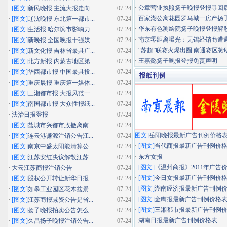
·
公章营业执照扬子晚报登报寻回
·
[图文]
新民晚报 主流大报走向...
07-24
·
百家湖公寓花园罗马城一房产扬子晚
·
[图文]
辽沈晚报 东北第一都市...
07-24
·
华东有色测绘院扬子晚报登报解
·
[图文]
生活报 哈尔滨市影响力...
07-24
·
南京零距离曝光：无锡经销商遭遇"假
·
[图文]
新晚报 全国晚报十强媒...
07-24
·
“苏超”联赛火爆出圈 南通赛区赞助
·
[图文]
新文化报 吉林省最具广...
07-24
·
王嘉懿扬子晚报登报免责声明
·
[图文]
北方新报 内蒙古地区第...
07-24
·
[图文]
华西都市报 中国最具投...
07-24
报纸刊例
·
[图文]
重庆晨报 重庆第一媒体...
07-24
·
[图文]
三湘都市报 大报风范一...
07-24
·
[图文]
南国都市报 大众性报纸...
07-24
·
法治日报登报
07-24
·
[图文]
盐城市兴都市政撤离南...
07-24
图文]
岳阳晚报最新广告刊例价格
·
[图文]
连云港谦源注销公告江...
07-24
·
[图文]
当代商报最新广告刊例价
·
[图文]
南京中盛太阳能清算公...
07-24
·
东方女报
·
[图文]
江苏安红决议解散江苏...
07-24
·
[图文]
《温州商报》2011年广告
·
大云江苏商报注销公告
07-24
·
[图文]
今日女报最新广告刊例价
·
[图文]
股权公开转让新华日报...
07-24
·
[图文]
湖南经济报最新广告刊例
·
[图文]
如皋工业园区花木盆景...
07-24
·
[图文]
金鹰报最新广告刊例价格
·
[图文]
江苏商报减资公告是省...
07-24
·
[图文]
三湘都市报最新广告刊例
·
[图文]
扬子晚报拍卖公告怎么...
07-24
·
湖南日报最新广告刊例价格表
·
[图文]
久昌扬子晚报注销公告...
07-24