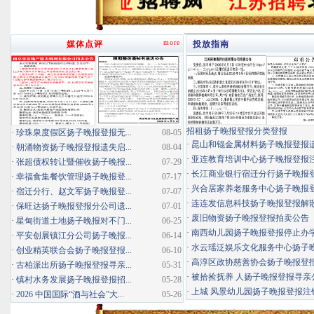
more
媒体点评
投放指南
招租扬子晚报登报分类登报
·
珍珠泉度假区扬子晚报登报无...
08-05
·
昆山和锟金属材料扬子晚报登报
·
朝涌物资扬子晚报登报遗失启...
08-04
·
亚连教育培训中心扬子晚报登报
·
张超债权转让暨催收扬子晚报...
07-29
·
长江商业银行宿迁分行扬子晚报登报
·
幸福食集餐饮管理扬子晚报登...
07-17
·
兴合居家养老服务中心扬子晚报登报
·
宿迁分行、赵文军扬子晚报登...
07-07
·
连连发信息科技扬子晚报登报解
·
保旺达扬子晚报登报分公司遗...
07-01
·
废旧物资扬子晚报登报拍卖公告
·
星甸街道土地扬子晚报对不门...
06-25
·
南西幼儿园扬子晚报登报停止办
·
平安创展镇江分公司扬子晚报...
06-14
·
水云瑶泛娱乐文化服务中心扬子晚报
·
创业精英联合会扬子晚报登报...
06-10
·
高淳区政协慈善协会扬子晚报登
·
古柏派出所扬子晚报登报寻亲...
05-31
·
被拾捡抚养 人扬子晚报登报寻亲
·
镇村水务发展扬子晚报登报招...
05-28
·
上城 风景幼儿园扬子晚报登报注
·
2026 中国国际“酒与社会”大...
05-26