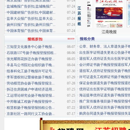
·
南京晨报广告折扣,南京晨报广...
07-24
·
盐城晚报广告折扣,盐城晚报广...
07-24
·
中国建材报广告折扣,中国建材...
07-24
·
盐阜大众报广告折扣,盐阜大众...
07-24
·
扬州日报广告折扣,扬州日报广...
07-24
·
中国体育报广告折扣,中国体育...
07-24
more
报纸分类
报纸折扣
·
公章、财务章、法人章遗失扬子晚报
·
三知堂文化服务中心扬子晚报...
08-07
·
出生医学证明遗失更名公告扬子晚报
·
石鼓路137号扬子晚报登报招租...
08-06
·
退役军人优待证丢失出生医学证明扬
·
张光耀雨花拆迁办扬子晚报登...
08-05
·
会计师证书扬子晚报登报退役军
·
丰县马公书院社会组织扬子晚...
08-04
·
退役军人优待证登报挂失扬子晚报登
·
纽泰科化工扬子晚报许可证号...
07-30
·
许可证遗失工程师证书扬子晚报登报
·
李军债权转让暨催收扬子晚报...
07-29
·
保证金收据遗失扬子晚报登报退役军
·
劳动模范协会扬子晚报登报注...
07-28
·
优待证出生医学证明扬子晚报登报海
·
拆迁住房困难户申请经济适用...
07-25
·
海运提单优待证遗失扬子晚报登报挂
·
工运理论研究会扬子晚报登报...
07-25
·
推广宣传服务项目扬子晚报登报中标
·
中邦敬诚工程扬子晚报登报中...
07-25
·
退役军人优待证挂失扬子晚报登报消
·
租赁权扬子晚报登报拍租公告...
07-22
·
购房合同遗失扬子晚报登报挂失退役
·
京新社区一路同行义工协会扬...
07-17