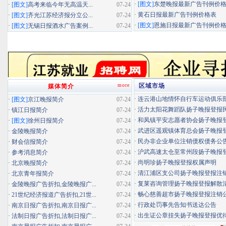
·
[图文]
东楚晚报最新广告刊例价
·
[图文]
高考来临今年无高温天...
07-24
·
黄石日报最新广告刊例价格表
·
[图文]
齐光江苏经济报分立公...
07-24
·
[图文]
恩施日报最新广告刊例价
·
[图文]
无锡日报酒水广告案例...
07-24
more
区域市场
媒体简介
·
连云港山地情怀自行车运动俱乐部扬
·
[图文]
京江晚报简介
07-24
·
活力太阳花舞蹈队扬子晚报登报民办
·
镇江日报简介
07-24
·
和凤镇平安志愿者协会扬子晚报登报
·
[图文]
徐州日报简介
07-24
·
武进区遥观镇体育总会扬子晚报登报
·
金陵晚报简介
07-24
·
民办非企业单位注销债权债务公
·
财会信报简介
07-24
·
沪武高速太仓至常州段扬子晚报登报
·
参考消息简介
07-24
·
尚明珍扬子晚报登报权属声明
·
北京晚报简介
07-24
·
清江浦区支公司扬子晚报登报注
·
北京青年报简介
07-24
·
复莱咨询管理扬子晚报登报解散
·
金陵晚报广告折扣,金陵晚报广...
07-24
·
畅心慈善超市扬子晚报登报注销
·
21世纪经济报道广告折扣,21世...
07-24
·
行政处罚事先告知书送达公告
·
南京日报广告折扣,南京日报广...
07-24
·
出生证公章挂失扬子晚报登报优待证
·
法制日报广告折扣,法制日报广...
07-24