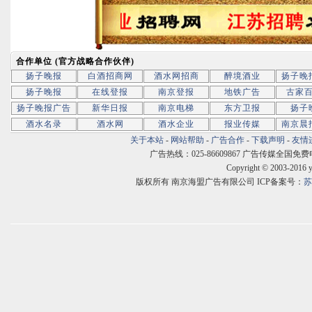
合作单位 (官方战略合作伙伴)
扬子晚报
白酒招商网
酒水网招商
醉境酒业
扬子晚
扬子晚报
在线登报
南京登报
地铁广告
古家
扬子晚报广告
新华日报
南京电梯
东方卫报
扬子
酒水名录
酒水网
酒水企业
报业传媒
南京晨
关于本站
-
网站帮助
-
广告合作
-
下载声明
-
友情
广告热线：025-86609867 广告传媒全国免费电话:400
Copyright © 2003-2016 
版权所有 南京海盟广告有限公司 ICP备案号：
苏