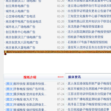
·
南京市鼓楼区诚和家庭服务中心扬子
·
南京创新滨江广场电梯广告
02-20
·
连云港山地情怀自行车运动俱乐部扬
·
创立商务电梯广告
02-20
·
出生医学证明遗失更名公告扬子晚报
·
城市名人电梯广告
02-20
·
三知堂文化服务中心扬子晚报登
·
公交移动电视广告电话
02-20
·
无锡市惠山区党外知识分子联谊会扬
·
南京楼宇电视广告投放电话
02-20
·
吴沈燕扬子晚报登报道歉信
·
城市名人广场电梯广告
02-20
·
活力太阳花舞蹈队扬子晚报登报民办
·
创立商务中心电梯广告
02-20
·
招租扬子晚报登报分类登报
·
南京创新滨江广场电梯广告
02-20
·
石鼓路137号扬子晚报登报招租
·
南京创意东八区电梯广告
02-20
·
退役军人优待证丢失出生医学证明扬
·
南京春风大厦电梯广告
02-20
more
媒体资讯
报纸介绍
·
原人保后港保险所财产扬子晚报登报
·
[图文]
都市快报 展现都市快报...
07-24
·
南京市被拆迁住房困难户申请经济适
·
[图文]
齐鲁晚报 报纸广告环境...
07-24
·
江苏法官培训学院南京分院扬子晚报
·
[图文]
重庆晚报 坚持追求真实...
07-24
·
南京市广播电视监测站扬子晚报登报
·
[图文]
今晚报 敢为天下先
07-24
·
高淳县工贸扬子晚报登报注销公
·
[图文]
羊城晚报 创新品牌做主...
07-24
·
生日祝福扬子晚报登报结婚启事
·
[图文]
春城晚报 做好报纸质量...
07-24