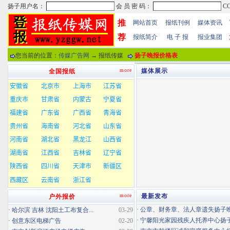
推
网站首页
报纸刊例
媒体资讯
荐
报纸简介
电 子 报
报业集团
您当前的位置：
传媒广告网
→ 报纸传媒
扬子晚报价格表
more
媒体展示
全国报纸
more
最新发布
户外报价
·
公章、财务章、法人章遗失扬子晚报
·
哈尔滨 吉林 沈阳土工布复合...
03-29
·
宁馨阳光家园残疾人托养中心扬子晚
·
创意东区电梯广告
02-20