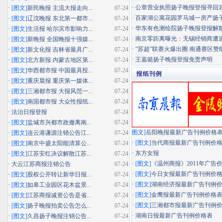
·
公章营业执照扬子晚报登报寻回
·
[图文]
新民晚报 主流大报走向...
07-24
·
百家湖公寓花园罗马城一房产扬子晚
·
[图文]
辽沈晚报 东北第一都市...
07-24
·
华东有色测绘院扬子晚报登报解
·
[图文]
生活报 哈尔滨市影响力...
07-24
·
南京零距离曝光：无锡经销商遭遇"假
·
[图文]
新晚报 全国晚报十强媒...
07-24
·
“苏超”联赛火爆出圈 南通赛区赞助
·
[图文]
新文化报 吉林省最具广...
07-24
·
王嘉懿扬子晚报登报免责声明
·
[图文]
北方新报 内蒙古地区第...
07-24
·
[图文]
华西都市报 中国最具投...
07-24
报纸刊例
·
[图文]
重庆晨报 重庆第一媒体...
07-24
·
[图文]
三湘都市报 大报风范一...
07-24
·
[图文]
南国都市报 大众性报纸...
07-24
·
法治日报登报
07-24
·
[图文]
盐城市兴都市政撤离南...
07-24
图文]
岳阳晚报最新广告刊例价格
·
[图文]
连云港谦源注销公告江...
07-24
·
[图文]
当代商报最新广告刊例价
·
[图文]
南京中盛太阳能清算公...
07-24
·
东方女报
·
[图文]
江苏安红决议解散江苏...
07-24
·
[图文]
《温州商报》2011年广告
·
大云江苏商报注销公告
07-24
·
[图文]
今日女报最新广告刊例价
·
[图文]
股权公开转让新华日报...
07-24
·
[图文]
湖南经济报最新广告刊例
·
[图文]
如皋工业园区花木盆景...
07-24
·
[图文]
金鹰报最新广告刊例价格
·
[图文]
江苏商报减资公告是省...
07-24
·
[图文]
三湘都市报最新广告刊例
·
[图文]
扬子晚报拍卖公告怎么...
07-24
·
湖南日报最新广告刊例价格表
·
[图文]
久昌扬子晚报注销公告...
07-24