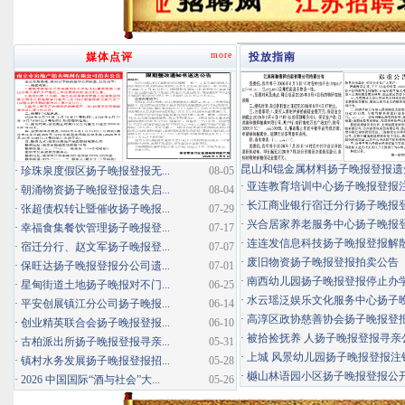
more
媒体点评
投放指南
昆山和锟金属材料扬子晚报登报遗
·
珍珠泉度假区扬子晚报登报无...
08-05
·
亚连教育培训中心扬子晚报登报
·
朝涌物资扬子晚报登报遗失启...
08-04
·
长江商业银行宿迁分行扬子晚报登报
·
张超债权转让暨催收扬子晚报...
07-29
·
兴合居家养老服务中心扬子晚报登报
·
幸福食集餐饮管理扬子晚报登...
07-17
·
连连发信息科技扬子晚报登报解
·
宿迁分行、赵文军扬子晚报登...
07-07
·
废旧物资扬子晚报登报拍卖公告
·
保旺达扬子晚报登报分公司遗...
07-01
·
南西幼儿园扬子晚报登报停止办
·
星甸街道土地扬子晚报对不门...
06-25
·
水云瑶泛娱乐文化服务中心扬子晚报
·
平安创展镇江分公司扬子晚报...
06-14
·
高淳区政协慈善协会扬子晚报登
·
创业精英联合会扬子晚报登报...
06-10
·
被拾捡抚养 人扬子晚报登报寻亲
·
古柏派出所扬子晚报登报寻亲...
05-31
·
上城 风景幼儿园扬子晚报登报注
·
镇村水务发展扬子晚报登报招...
05-28
·
樾山林语园小区扬子晚报登报公
·
2026 中国国际“酒与社会”大...
05-26