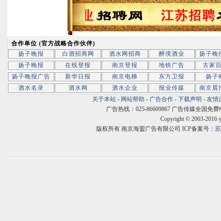
合作单位 (官方战略合作伙伴)
扬子晚报
白酒招商网
酒水网招商
醉境酒业
扬子晚
扬子晚报
在线登报
南京登报
地铁广告
古家
扬子晚报广告
新华日报
南京电梯
东方卫报
扬子
酒水名录
酒水网
酒水企业
报业传媒
南京晨
关于本站
-
网站帮助
-
广告合作
-
下载声明
-
友情
广告热线：025-86609867 广告传媒全国免费电话:400
Copyright © 2003-2016 
版权所有 南京海盟广告有限公司 ICP备案号：
苏