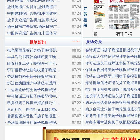
·
南京晨报广告折扣,南京晨报广...
07-24
·
盐城晚报广告折扣,盐城晚报广...
07-24
·
中国建材报广告折扣,中国建材...
07-24
·
盐阜大众报广告折扣,盐阜大众...
07-24
·
扬州日报广告折扣,扬州日报广...
07-24
·
中国体育报广告折扣,中国体育...
07-24
more
报纸分类
报纸折扣
·
会计师证书扬子晚报登报退役军
·
张光耀雨花拆迁办扬子晚报登...
08-05
·
退役军人优待证登报挂失扬子晚报登
·
丰县马公书院社会组织扬子晚...
08-04
·
许可证遗失工程师证书扬子晚报登报
·
纽泰科化工扬子晚报许可证号...
07-30
·
保证金收据遗失扬子晚报登报退役军
·
李军债权转让暨催收扬子晚报...
07-29
·
优待证出生医学证明扬子晚报登报海
·
劳动模范协会扬子晚报登报注...
07-28
·
海运提单优待证遗失扬子晚报登报挂
·
拆迁住房困难户申请经济适用...
07-25
·
推广宣传服务项目扬子晚报登报中标
·
工运理论研究会扬子晚报登报...
07-25
·
退役军人优待证挂失扬子晚报登报消
·
中邦敬诚工程扬子晚报登报中...
07-25
·
购房合同遗失扬子晚报登报挂失退役
·
租赁权扬子晚报登报拍租公告...
07-22
·
购房合同遗失扬子晚报登报退役军人
·
京新社区一路同行义工协会扬...
07-17
·
财务专用章遗失扬子晚报登报退役军
·
暑期集团抖音推广扬子晚报登...
07-07
·
财务专用章遗失扬子晚报登报退役军
·
圣汤法律服务社扬子晚报登报...
07-03