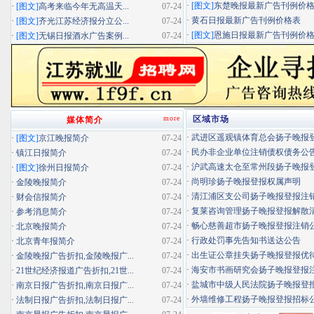
·
[图文]
东楚晚报最新广告刊例价
·
[图文]
高考来临今年无高温天...
07-24
·
黄石日报最新广告刊例价格表
·
[图文]
齐光江苏经济报分立公...
07-24
·
[图文]
恩施日报最新广告刊例价
·
[图文]
无锡日报酒水广告案例...
07-24
more
区域市场
媒体简介
·
武进区遥观镇体育总会扬子晚报登报
·
[图文]
京江晚报简介
07-24
·
民办非企业单位注销债权债务公
·
镇江日报简介
07-24
·
沪武高速太仓至常州段扬子晚报登报
·
[图文]
徐州日报简介
07-24
·
尚明珍扬子晚报登报权属声明
·
金陵晚报简介
07-24
·
清江浦区支公司扬子晚报登报注
·
财会信报简介
07-24
·
复莱咨询管理扬子晚报登报解散
·
参考消息简介
07-24
·
畅心慈善超市扬子晚报登报注销
·
北京晚报简介
07-24
·
行政处罚事先告知书送达公告
·
北京青年报简介
07-24
·
出生证公章挂失扬子晚报登报优待证
·
金陵晚报广告折扣,金陵晚报广...
07-24
·
海安市书画研究会扬子晚报登报
·
21世纪经济报道广告折扣,21世...
07-24
·
盐城市中级人民法院扬子晚报登
·
南京日报广告折扣,南京日报广...
07-24
·
外墙维修工程扬子晚报登报招标
·
法制日报广告折扣,法制日报广...
07-24