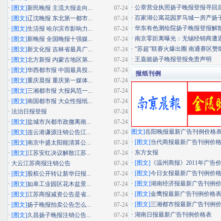
·
公章营业执照扬子晚报登报寻回
·
[图文]
新民晚报 主流大报走向...
07-24
·
百家湖公寓花园罗马城一房产扬子晚
·
[图文]
辽沈晚报 东北第一都市...
07-24
·
华东有色测绘院扬子晚报登报解
·
[图文]
生活报 哈尔滨市影响力...
07-24
·
南京零距离曝光：无锡经销商遭遇"假
·
[图文]
新晚报 全国晚报十强媒...
07-24
·
“苏超”联赛火爆出圈 南通赛区赞助
·
[图文]
新文化报 吉林省最具广...
07-24
·
王嘉懿扬子晚报登报免责声明
·
[图文]
北方新报 内蒙古地区第...
07-24
·
[图文]
华西都市报 中国最具投...
07-24
报纸刊例
·
[图文]
重庆晨报 重庆第一媒体...
07-24
·
[图文]
三湘都市报 大报风范一...
07-24
·
[图文]
南国都市报 大众性报纸...
07-24
·
法治日报登报
07-24
·
[图文]
盐城市兴都市政撤离南...
07-24
图文]
岳阳晚报最新广告刊例价格
·
[图文]
连云港谦源注销公告江...
07-24
·
[图文]
当代商报最新广告刊例价
·
[图文]
南京中盛太阳能清算公...
07-24
·
东方女报
·
[图文]
江苏安红决议解散江苏...
07-24
·
[图文]
《温州商报》2011年广告
·
大云江苏商报注销公告
07-24
·
[图文]
今日女报最新广告刊例价
·
[图文]
股权公开转让新华日报...
07-24
·
[图文]
湖南经济报最新广告刊例
·
[图文]
如皋工业园区花木盆景...
07-24
·
[图文]
金鹰报最新广告刊例价格
·
[图文]
江苏商报减资公告是省...
07-24
·
[图文]
三湘都市报最新广告刊例
·
[图文]
扬子晚报拍卖公告怎么...
07-24
·
湖南日报最新广告刊例价格表
·
[图文]
久昌扬子晚报注销公告...
07-24