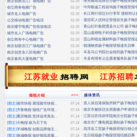
·
张光耀雨花拆迁办扬子晚报登报给你
·
南京创新滨江广场电梯广告
02-20
·
中邦敬诚工程咨询扬子晚报登报中标
·
创立商务电梯广告
02-20
·
长江商行宿迁分行李军 债权转让扬
·
城市名人电梯广告
02-20
·
退役军人优待证登报挂失扬子晚报登
·
公交移动电视广告电话
02-20
·
香山红叶集团澧县分公司 扬子晚报
·
南京楼宇电视广告投放电话
02-20
·
昆山嘉栩电子科技扬子晚报登报
·
城市名人广场电梯广告
02-20
·
昆山和锟金属材料扬子晚报登报
·
创立商务中心电梯广告
02-20
·
朝涌物资扬子晚报登报遗失启事
·
南京创新滨江广场电梯广告
02-20
·
丰县马公书院社会组织扬子晚报登报
·
南京创意东八区电梯广告
02-20
·
丰县有情有义志愿者服务队扬子晚报
·
南京春风大厦电梯广告
02-20
more
媒体资讯
报纸介绍
·
原人保后港保险所财产扬子晚报登报
·
[图文]
都市快报 展现都市快报...
07-24
·
南京市被拆迁住房困难户申请经济适
·
[图文]
齐鲁晚报 报纸广告环境...
07-24
·
江苏法官培训学院南京分院扬子晚报
·
[图文]
重庆晚报 坚持追求真实...
07-24
·
南京市广播电视监测站扬子晚报登报
·
[图文]
今晚报 敢为天下先
07-24
·
高淳县工贸扬子晚报登报注销公
·
[图文]
羊城晚报 创新品牌做主...
07-24
·
生日祝福扬子晚报登报结婚启事
·
[图文]
春城晚报 做好报纸质量...
07-24