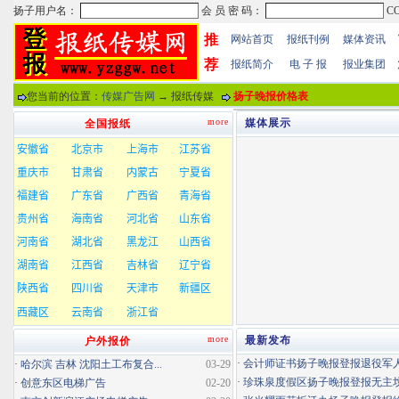
推
网站首页
报纸刊例
媒体资讯
荐
报纸简介
电 子 报
报业集团
您当前的位置：
传媒广告网
→ 报纸传媒
扬子晚报价格表
more
媒体展示
全国报纸
more
最新发布
户外报价
·
会计师证书扬子晚报登报退役军
·
哈尔滨 吉林 沈阳土工布复合...
03-29
·
珍珠泉度假区扬子晚报登报无主坟清
·
创意东区电梯广告
02-20