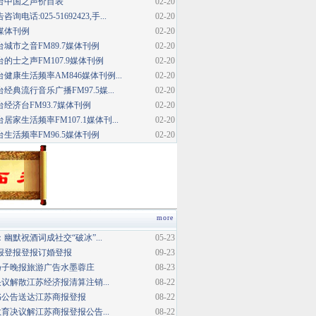
台中国之声价目表
02-20
话:025-51692423,手...
02-20
媒体刊例
02-20
城市之音FM89.7媒体刊例
02-20
的士之声FM107.9媒体刊例
02-20
健康生活频率AM846媒体刊例...
02-20
典流行音乐广播FM97.5媒...
02-20
经济台FM93.7媒体刊例
02-20
家生活频率FM107.1媒体刊...
02-20
生活频率FM96.5媒体刊例
02-20
more
幽默祝酒词成社交“破冰”...
05-23
报登报登报订婚登报
09-23
扬子晚报旅游广告水墨蓉庄
08-23
议解散江苏经济报清算注销...
08-22
书公告送达江苏商报登报
08-22
育决议解江苏商报登报公告...
08-22