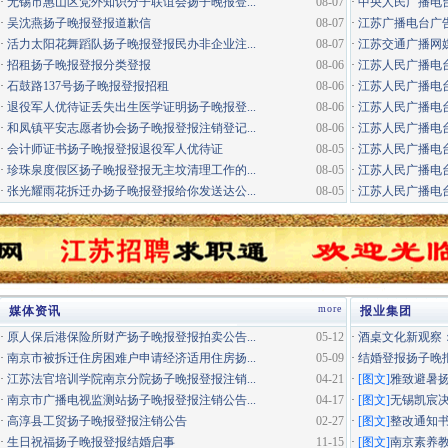
·
无锡市惠山区党外知识分子联谊会扬子晚报登...
08-07
·
中央人民广播电
·
吴沈燕扬子晚报登报道歉信
08-07
·
江苏广播电台广告咨询电
·
活力太阳花舞蹈队扬子晚报登报民办非企业注...
08-07
·
江苏交通广播网
·
招租扬子晚报登报分类登报
08-06
·
江苏人民广播电台
·
石鼓路137号扬子晚报登报招租
08-06
·
江苏人民广播电台
·
退役军人优待证丢失出生医学证明扬子晚报登...
08-06
·
江苏人民广播电台
·
和凤镇平安志愿者协会扬子晚报登报注销登记...
08-06
·
江苏人民广播电台经
·
会计师证书扬子晚报登报退役军人优待证
08-05
·
江苏人民广播电台
·
珍珠泉度假区扬子晚报登报无主坟清理工作的...
08-05
·
江苏人民广播电台居
·
张光耀雨花拆迁办扬子晚报登报给你发送达公...
08-05
·
江苏人民广播电台
more
媒体资讯
报业集团
·
原人保后港保险所财产扬子晚报登报拍卖公告...
05-12
·
酒桌文化新观察：
·
南京市被拆迁住房困难户申请经济适用住房扬...
05-09
·
结婚登报扬子晚
·
江苏法官培训学院南京分院扬子晚报登报注销...
04-21
·
[图文]
雅致避暑
·
南京市广播电视监测站扬子晚报登报注销公告...
04-17
·
[图文]
无锡凯宸决
·
高淳县工贸扬子晚报登报注销公告
02-27
·
[图文]
整改通知
·
生日祝福扬子晚报登报结婚启事
11-15
·
[图文]
南京素养教