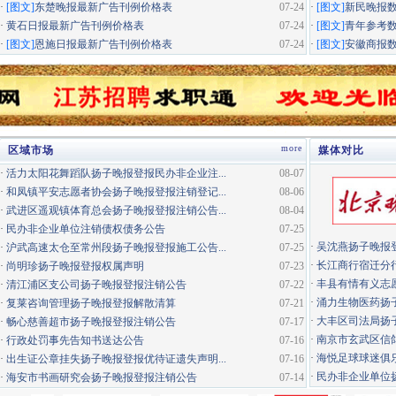
·
[图文]
东楚晚报最新广告刊例价格表
07-24
·
[图文]
新民晚报
·
黄石日报最新广告刊例价格表
07-24
·
[图文]
青年参考
·
[图文]
恩施日报最新广告刊例价格表
07-24
·
[图文]
安徽商报
more
区域市场
媒体对比
·
活力太阳花舞蹈队扬子晚报登报民办非企业注...
08-07
·
和凤镇平安志愿者协会扬子晚报登报注销登记...
08-06
·
武进区遥观镇体育总会扬子晚报登报注销公告...
08-04
·
民办非企业单位注销债权债务公告
07-25
·
吴沈燕扬子晚报
·
沪武高速太仓至常州段扬子晚报登报施工公告...
07-25
·
长江商行宿迁分行
·
尚明珍扬子晚报登报权属声明
07-23
·
丰县有情有义志愿
·
清江浦区支公司扬子晚报登报注销公告
07-22
·
涌力生物医药扬
·
复莱咨询管理扬子晚报登报解散清算
07-21
·
大丰区司法局扬
·
畅心慈善超市扬子晚报登报注销公告
07-17
·
南京市玄武区信鸽
·
行政处罚事先告知书送达公告
07-16
·
海悦足球球迷俱
·
出生证公章挂失扬子晚报登报优待证遗失声明...
07-16
·
民办非企业单位扬
·
海安市书画研究会扬子晚报登报注销公告
07-14