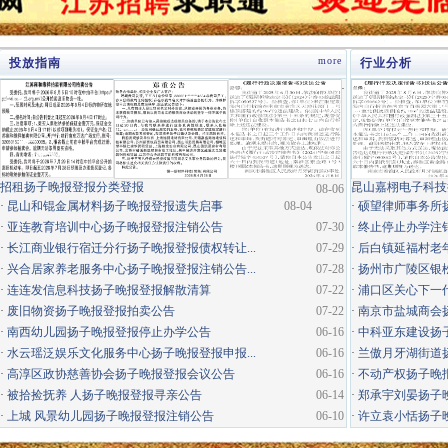
more
投放指南
行业分析
·
招租扬子晚报登报分类登报
昆山嘉栩电子科技
08-06
·
昆山和锟金属材料扬子晚报登报遗失启事
08-04
·
硕望律师事务所
·
亚连教育培训中心扬子晚报登报注销公告
07-30
·
终止停止办学注
·
长江商业银行宿迁分行扬子晚报登报债权转让...
07-29
·
后白镇延福村老年
·
兴合居家养老服务中心扬子晚报登报注销公告...
07-28
·
扬州市广陵区银松
·
连连发信息科技扬子晚报登报解散清算
07-22
·
浦口区关心下一代
·
废旧物资扬子晚报登报拍卖公告
07-22
·
南京市盐城商会
·
南西幼儿园扬子晚报登报停止办学公告
06-16
·
中科亚东建设扬
·
水云瑶泛娱乐文化服务中心扬子晚报登报申报...
06-16
·
兰傲月牙湖街道
·
高淳区政协慈善协会扬子晚报登报会议公告
06-16
·
不动产权扬子晚
·
被拾捡抚养 人扬子晚报登报寻亲公告
06-14
·
郑承宇刘晏扬子
·
上城 风景幼儿园扬子晚报登报注销公告
06-10
·
许立袁小恬扬子