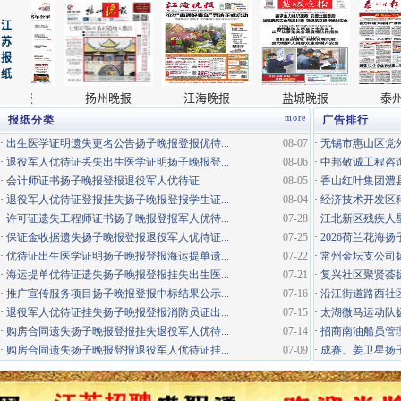
more
报纸分类
广告排行
·
出生医学证明遗失更名公告扬子晚报登报优待...
08-07
·
无锡市惠山区党外
·
退役军人优待证丢失出生医学证明扬子晚报登...
08-06
·
中邦敬诚工程咨询
·
会计师证书扬子晚报登报退役军人优待证
08-05
·
香山红叶集团澧县
·
退役军人优待证登报挂失扬子晚报登报学生证...
08-04
·
经济技术开发区科
·
许可证遗失工程师证书扬子晚报登报军人优待...
07-28
·
江北新区残疾人星
·
保证金收据遗失扬子晚报登报退役军人优待证...
07-25
·
2026荷兰花海
·
优待证出生医学证明扬子晚报登报海运提单遗...
07-22
·
常州金坛支公司
·
海运提单优待证遗失扬子晚报登报挂失出生医...
07-21
·
复兴社区聚贤荟
·
推广宣传服务项目扬子晚报登报中标结果公示...
07-16
·
沿江街道路西社区
·
退役军人优待证挂失扬子晚报登报消防员证出...
07-15
·
太湖微马运动队
·
购房合同遗失扬子晚报登报挂失退役军人优待...
07-14
·
招商南油船员管
·
购房合同遗失扬子晚报登报退役军人优待证挂...
07-09
·
成赛、姜卫星扬子