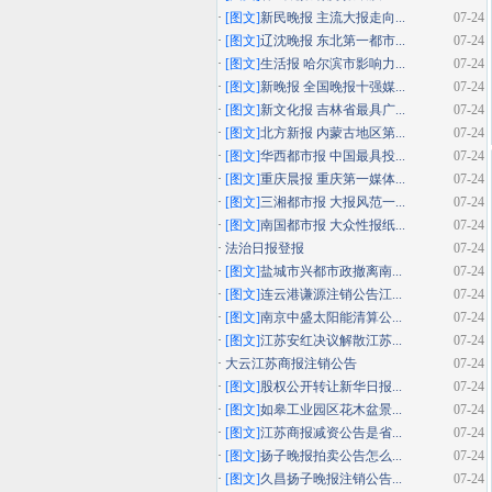
·
[图文]
新民晚报 主流大报走向...
07-24
·
[图文]
辽沈晚报 东北第一都市...
07-24
·
[图文]
生活报 哈尔滨市影响力...
07-24
·
[图文]
新晚报 全国晚报十强媒...
07-24
·
[图文]
新文化报 吉林省最具广...
07-24
·
[图文]
北方新报 内蒙古地区第...
07-24
·
[图文]
华西都市报 中国最具投...
07-24
·
[图文]
重庆晨报 重庆第一媒体...
07-24
·
[图文]
三湘都市报 大报风范一...
07-24
·
[图文]
南国都市报 大众性报纸...
07-24
·
法治日报登报
07-24
·
[图文]
盐城市兴都市政撤离南...
07-24
·
[图文]
连云港谦源注销公告江...
07-24
·
[图文]
南京中盛太阳能清算公...
07-24
·
[图文]
江苏安红决议解散江苏...
07-24
·
大云江苏商报注销公告
07-24
·
[图文]
股权公开转让新华日报...
07-24
·
[图文]
如皋工业园区花木盆景...
07-24
·
[图文]
江苏商报减资公告是省...
07-24
·
[图文]
扬子晚报拍卖公告怎么...
07-24
·
[图文]
久昌扬子晚报注销公告...
07-24