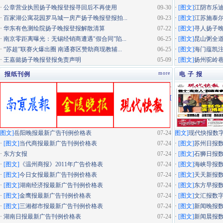
·
公章营业执照扬子晚报登报寻回后不再使用
09-30
·
[图文]
江阴市乐迪
·
百家湖公寓花园罗马城一房产扬子晚报登报拍...
09-23
·
[图文]
江苏施泰尔
·
华东有色测绘院扬子晚报登报解散清算
07-22
·
[图文]
寻人扬子
·
南京零距离曝光：无锡经销商遭遇"假合同"陷...
06-25
·
[图文]
昆山粥全道
·
“苏超”联赛火爆出圈 南通赛区赞助商现教辅...
06-25
·
[图文]
海门蕴凯
·
王嘉懿扬子晚报登报免责声明
05-09
·
[图文]
扬州驼岭
more
报纸刊例
电 子 报
·
[
图文]
岳阳晚报最新广告刊例价格表
07-24
图文]
现代快报数
·
[图文]
当代商报最新广告刊例价格表
07-24
·
[图文]
苏州日报
·
东方女报
07-24
·
[图文]
石狮日报
·
[图文]
《温州商报》2011年广告价格表
07-24
·
[图文]
海峡导报
·
[图文]
今日女报最新广告刊例价格表
07-24
·
[图文]
天天新报
·
[图文]
湖南经济报最新广告刊例价格表
07-24
·
[图文]
东方早报
·
[图文]
金鹰报最新广告刊例价格表
07-24
·
[图文]
文汇报数
·
[图文]
三湘都市报最新广告刊例价格表
07-24
·
[图文]
新闻晚报
·
湖南日报最新广告刊例价格表
07-24
·
[图文]
新闻晨报