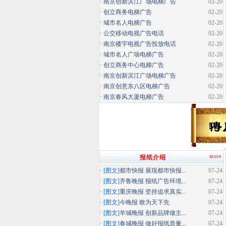
·
南京创新滨江广场电梯广告
02-20
·
创立商务电梯广告
02-20
·
城市名人电梯广告
02-20
·
公交移动电视广告电话
02-20
·
南京楼宇电视广告投放电话
02-20
·
城市名人广场电梯广告
02-20
·
创立商务中心电梯广告
02-20
·
南京创新滨江广场电梯广告
02-20
·
南京创意东八区电梯广告
02-20
·
南京春风大厦电梯广告
02-20
more
报纸介绍
·
[图文]
都市快报 展现都市快报...
07-24
·
[图文]
齐鲁晚报 报纸广告环境...
07-24
·
[图文]
重庆晚报 坚持追求真实...
07-24
·
[图文]
今晚报 敢为天下先
07-24
·
[图文]
羊城晚报 创新品牌做主...
07-24
·
[图文]
春城晚报 做好报纸质量...
07-24