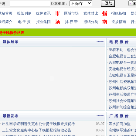
市
指
网站首页
报纸刊例
媒体资讯
区域市场
媒体对比
报纸折扣
媒
场
南
报纸简介
电 子 报
报业集团
排 行 帮
报纸分类
投放指南
行
扬子晚报价格表
more
媒体展示
电 视 报 价
·
坐着不动，也会
·
合肥电视台三套
·
合肥电视台一套
·
安徽电视台经济
·
安徽电视台卫星
·
苏州生活资讯频道
·
苏州电影娱乐频道
·
苏州生活频道广告
·
苏州社会经济频道
·
苏州新闻综合频道
more
最新发布
广 播 报 价
·
出生医学证明遗失更名公告扬子晚报登报优待...
08-07
·
酒水招商加盟
·
三知堂文化服务中心扬子晚报登报解散公告
08-07
·
高端钢琴漆茶叶