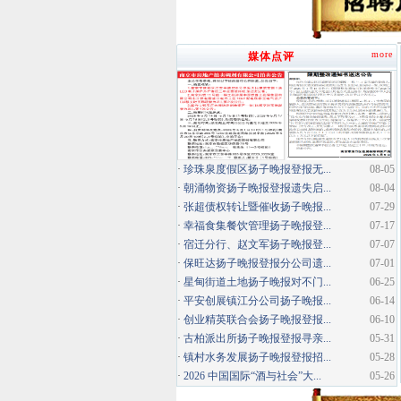
more
媒体点评
·
珍珠泉度假区扬子晚报登报无...
08-05
·
朝涌物资扬子晚报登报遗失启...
08-04
·
张超债权转让暨催收扬子晚报...
07-29
·
幸福食集餐饮管理扬子晚报登...
07-17
·
宿迁分行、赵文军扬子晚报登...
07-07
·
保旺达扬子晚报登报分公司遗...
07-01
·
星甸街道土地扬子晚报对不门...
06-25
·
平安创展镇江分公司扬子晚报...
06-14
·
创业精英联合会扬子晚报登报...
06-10
·
古柏派出所扬子晚报登报寻亲...
05-31
·
镇村水务发展扬子晚报登报招...
05-28
·
2026 中国国际“酒与社会”大...
05-26