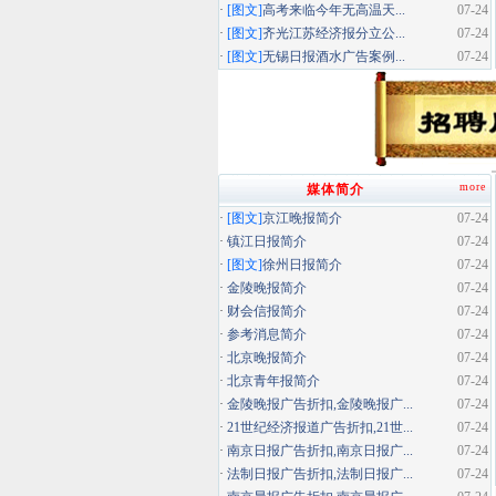
·
[图文]
高考来临今年无高温天...
07-24
·
[图文]
齐光江苏经济报分立公...
07-24
·
[图文]
无锡日报酒水广告案例...
07-24
more
媒体简介
·
[图文]
京江晚报简介
07-24
·
镇江日报简介
07-24
·
[图文]
徐州日报简介
07-24
·
金陵晚报简介
07-24
·
财会信报简介
07-24
·
参考消息简介
07-24
·
北京晚报简介
07-24
·
北京青年报简介
07-24
·
金陵晚报广告折扣,金陵晚报广...
07-24
·
21世纪经济报道广告折扣,21世...
07-24
·
南京日报广告折扣,南京日报广...
07-24
·
法制日报广告折扣,法制日报广...
07-24