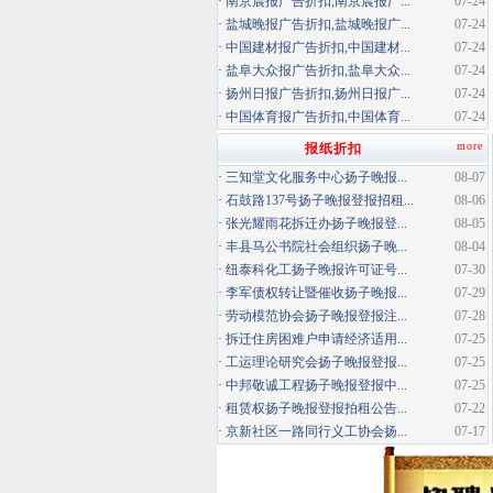
·
南京晨报广告折扣,南京晨报广...
07-24
·
盐城晚报广告折扣,盐城晚报广...
07-24
·
中国建材报广告折扣,中国建材...
07-24
·
盐阜大众报广告折扣,盐阜大众...
07-24
·
扬州日报广告折扣,扬州日报广...
07-24
·
中国体育报广告折扣,中国体育...
07-24
more
报纸折扣
·
三知堂文化服务中心扬子晚报...
08-07
·
石鼓路137号扬子晚报登报招租...
08-06
·
张光耀雨花拆迁办扬子晚报登...
08-05
·
丰县马公书院社会组织扬子晚...
08-04
·
纽泰科化工扬子晚报许可证号...
07-30
·
李军债权转让暨催收扬子晚报...
07-29
·
劳动模范协会扬子晚报登报注...
07-28
·
拆迁住房困难户申请经济适用...
07-25
·
工运理论研究会扬子晚报登报...
07-25
·
中邦敬诚工程扬子晚报登报中...
07-25
·
租赁权扬子晚报登报拍租公告...
07-22
·
京新社区一路同行义工协会扬...
07-17