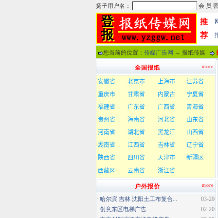
推
荐
您当前的位置：
传媒广告网
→ 报纸传媒
more
全国报纸
more
户外报价
·
哈尔滨 吉林 沈阳土工布复合...
03-29
·
创意东区电梯广告
02-20