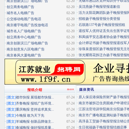
·
无锡市惠山区党外知识分子联谊会扬
·
南京创新滨江广场电梯广告
02-20
·
吴沈燕扬子晚报登报道歉信
·
创立商务电梯广告
02-20
·
活力太阳花舞蹈队扬子晚报登报民办
·
城市名人电梯广告
02-20
·
招租扬子晚报登报分类登报
·
公交移动电视广告电话
02-20
·
石鼓路137号扬子晚报登报招租
·
南京楼宇电视广告投放电话
02-20
·
退役军人优待证丢失出生医学证明扬
·
城市名人广场电梯广告
02-20
·
和凤镇平安志愿者协会扬子晚报登报
·
创立商务中心电梯广告
02-20
·
会计师证书扬子晚报登报退役军
·
南京创新滨江广场电梯广告
02-20
·
珍珠泉度假区扬子晚报登报无主坟清
·
南京创意东八区电梯广告
02-20
·
张光耀雨花拆迁办扬子晚报登报给你
·
南京春风大厦电梯广告
02-20
more
媒体资讯
报纸介绍
·
原人保后港保险所财产扬子晚报登报
·
[图文]
都市快报 展现都市快报...
07-24
·
南京市被拆迁住房困难户申请经济适
·
[图文]
齐鲁晚报 报纸广告环境...
07-24
·
江苏法官培训学院南京分院扬子晚报
·
[图文]
重庆晚报 坚持追求真实...
07-24
·
南京市广播电视监测站扬子晚报登报
·
[图文]
今晚报 敢为天下先
07-24
·
高淳县工贸扬子晚报登报注销公
·
[图文]
羊城晚报 创新品牌做主...
07-24
·
生日祝福扬子晚报登报结婚启事
·
[图文]
春城晚报 做好报纸质量...
07-24