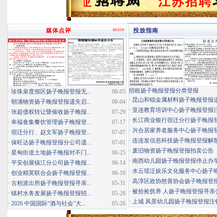
more
媒体点评
投放指南
招租扬子晚报登报分类登报
·
珍珠泉度假区扬子晚报登报无...
08-05
·
昆山和锟金属材料扬子晚报登报
·
朝涌物资扬子晚报登报遗失启...
08-04
·
亚连教育培训中心扬子晚报登报
·
张超债权转让暨催收扬子晚报...
07-29
·
长江商业银行宿迁分行扬子晚报登报
·
幸福食集餐饮管理扬子晚报登...
07-17
·
兴合居家养老服务中心扬子晚报登报
·
宿迁分行、赵文军扬子晚报登...
07-07
·
连连发信息科技扬子晚报登报解
·
保旺达扬子晚报登报分公司遗...
07-01
·
废旧物资扬子晚报登报拍卖公告
·
星甸街道土地扬子晚报对不门...
06-25
·
南西幼儿园扬子晚报登报停止办
·
平安创展镇江分公司扬子晚报...
06-14
·
水云瑶泛娱乐文化服务中心扬子晚报
·
创业精英联合会扬子晚报登报...
06-10
·
高淳区政协慈善协会扬子晚报登
·
古柏派出所扬子晚报登报寻亲...
05-31
·
被拾捡抚养 人扬子晚报登报寻亲
·
镇村水务发展扬子晚报登报招...
05-28
·
上城 风景幼儿园扬子晚报登报注
·
2026 中国国际“酒与社会”大...
05-26