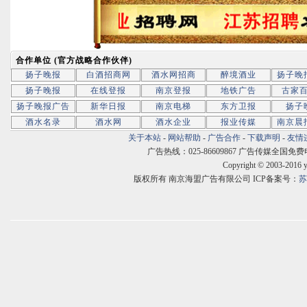
合作单位 (官方战略合作伙伴)
扬子晚报
白酒招商网
酒水网招商
醉境酒业
扬子晚
扬子晚报
在线登报
南京登报
地铁广告
古家
扬子晚报广告
新华日报
南京电梯
东方卫报
扬子
酒水名录
酒水网
酒水企业
报业传媒
南京晨
关于本站
-
网站帮助
-
广告合作
-
下载声明
-
友情
广告热线：025-86609867 广告传媒全国免费电话:400
Copyright © 2003-2016 
版权所有 南京海盟广告有限公司 ICP备案号：
苏