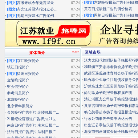
·
[图文]
东楚晚报最新广告刊例价
·
[图文]
高考来临今年无高温天...
07-24
·
黄石日报最新广告刊例价格表
·
[图文]
齐光江苏经济报分立公...
07-24
·
[图文]
恩施日报最新广告刊例价
·
[图文]
无锡日报酒水广告案例...
07-24
more
区域市场
媒体简介
·
活力太阳花舞蹈队扬子晚报登报民办
·
[图文]
京江晚报简介
07-24
·
和凤镇平安志愿者协会扬子晚报登报
·
镇江日报简介
07-24
·
武进区遥观镇体育总会扬子晚报登报
·
[图文]
徐州日报简介
07-24
·
民办非企业单位注销债权债务公
·
金陵晚报简介
07-24
·
沪武高速太仓至常州段扬子晚报登报
·
财会信报简介
07-24
·
尚明珍扬子晚报登报权属声明
·
参考消息简介
07-24
·
清江浦区支公司扬子晚报登报注
·
北京晚报简介
07-24
·
复莱咨询管理扬子晚报登报解散
·
北京青年报简介
07-24
·
畅心慈善超市扬子晚报登报注销
·
金陵晚报广告折扣,金陵晚报广...
07-24
·
行政处罚事先告知书送达公告
·
21世纪经济报道广告折扣,21世...
07-24
·
出生证公章挂失扬子晚报登报优待证
·
南京日报广告折扣,南京日报广...
07-24
·
海安市书画研究会扬子晚报登报
·
法制日报广告折扣,法制日报广...
07-24