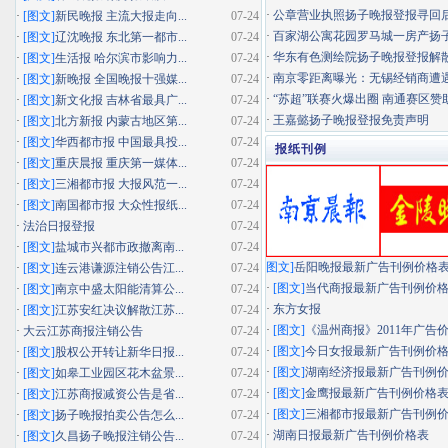
·
公章营业执照扬子晚报登报寻回
·
[图文]
新民晚报 主流大报走向...
07-24
·
百家湖公寓花园罗马城一房产扬子晚
·
[图文]
辽沈晚报 东北第一都市...
07-24
·
华东有色测绘院扬子晚报登报解
·
[图文]
生活报 哈尔滨市影响力...
07-24
·
南京零距离曝光：无锡经销商遭遇"假
·
[图文]
新晚报 全国晚报十强媒...
07-24
·
“苏超”联赛火爆出圈 南通赛区赞助
·
[图文]
新文化报 吉林省最具广...
07-24
·
王嘉懿扬子晚报登报免责声明
·
[图文]
北方新报 内蒙古地区第...
07-24
·
[图文]
华西都市报 中国最具投...
07-24
报纸刊例
·
[图文]
重庆晨报 重庆第一媒体...
07-24
·
[图文]
三湘都市报 大报风范一...
07-24
·
[图文]
南国都市报 大众性报纸...
07-24
·
法治日报登报
07-24
·
[图文]
盐城市兴都市政撤离南...
07-24
图文]
岳阳晚报最新广告刊例价格
·
[图文]
连云港谦源注销公告江...
07-24
·
[图文]
当代商报最新广告刊例价
·
[图文]
南京中盛太阳能清算公...
07-24
·
东方女报
·
[图文]
江苏安红决议解散江苏...
07-24
·
[图文]
《温州商报》2011年广告
·
大云江苏商报注销公告
07-24
·
[图文]
今日女报最新广告刊例价
·
[图文]
股权公开转让新华日报...
07-24
·
[图文]
湖南经济报最新广告刊例
·
[图文]
如皋工业园区花木盆景...
07-24
·
[图文]
金鹰报最新广告刊例价格
·
[图文]
江苏商报减资公告是省...
07-24
·
[图文]
三湘都市报最新广告刊例
·
[图文]
扬子晚报拍卖公告怎么...
07-24
·
湖南日报最新广告刊例价格表
·
[图文]
久昌扬子晚报注销公告...
07-24