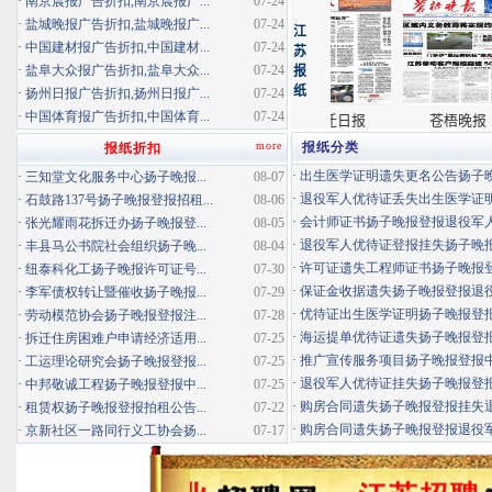
·
南京晨报广告折扣,南京晨报广...
07-24
·
盐城晚报广告折扣,盐城晚报广...
07-24
·
中国建材报广告折扣,中国建材...
07-24
·
盐阜大众报广告折扣,盐阜大众...
07-24
·
扬州日报广告折扣,扬州日报广...
07-24
·
中国体育报广告折扣,中国体育...
07-24
more
报纸分类
报纸折扣
·
出生医学证明遗失更名公告扬子晚报
·
三知堂文化服务中心扬子晚报...
08-07
·
退役军人优待证丢失出生医学证明扬
·
石鼓路137号扬子晚报登报招租...
08-06
·
会计师证书扬子晚报登报退役军
·
张光耀雨花拆迁办扬子晚报登...
08-05
·
退役军人优待证登报挂失扬子晚报登
·
丰县马公书院社会组织扬子晚...
08-04
·
许可证遗失工程师证书扬子晚报登报
·
纽泰科化工扬子晚报许可证号...
07-30
·
保证金收据遗失扬子晚报登报退役军
·
李军债权转让暨催收扬子晚报...
07-29
·
优待证出生医学证明扬子晚报登报海
·
劳动模范协会扬子晚报登报注...
07-28
·
海运提单优待证遗失扬子晚报登报挂
·
拆迁住房困难户申请经济适用...
07-25
·
推广宣传服务项目扬子晚报登报中标
·
工运理论研究会扬子晚报登报...
07-25
·
退役军人优待证挂失扬子晚报登报消
·
中邦敬诚工程扬子晚报登报中...
07-25
·
购房合同遗失扬子晚报登报挂失退役
·
租赁权扬子晚报登报拍租公告...
07-22
·
购房合同遗失扬子晚报登报退役军人
·
京新社区一路同行义工协会扬...
07-17