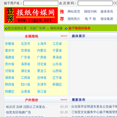
推
网站首页
报纸刊例
媒体资讯
荐
报纸简介
电 子 报
报业集团
您当前的位置：
传媒广告网
→ 报纸传媒
扬子晚报价格表
more
媒体展示
全国报纸
more
最新发布
户外报价
·
出生医学证明遗失更名公告扬子晚报
·
哈尔滨 吉林 沈阳土工布复合...
03-29
·
三知堂文化服务中心扬子晚报登
·
创意东区电梯广告
02-20