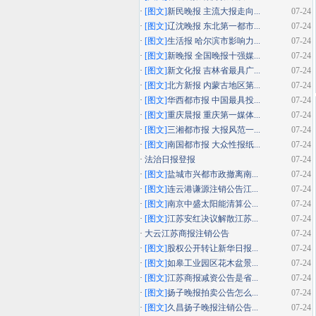
·
[图文]
新民晚报 主流大报走向...
07-24
·
[图文]
辽沈晚报 东北第一都市...
07-24
·
[图文]
生活报 哈尔滨市影响力...
07-24
·
[图文]
新晚报 全国晚报十强媒...
07-24
·
[图文]
新文化报 吉林省最具广...
07-24
·
[图文]
北方新报 内蒙古地区第...
07-24
·
[图文]
华西都市报 中国最具投...
07-24
·
[图文]
重庆晨报 重庆第一媒体...
07-24
·
[图文]
三湘都市报 大报风范一...
07-24
·
[图文]
南国都市报 大众性报纸...
07-24
·
法治日报登报
07-24
·
[图文]
盐城市兴都市政撤离南...
07-24
·
[图文]
连云港谦源注销公告江...
07-24
·
[图文]
南京中盛太阳能清算公...
07-24
·
[图文]
江苏安红决议解散江苏...
07-24
·
大云江苏商报注销公告
07-24
·
[图文]
股权公开转让新华日报...
07-24
·
[图文]
如皋工业园区花木盆景...
07-24
·
[图文]
江苏商报减资公告是省...
07-24
·
[图文]
扬子晚报拍卖公告怎么...
07-24
·
[图文]
久昌扬子晚报注销公告...
07-24