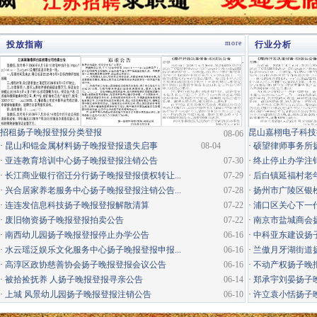
more
投放指南
行业分析
·
招租扬子晚报登报分类登报
昆山嘉栩电子科技
08-06
·
昆山和锟金属材料扬子晚报登报遗失启事
08-04
·
硕望律师事务所
·
亚连教育培训中心扬子晚报登报注销公告
07-30
·
终止停止办学注
·
长江商业银行宿迁分行扬子晚报登报债权转让...
07-29
·
后白镇延福村老年
·
兴合居家养老服务中心扬子晚报登报注销公告...
07-28
·
扬州市广陵区银松
·
连连发信息科技扬子晚报登报解散清算
07-22
·
浦口区关心下一代
·
废旧物资扬子晚报登报拍卖公告
07-22
·
南京市盐城商会
·
南西幼儿园扬子晚报登报停止办学公告
06-16
·
中科亚东建设扬
·
水云瑶泛娱乐文化服务中心扬子晚报登报申报...
06-16
·
兰傲月牙湖街道
·
高淳区政协慈善协会扬子晚报登报会议公告
06-16
·
不动产权扬子晚
·
被拾捡抚养 人扬子晚报登报寻亲公告
06-14
·
郑承宇刘晏扬子
·
上城 风景幼儿园扬子晚报登报注销公告
06-10
·
许立袁小恬扬子