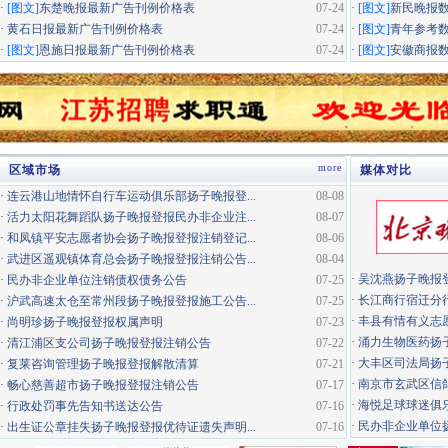
·
[图文]
东楚晚报最新广告刊例价格表
07-24
·
[图文]
新民晚报
·
黄石日报最新广告刊例价格表
07-24
·
[图文]
青年参考
·
[图文]
恩施日报最新广告刊例价格表
07-24
·
[图文]
安徽商报
more
区域市场
媒体对比
·
连云港山地情怀自行车运动俱乐部扬子晚报登...
08-08
·
活力太阳花舞蹈队扬子晚报登报民办非企业注...
08-07
·
和凤镇平安志愿者协会扬子晚报登报注销登记...
08-06
·
武进区遥观镇体育总会扬子晚报登报注销公告...
08-04
·
吴沈燕扬子晚报
·
民办非企业单位注销债权债务公告
07-25
·
长江商行宿迁分行
·
沪武高速太仓至常州段扬子晚报登报施工公告...
07-25
·
丰县有情有义志愿
·
尚明珍扬子晚报登报权属声明
07-23
·
涌力生物医药扬
·
清江浦区支公司扬子晚报登报注销公告
07-22
·
大丰区司法局扬
·
复莱咨询管理扬子晚报登报解散清算
07-21
·
南京市玄武区信鸽
·
畅心慈善超市扬子晚报登报注销公告
07-17
·
海悦足球球迷俱
·
行政处罚事先告知书送达公告
07-16
·
民办非企业单位扬
·
出生证公章挂失扬子晚报登报优待证遗失声明...
07-16