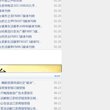
台中国之声价目表
02-20
话:025-51692423,手...
02-20
媒体刊例
02-20
城市之音FM89.7媒体刊例
02-20
的士之声FM107.9媒体刊例
02-20
健康生活频率AM846媒体刊例...
02-20
典流行音乐广播FM97.5媒...
02-20
经济台FM93.7媒体刊例
02-20
家生活频率FM107.1媒体刊...
02-20
生活频率FM96.5媒体刊例
02-20
more
幽默祝酒词成社交“破冰”...
05-23
报登报登报订婚登报
09-23
扬子晚报旅游广告水墨蓉庄
08-23
议解散江苏经济报清算注销...
08-22
书公告送达江苏商报登报
08-22
育决议解江苏商报登报公告...
08-22