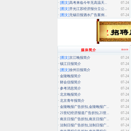
·
[图文]
高考来临今年无高温天...
07-24
·
[图文]
齐光江苏经济报分立公...
07-24
·
[图文]
无锡日报酒水广告案例...
07-24
more
媒体简介
·
[图文]
京江晚报简介
07-24
·
镇江日报简介
07-24
·
[图文]
徐州日报简介
07-24
·
金陵晚报简介
07-24
·
财会信报简介
07-24
·
参考消息简介
07-24
·
北京晚报简介
07-24
·
北京青年报简介
07-24
·
金陵晚报广告折扣,金陵晚报广...
07-24
·
21世纪经济报道广告折扣,21世...
07-24
·
南京日报广告折扣,南京日报广...
07-24
·
法制日报广告折扣,法制日报广...
07-24