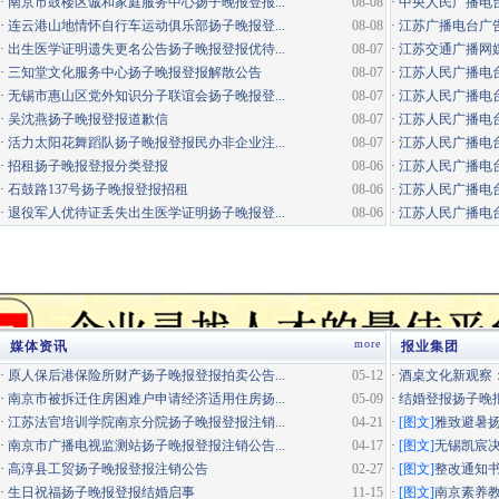
·
南京市鼓楼区诚和家庭服务中心扬子晚报登报...
08-08
·
中央人民广播电
·
连云港山地情怀自行车运动俱乐部扬子晚报登...
08-08
·
江苏广播电台广告咨询电
·
出生医学证明遗失更名公告扬子晚报登报优待...
08-07
·
江苏交通广播网
·
三知堂文化服务中心扬子晚报登报解散公告
08-07
·
江苏人民广播电台
·
无锡市惠山区党外知识分子联谊会扬子晚报登...
08-07
·
江苏人民广播电台
·
吴沈燕扬子晚报登报道歉信
08-07
·
江苏人民广播电台
·
活力太阳花舞蹈队扬子晚报登报民办非企业注...
08-07
·
江苏人民广播电台经
·
招租扬子晚报登报分类登报
08-06
·
江苏人民广播电台
·
石鼓路137号扬子晚报登报招租
08-06
·
江苏人民广播电台居
·
退役军人优待证丢失出生医学证明扬子晚报登...
08-06
·
江苏人民广播电台
more
媒体资讯
报业集团
·
原人保后港保险所财产扬子晚报登报拍卖公告...
05-12
·
酒桌文化新观察：
·
南京市被拆迁住房困难户申请经济适用住房扬...
05-09
·
结婚登报扬子晚
·
江苏法官培训学院南京分院扬子晚报登报注销...
04-21
·
[图文]
雅致避暑
·
南京市广播电视监测站扬子晚报登报注销公告...
04-17
·
[图文]
无锡凯宸决
·
高淳县工贸扬子晚报登报注销公告
02-27
·
[图文]
整改通知
·
生日祝福扬子晚报登报结婚启事
11-15
·
[图文]
南京素养教