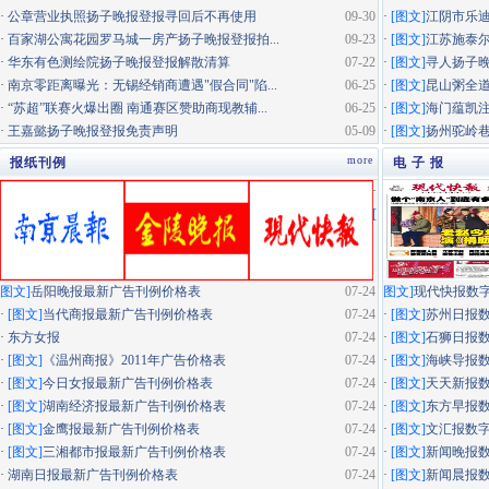
·
公章营业执照扬子晚报登报寻回后不再使用
09-30
·
[图文]
江阴市乐迪
·
百家湖公寓花园罗马城一房产扬子晚报登报拍...
09-23
·
[图文]
江苏施泰尔
·
华东有色测绘院扬子晚报登报解散清算
07-22
·
[图文]
寻人扬子
·
南京零距离曝光：无锡经销商遭遇"假合同"陷...
06-25
·
[图文]
昆山粥全道
·
“苏超”联赛火爆出圈 南通赛区赞助商现教辅...
06-25
·
[图文]
海门蕴凯
·
王嘉懿扬子晚报登报免责声明
05-09
·
[图文]
扬州驼岭
more
报纸刊例
电 子 报
·
[
图文]
岳阳晚报最新广告刊例价格表
07-24
图文]
现代快报数
·
[图文]
当代商报最新广告刊例价格表
07-24
·
[图文]
苏州日报
·
东方女报
07-24
·
[图文]
石狮日报
·
[图文]
《温州商报》2011年广告价格表
07-24
·
[图文]
海峡导报
·
[图文]
今日女报最新广告刊例价格表
07-24
·
[图文]
天天新报
·
[图文]
湖南经济报最新广告刊例价格表
07-24
·
[图文]
东方早报
·
[图文]
金鹰报最新广告刊例价格表
07-24
·
[图文]
文汇报数
·
[图文]
三湘都市报最新广告刊例价格表
07-24
·
[图文]
新闻晚报
·
湖南日报最新广告刊例价格表
07-24
·
[图文]
新闻晨报