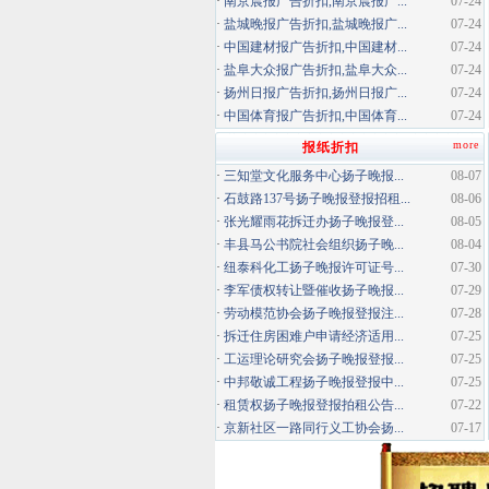
·
南京晨报广告折扣,南京晨报广...
07-24
·
盐城晚报广告折扣,盐城晚报广...
07-24
·
中国建材报广告折扣,中国建材...
07-24
·
盐阜大众报广告折扣,盐阜大众...
07-24
·
扬州日报广告折扣,扬州日报广...
07-24
·
中国体育报广告折扣,中国体育...
07-24
more
报纸折扣
·
三知堂文化服务中心扬子晚报...
08-07
·
石鼓路137号扬子晚报登报招租...
08-06
·
张光耀雨花拆迁办扬子晚报登...
08-05
·
丰县马公书院社会组织扬子晚...
08-04
·
纽泰科化工扬子晚报许可证号...
07-30
·
李军债权转让暨催收扬子晚报...
07-29
·
劳动模范协会扬子晚报登报注...
07-28
·
拆迁住房困难户申请经济适用...
07-25
·
工运理论研究会扬子晚报登报...
07-25
·
中邦敬诚工程扬子晚报登报中...
07-25
·
租赁权扬子晚报登报拍租公告...
07-22
·
京新社区一路同行义工协会扬...
07-17