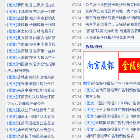
·
公章营业执照扬子晚报登报寻回
·
[图文]
新民晚报 主流大报走向...
07-24
·
百家湖公寓花园罗马城一房产扬子晚
·
[图文]
辽沈晚报 东北第一都市...
07-24
·
华东有色测绘院扬子晚报登报解
·
[图文]
生活报 哈尔滨市影响力...
07-24
·
南京零距离曝光：无锡经销商遭遇"假
·
[图文]
新晚报 全国晚报十强媒...
07-24
·
“苏超”联赛火爆出圈 南通赛区赞助
·
[图文]
新文化报 吉林省最具广...
07-24
·
王嘉懿扬子晚报登报免责声明
·
[图文]
北方新报 内蒙古地区第...
07-24
·
[图文]
华西都市报 中国最具投...
07-24
报纸刊例
·
[图文]
重庆晨报 重庆第一媒体...
07-24
·
[图文]
三湘都市报 大报风范一...
07-24
·
[图文]
南国都市报 大众性报纸...
07-24
·
法治日报登报
07-24
·
[图文]
盐城市兴都市政撤离南...
07-24
图文]
岳阳晚报最新广告刊例价格
·
[图文]
连云港谦源注销公告江...
07-24
·
[图文]
当代商报最新广告刊例价
·
[图文]
南京中盛太阳能清算公...
07-24
·
东方女报
·
[图文]
江苏安红决议解散江苏...
07-24
·
[图文]
《温州商报》2011年广告
·
大云江苏商报注销公告
07-24
·
[图文]
今日女报最新广告刊例价
·
[图文]
股权公开转让新华日报...
07-24
·
[图文]
湖南经济报最新广告刊例
·
[图文]
如皋工业园区花木盆景...
07-24
·
[图文]
金鹰报最新广告刊例价格
·
[图文]
江苏商报减资公告是省...
07-24
·
[图文]
三湘都市报最新广告刊例
·
[图文]
扬子晚报拍卖公告怎么...
07-24
·
湖南日报最新广告刊例价格表
·
[图文]
久昌扬子晚报注销公告...
07-24