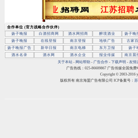
合作单位 (官方战略合作伙伴)
扬子晚报
白酒招商网
酒水网招商
醉境酒业
扬子晚
扬子晚报
在线登报
南京登报
地铁广告
古家
扬子晚报广告
新华日报
南京电梯
东方卫报
扬子
酒水名录
酒水网
酒水企业
报业传媒
南京晨
关于本站
-
网站帮助
-
广告合作
-
下载声明
-
友情
广告热线：025-86609867 广告传媒全国免费电话:400
Copyright © 2003-2016 
版权所有 南京海盟广告有限公司 ICP备案号：
苏