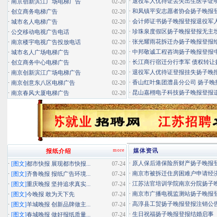
·
退役军人优待证丢失出生医学证明扬
·
南京创新滨江广场电梯广告
02-20
·
和凤镇平安志愿者协会扬子晚报登报
·
创立商务电梯广告
02-20
·
会计师证书扬子晚报登报退役军
·
城市名人电梯广告
02-20
·
珍珠泉度假区扬子晚报登报无主坟清
·
公交移动电视广告电话
02-20
·
张光耀雨花拆迁办扬子晚报登报给你
·
南京楼宇电视广告投放电话
02-20
·
中邦敬诚工程咨询扬子晚报登报中标
·
城市名人广场电梯广告
02-20
·
长江商行宿迁分行李军 债权转让扬
·
创立商务中心电梯广告
02-20
·
退役军人优待证登报挂失扬子晚报登
·
南京创新滨江广场电梯广告
02-20
·
香山红叶集团澧县分公司 扬子晚报
·
南京创意东八区电梯广告
02-20
·
昆山嘉栩电子科技扬子晚报登报
·
南京春风大厦电梯广告
02-20
more
媒体资讯
报纸介绍
·
原人保后港保险所财产扬子晚报登报
·
[图文]
都市快报 展现都市快报...
07-24
·
南京市被拆迁住房困难户申请经济适
·
[图文]
齐鲁晚报 报纸广告环境...
07-24
·
江苏法官培训学院南京分院扬子晚报
·
[图文]
重庆晚报 坚持追求真实...
07-24
·
南京市广播电视监测站扬子晚报登报
·
[图文]
今晚报 敢为天下先
07-24
·
高淳县工贸扬子晚报登报注销公
·
[图文]
羊城晚报 创新品牌做主...
07-24
·
生日祝福扬子晚报登报结婚启事
·
[图文]
春城晚报 做好报纸质量...
07-24