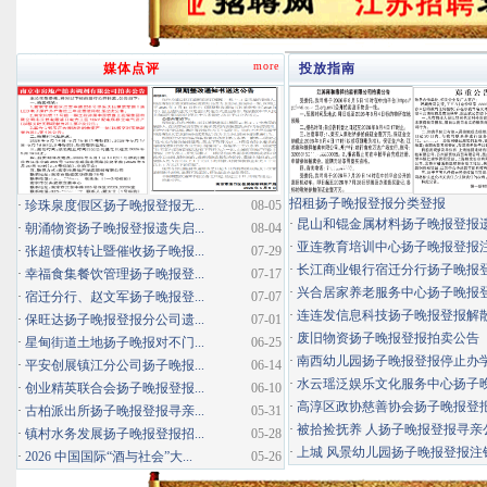
more
媒体点评
投放指南
招租扬子晚报登报分类登报
·
珍珠泉度假区扬子晚报登报无...
08-05
·
昆山和锟金属材料扬子晚报登报
·
朝涌物资扬子晚报登报遗失启...
08-04
·
亚连教育培训中心扬子晚报登报
·
张超债权转让暨催收扬子晚报...
07-29
·
长江商业银行宿迁分行扬子晚报登报
·
幸福食集餐饮管理扬子晚报登...
07-17
·
兴合居家养老服务中心扬子晚报登报
·
宿迁分行、赵文军扬子晚报登...
07-07
·
连连发信息科技扬子晚报登报解
·
保旺达扬子晚报登报分公司遗...
07-01
·
废旧物资扬子晚报登报拍卖公告
·
星甸街道土地扬子晚报对不门...
06-25
·
南西幼儿园扬子晚报登报停止办
·
平安创展镇江分公司扬子晚报...
06-14
·
水云瑶泛娱乐文化服务中心扬子晚报
·
创业精英联合会扬子晚报登报...
06-10
·
高淳区政协慈善协会扬子晚报登
·
古柏派出所扬子晚报登报寻亲...
05-31
·
被拾捡抚养 人扬子晚报登报寻亲
·
镇村水务发展扬子晚报登报招...
05-28
·
上城 风景幼儿园扬子晚报登报注
·
2026 中国国际“酒与社会”大...
05-26