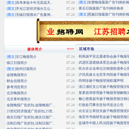
·
[图文]
东楚晚报最新广告刊例价
·
[图文]
高考来临今年无高温天...
07-24
·
黄石日报最新广告刊例价格表
·
[图文]
齐光江苏经济报分立公...
07-24
·
[图文]
恩施日报最新广告刊例价
·
[图文]
无锡日报酒水广告案例...
07-24
more
区域市场
媒体简介
·
和凤镇平安志愿者协会扬子晚报登报
·
[图文]
京江晚报简介
07-24
·
武进区遥观镇体育总会扬子晚报登报
·
镇江日报简介
07-24
·
民办非企业单位注销债权债务公
·
[图文]
徐州日报简介
07-24
·
沪武高速太仓至常州段扬子晚报登报
·
金陵晚报简介
07-24
·
尚明珍扬子晚报登报权属声明
·
财会信报简介
07-24
·
清江浦区支公司扬子晚报登报注
·
参考消息简介
07-24
·
复莱咨询管理扬子晚报登报解散
·
北京晚报简介
07-24
·
畅心慈善超市扬子晚报登报注销
·
北京青年报简介
07-24
·
行政处罚事先告知书送达公告
·
金陵晚报广告折扣,金陵晚报广...
07-24
·
出生证公章挂失扬子晚报登报优待证
·
21世纪经济报道广告折扣,21世...
07-24
·
海安市书画研究会扬子晚报登报
·
南京日报广告折扣,南京日报广...
07-24
·
盐城市中级人民法院扬子晚报登
·
法制日报广告折扣,法制日报广...
07-24