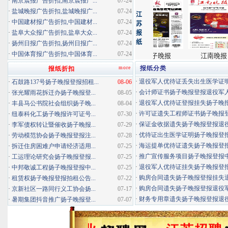
·
南京晨报广告折扣,南京晨报广...
07-24
·
盐城晚报广告折扣,盐城晚报广...
07-24
·
中国建材报广告折扣,中国建材...
07-24
·
盐阜大众报广告折扣,盐阜大众...
07-24
·
扬州日报广告折扣,扬州日报广...
07-24
·
中国体育报广告折扣,中国体育...
07-24
more
报纸分类
报纸折扣
·
退役军人优待证丢失出生医学证明扬
·
石鼓路137号扬子晚报登报招租...
08-06
·
会计师证书扬子晚报登报退役军
·
张光耀雨花拆迁办扬子晚报登...
08-05
·
退役军人优待证登报挂失扬子晚报登
·
丰县马公书院社会组织扬子晚...
08-04
·
许可证遗失工程师证书扬子晚报登报
·
纽泰科化工扬子晚报许可证号...
07-30
·
保证金收据遗失扬子晚报登报退役军
·
李军债权转让暨催收扬子晚报...
07-29
·
优待证出生医学证明扬子晚报登报海
·
劳动模范协会扬子晚报登报注...
07-28
·
海运提单优待证遗失扬子晚报登报挂
·
拆迁住房困难户申请经济适用...
07-25
·
推广宣传服务项目扬子晚报登报中标
·
工运理论研究会扬子晚报登报...
07-25
·
退役军人优待证挂失扬子晚报登报消
·
中邦敬诚工程扬子晚报登报中...
07-25
·
购房合同遗失扬子晚报登报挂失退役
·
租赁权扬子晚报登报拍租公告...
07-22
·
购房合同遗失扬子晚报登报退役军人
·
京新社区一路同行义工协会扬...
07-17
·
财务专用章遗失扬子晚报登报退役军
·
暑期集团抖音推广扬子晚报登...
07-07